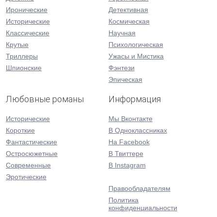
Иронические
Детективная
Исторические
Космическая
Классические
Научная
Крутые
Психологическая
Триллеры
Ужасы и Мистика
Шпионские
Фэнтези
Эпическая
Любовные романы
Информация
Исторические
Мы Вконтакте
Короткие
В Одноклассниках
Фантастические
На Facebook
Остросюжетные
В Твиттере
Современные
В Instagram
Эротические
Правообладателям
Политика
конфиденциальности