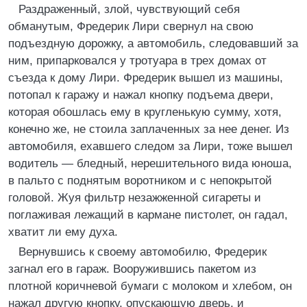
Раздраженный, злой, чувствующий себя
обманутым, Фредерик Лири свернул на свою
подъездную дорожку, а автомобиль, следовавший за
ним, припарковался у тротуара в трех домах от
съезда к дому Лири. Фредерик вышел из машины,
потопал к гаражу и нажал кнопку подъема двери,
которая обошлась ему в кругленькую сумму, хотя,
конечно же, не стоила заплаченных за нее денег. Из
автомобиля, ехавшего следом за Лири, тоже вышел
водитель — бледный, нерешительного вида юноша,
в пальто с поднятым воротником и с непокрытой
головой. Жуя фильтр незажженной сигареты и
поглаживая лежащий в кармане пистолет, он гадал,
хватит ли ему духа.
Вернувшись к своему автомобилю, Фредерик
загнал его в гараж. Вооружившись пакетом из
плотной коричневой бумаги с молоком и хлебом, он
нажал другую кнопку, опускающую дверь, и