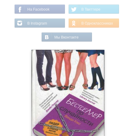
На Facebook
В Твиттере
В Instagram
В Одноклассниках
Мы Вконтакте