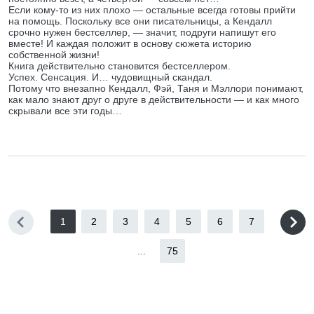
Если кому-то из них плохо — остальные всегда готовы прийти
на помощь. Поскольку все они писательницы, а Кендалл
срочно нужен бестселлер, — значит, подруги напишут его
вместе! И каждая положит в основу сюжета историю
собственной жизни!
Книга действительно становится бестселлером.
Успех. Сенсация. И… чудовищный скандал.
Потому что внезапно Кендалл, Фэй, Таня и Мэллори понимают,
как мало знают друг о друге в действительности — и как много
скрывали все эти годы…
1
2
3
4
5
6
7
...
75