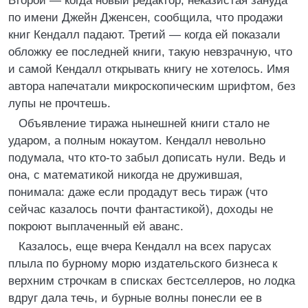
Второй — когда новый редактор, неказистая зануда
по имени Джейн Дженсен, сообщила, что продажи
книг Кендалл падают. Третий — когда ей показали
обложку ее последней книги, такую невзрачную, что
и самой Кендалл открывать книгу не хотелось. Имя
автора напечатали микроскопическим шрифтом, без
лупы не прочтешь.
Объявление тиража нынешней книги стало не
ударом, а полным нокаутом. Кендалл невольно
подумала, что кто-то забыл дописать нули. Ведь и
она, с математикой никогда не дружившая,
понимала: даже если продадут весь тираж (что
сейчас казалось почти фантастикой), доходы не
покроют выплаченный ей аванс.
Казалось, еще вчера Кендалл на всех парусах
плыла по бурному морю издательского бизнеса к
верхним строчкам в списках бестселлеров, но лодка
вдруг дала течь, и бурные волны понесли ее в