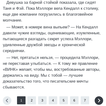
Девушка за барной стойкой показала, где сидят
Таня и Фэй. Пока Мэллори вела Кендалл к столику,
еще две компании погрузились в благоговейное
молчание.
— Может, в номере вина выпьем? — На Кендалл
давили чужие взгляды, оценивающие, изумленные,
пытающиеся разгадать секрет успеха Мэллори,
удивленные дружбой звезды и хронической
середнячки.
— Нет, прятаться нельзя, — процедила Мэллори,
не переставая улыбаться. — К тому же правление
«ВИНК» желает, чтобы мы, востребованные авторы,
держались на виду. Мы с тобой — лучшее
доказательство того, что писательские мечты
сбываются.
1
2
3
4
5
6
7