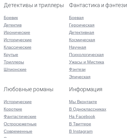
Детективы и триллеры
Фантастика и фэнтези
Боевик
Боевая
Детектив
Героическая
Иронические
Детективная
Исторические
Космическая
Классические
Научная
Крутые
Психологическая
Триллеры
Ужасы и Мистика
Шпионские
Фэнтези
Эпическая
Любовные романы
Информация
Исторические
Мы Вконтакте
Короткие
В Одноклассниках
Фантастические
На Facebook
Остросюжетные
В Твиттере
Современные
В Instagram