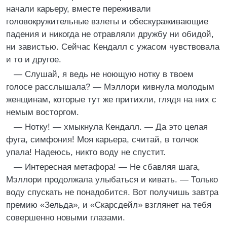
начали карьеру, вместе переживали
головокружительные взлеты и обескураживающие
падения и никогда не отравляли дружбу ни обидой,
ни завистью. Сейчас Кендалл с ужасом чувствовала
и то и другое.
— Слушай, я ведь не ноющую нотку в твоем
голосе расслышала? — Мэллори кивнула молодым
женщинам, которые тут же притихли, глядя на них с
немым восторгом.
— Нотку! — хмыкнула Кендалл. — Да это целая
фуга, симфония! Моя карьера, считай, в толчок
упала! Надеюсь, никто воду не спустит.
— Интересная метафора! — Не сбавляя шага,
Мэллори продолжала улыбаться и кивать. — Только
воду спускать не понадобится. Вот получишь завтра
премию «Зельда», и «Скарсдейл» взглянет на тебя
совершенно новыми глазами.