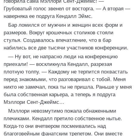
говорила сама Мэллори Сент-Джеймс! —
Грубоватый голос звенел от восторга. — А вторая —
наверняка ее подруга Кендалл Эймс.
Бар ломился от мужчин и женщин всех форм и
размеров. Вокруг крошечных столиков стояли
стулья. Создавалось впечатление, что в бар
набились все две тысячи участников конференции.
— Ну вот, не напрасно люди на конференцию
приехали! — воскликнула Кендалл, разрезая
плотную толпу. — Каждому не терпится похвастать
перед знакомыми, что разговаривал с тобой. Меня
никто не замечал, пока ты не пришла. Раньше у меня
была собственная карьера, а теперь я подруга
Мэллори Сент-Джеймс…
Мэллори невозмутимо пожала обнаженными
плечиками. Кендалл претило собственное нытье.
Когда-то они вчетвером посмеивались над
благоговейным фанатским трепетом. Они вместе