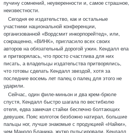
пучину сомнений, неуверенности и, самое страшное,
неизвестности.
Сегодня ее издательство, как и остальные
участники национальной конференции,
организованной «Вордсмит инкорпорейтед», или,
сокращенно, «ВИНК», пригласило всех своих
авторов на обязательный дорогой ужин. Кендалл ела
и притворялась, что просто счастлива для них
писать, а владельцы издательства притворялись,
что готовы сделать Кендалл звездой, хотя за
последние восемь лет палец о палец для этого не
ударили.
Сейчас, один филе-миньон и два крем-брюле
спустя, Кендалл быстро шагала по вестибюлю
отеля, едва замечая стайки беспечно болтающих
девушек. Пояс колготок безбожно натирал, большие
пальцы ног, лучше знакомые с продукцией «Найки»,
чем Маноло Бланика, жутко пульсировали. Кендалл