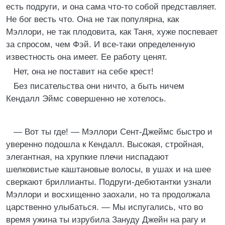
есть подруги, и она сама что-то собой представляет.
Не бог весть что. Она не так популярна, как
Мэллори, не так плодовита, как Таня, хуже поспевает
за спросом, чем Фэй. И все-таки определенную
известность она имеет. Ее работу ценят.
Нет, она не поставит на себе крест!
Без писательства они ничто, а быть ничем
Кендалл Эймс совершенно не хотелось.
— Вот ты где! — Мэллори Сент-Джеймс быстро и
уверенно подошла к Кендалл. Высокая, стройная,
элегантная, на хрупкие плечи ниспадают
шелковистые каштановые волосы, в ушах и на шее
сверкают бриллианты. Подруги-дебютантки узнали
Мэллори и восхищенно заохали, но та продолжала
царственно улыбаться. — Мы испугались, что во
время ужина ты изрубила Зануду Джейн на рагу и