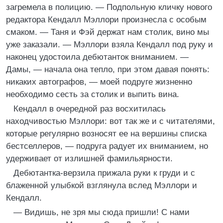
загремела в полицию. — Подпольную кличку нового
редактора Кендалл Мэллори произнесла с особым
смаком. — Таня и Фэй держат нам столик, вино мы
уже заказали. — Мэллори взяла Кендалл под руку и
наконец удостоила дебютанток вниманием. —
Дамы, — начала она тепло, при этом давая понять:
никаких автографов, — моей подруге жизненно
необходимо сесть за столик и выпить вина.
Кендалл в очередной раз восхитилась
находчивостью Мэллори: вот так же и с читателями,
которые регулярно возносят ее на вершины списка
бестселлеров, — подруга радует их вниманием, но
удерживает от излишней фамильярности.
Дебютантка-верзила прижала руки к груди и с
блаженной улыбкой взглянула вслед Мэллори и
Кендалл.
— Видишь, не зря мы сюда пришли! С нами