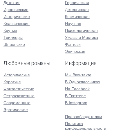
Детектив
Героическая
Иронические
Детективная
Исторические
Космическая
Классические
Научная
Крутые
Психологическая
Триллеры
Ужасы и Мистика
Шпионские
Фэнтези
Эпическая
Любовные романы
Информация
Исторические
Мы Вконтакте
Короткие
В Одноклассниках
Фантастические
На Facebook
Остросюжетные
В Твиттере
Современные
В Instagram
Эротические
Правообладателям
Политика
конфиденциальности