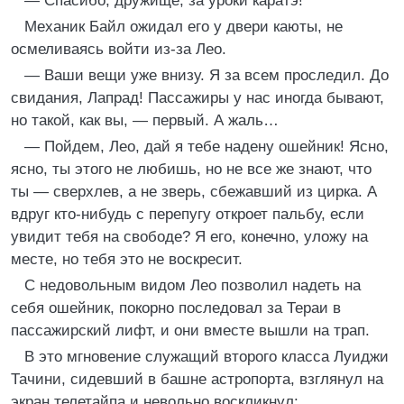
— Спасибо, дружище, за уроки каратэ!
Механик Байл ожидал его у двери каюты, не
осмеливаясь войти из-за Лео.
— Ваши вещи уже внизу. Я за всем проследил. До
свидания, Лапрад! Пассажиры у нас иногда бывают,
но такой, как вы, — первый. А жаль…
— Пойдем, Лео, дай я тебе надену ошейник! Ясно,
ясно, ты этого не любишь, но не все же знают, что
ты — сверхлев, а не зверь, сбежавший из цирка. А
вдруг кто-нибудь с перепугу откроет пальбу, если
увидит тебя на свободе? Я его, конечно, уложу на
месте, но тебя это не воскресит.
С недовольным видом Лео позволил надеть на
себя ошейник, покорно последовал за Тераи в
пассажирский лифт, и они вместе вышли на трап.
В это мгновение служащий второго класса Луиджи
Тачини, сидевший в башне астропорта, взглянул на
экран телетайпа и невольно воскликнул: