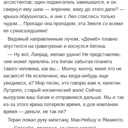
ассистентов; один поджигатель замешкался, и он
свернул ему шею — впрочем, кому до этого дело? —
крыша обрушилась, и они с Лео спаслись только
чудом… Пропади она пропадом, эта Земля со всеми
ее сумасшедшими!
Ведомый направленным лучом, «Денеб» плавно
опустился на гравитронах и коснулся бетона.
— Ну вот, Лапрад, желаю удачи! Не представляю,
чем может привлечь эта богом забытая планета
такого человека, как вы… Молчу, молчу, меня это не
касается! Не исключено, мы когда-нибудь еще
увидимся, а? Мир тесен, это говорю вам я, капитан
Лутропп, старый космический волк! Сейчас
выгрузим ваш багаж и отправимся дальше. Мы и так
из-за этого крюка потеряли время, а для компании
время — деньги, не так ли?
Тераи пожал руку капитану, Мак-Нейшу и Ямамото.