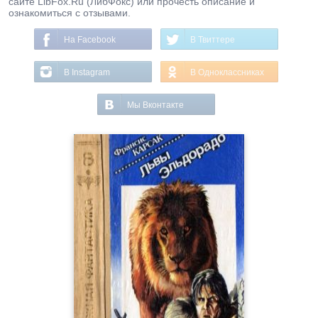
сайте LibFox.Ru (ЛибФокс) или прочесть описание и
ознакомиться с отзывами.
На Facebook
В Твиттере
В Instagram
В Одноклассниках
Мы Вконтакте