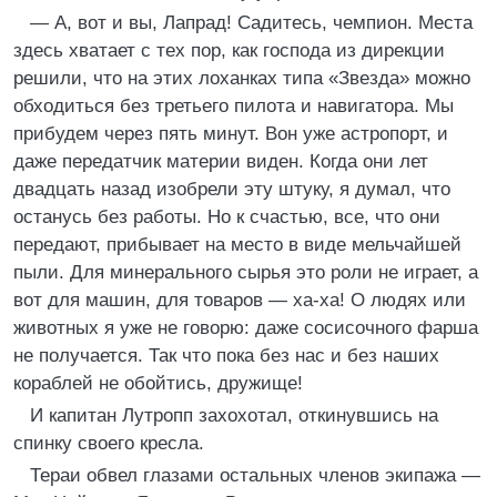
— А, вот и вы, Лапрад! Садитесь, чемпион. Места
здесь хватает с тех пор, как господа из дирекции
решили, что на этих лоханках типа «Звезда» можно
обходиться без третьего пилота и навигатора. Мы
прибудем через пять минут. Вон уже астропорт, и
даже передатчик материи виден. Когда они лет
двадцать назад изобрели эту штуку, я думал, что
останусь без работы. Но к счастью, все, что они
передают, прибывает на место в виде мельчайшей
пыли. Для минерального сырья это роли не играет, а
вот для машин, для товаров — ха-ха! О людях или
животных я уже не говорю: даже сосисочного фарша
не получается. Так что пока без нас и без наших
кораблей не обойтись, дружище!
И капитан Лутропп захохотал, откинувшись на
спинку своего кресла.
Тераи обвел глазами остальных членов экипажа —