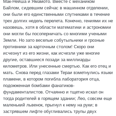
Мак-Нейша и Ямамото. Вместе с механиком
Байлом, сидевшим сейчас в машинном отделении,
они были его единственными спутниками в течение
трех долгих недель перелета. Конечно, гениями их не
назовешь, хотя в области математики и астрономии
они могли бы посоперничать со многими учеными
Земли. Но зато веселые собутыльники и грозные
противники за карточным столом! Скоро они
исчезнут из его жизни, как исчезли уже многие
другие, оставшиеся позади за миллиарды
километров. Или унесенные смертью. Как его отец и
мать. Снова перед глазами Тераи взметнулись языки
пламени, в котором погибла лаборатория отца,
подожженная бомбами фанатиков-
фундаменталистов. Отчаянно и тщетно искал он
тогда родителей в горящем здании; Лео, совсем еще
маленький львенок, прыгнул к нему на руки; в
застрявшем лифте обугливались трупы двух