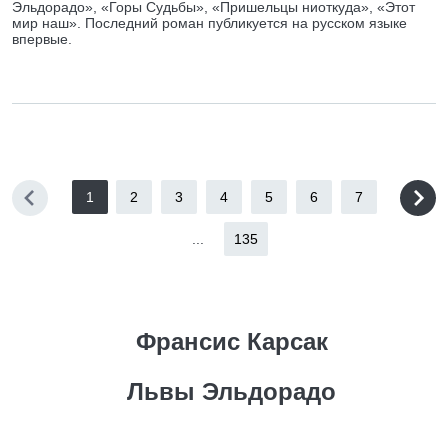
Эльдорадо», «Горы Судьбы», «Пришельцы ниоткуда», «Этот
мир наш». Последний роман публикуется на русском языке
впервые.
1
2
3
4
5
6
7
...
135
Франсис Карсак
Львы Эльдорадо