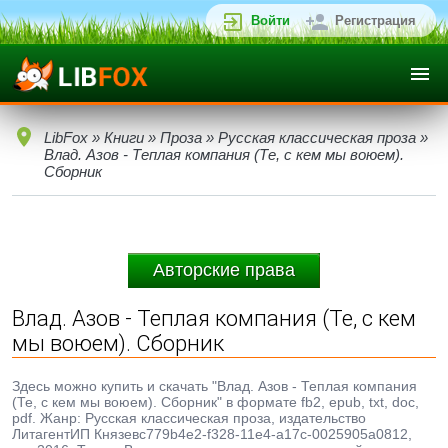
Войти
Регистрация
LibFox
»
Книги
»
Проза
»
Русская классическая проза
»
Влад. Азов - Теплая компания (Те, с кем мы воюем).
Сборник
Авторские права
Влад. Азов - Теплая компания (Те, с кем
мы воюем). Сборник
Здесь можно купить и скачать "Влад. Азов - Теплая компания
(Те, с кем мы воюем). Сборник" в формате fb2, epub, txt, doc,
pdf. Жанр: Русская классическая проза, издательство
ЛитагентИП Князевc779b4e2-f328-11e4-a17c-0025905a0812,