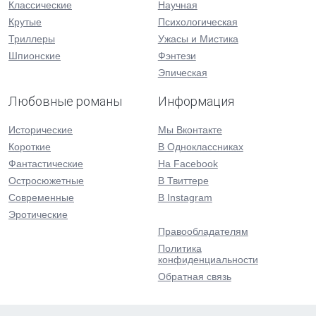
Классические
Научная
Крутые
Психологическая
Триллеры
Ужасы и Мистика
Шпионские
Фэнтези
Эпическая
Любовные романы
Информация
Исторические
Мы Вконтакте
Короткие
В Одноклассниках
Фантастические
На Facebook
Остросюжетные
В Твиттере
Современные
В Instagram
Эротические
Правообладателям
Политика
конфиденциальности
Обратная связь