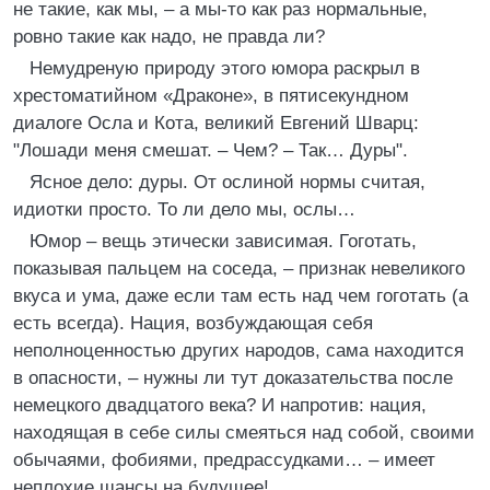
не такие, как мы, – а мы-то как раз нормальные,
ровно такие как надо, не правда ли?
Немудреную природу этого юмора раскрыл в
хрестоматийном «Драконе», в пятисекундном
диалоге Осла и Кота, великий Евгений Шварц:
"Лошади меня смешат. – Чем? – Так… Дуры".
Ясное дело: дуры. От ослиной нормы считая,
идиотки просто. То ли дело мы, ослы…
Юмор – вещь этически зависимая. Гоготать,
показывая пальцем на соседа, – признак невеликого
вкуса и ума, даже если там есть над чем гоготать (а
есть всегда). Нация, возбуждающая себя
неполноценностью других народов, сама находится
в опасности, – нужны ли тут доказательства после
немецкого двадцатого века? И напротив: нация,
находящая в себе силы смеяться над собой, своими
обычаями, фобиями, предрассудками… – имеет
неплохие шансы на будущее!