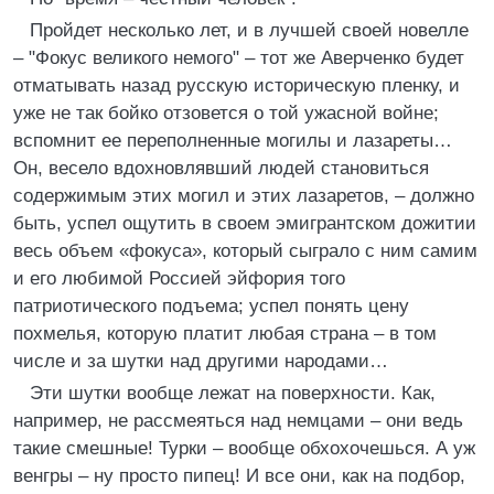
Пройдет несколько лет, и в лучшей своей новелле
– "Фокус великого немого" – тот же Аверченко будет
отматывать назад русскую историческую пленку, и
уже не так бойко отзовется о той ужасной войне;
вспомнит ее переполненные могилы и лазареты…
Он, весело вдохновлявший людей становиться
содержимым этих могил и этих лазаретов, – должно
быть, успел ощутить в своем эмигрантском дожитии
весь объем «фокуса», который сыграло с ним самим
и его любимой Россией эйфория того
патриотического подъема; успел понять цену
похмелья, которую платит любая страна – в том
числе и за шутки над другими народами…
Эти шутки вообще лежат на поверхности. Как,
например, не рассмеяться над немцами – они ведь
такие смешные! Турки – вообще обхохочешься. А уж
венгры – ну просто пипец! И все они, как на подбор,