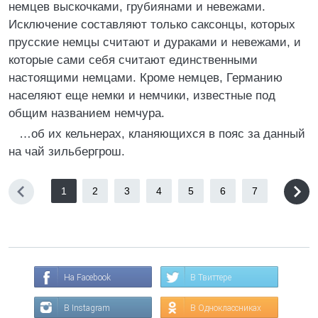
немцев выскочками, грубиянами и невежами.
Исключение составляют только саксонцы, которых
прусские немцы считают и дураками и невежами, и
которые сами себя считают единственными
настоящими немцами. Кроме немцев, Германию
населяют еще немки и немчики, известные под
общим названием немчура.
…об их кельнерах, кланяющихся в пояс за данный
на чай зильбергрош.
1
2
3
4
5
6
7
На Facebook
В Твиттере
В Instagram
В Одноклассниках