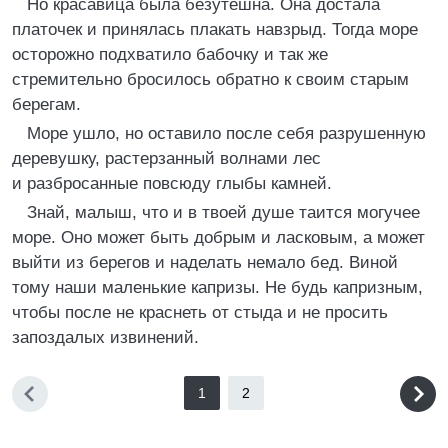
Но красавица была безутешна. Она достала
платочек и принялась плакать навзрыд. Тогда море
осторожно подхватило бабочку и так же
стремительно бросилось обратно к своим старым
берегам.
Море ушло, но оставило после себя разрушенную
деревушку, растерзанный волнами лес
и разбросанные повсюду глыбы камней.
Знай, малыш, что и в твоей душе таится могучее
море. Оно может быть добрым и ласковым, а может
выйти из берегов и наделать немало бед. Виной
тому наши маленькие капризы. Не будь капризным,
чтобы после не краснеть от стыда и не просить
запоздалых извинений.
1
2