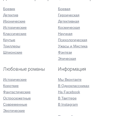
Боевик
Боевая
Детектив
Героическая
Иронические
Детективная
Исторические
Космическая
Классические
Научная
Крутые
Психологическая
Триллеры
Ужасы и Мистика
Шпионские
Фэнтези
Эпическая
Любовные романы
Информация
Исторические
Мы Вконтакте
Короткие
В Одноклассниках
Фантастические
На Facebook
Остросюжетные
В Твиттере
Современные
В Instagram
Эротические