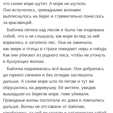
что синее море шутит. А море не шутило.
Оно вспучилось, громадными волнами
выплеснулось на берег и стремительно понеслось
за красавицей.
Бабочка летела над лесом и была так очарована
собой, что и не слышала, как море вслед за ней
ворвалось и затопило лес. Она не замечала,
как звери и птицы в страхе покидают норы и гнёзда.
Как они убегают из родного леса, чтобы не утонуть
в бушующих волнах.
Бабочка поднималась всё выше. Она добралась
до горного селения и без оглядки заспешила
дальше. А синее море шло по пятам и тут же
обрушилось на деревушку. Её жители, увидев
вышедшее из берегов море, тоже убежали.
Громадные волны поглотили их дома и помчались
дальше. Волны не отставали от бабочки,
карабкались за ней по скалам и затапливали собой