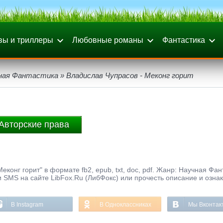
вы и триллеры
Любовные романы
Фантастика
ная Фантастика
» Владислав Чупрасов - Меконг горит
Авторские права
конг горит" в формате fb2, epub, txt, doc, pdf. Жанр: Научная Фан
и SMS на сайте LibFox.Ru (ЛибФокс) или прочесть описание и озна
В Instagram
В Одноклассниках
Мы Вконтак