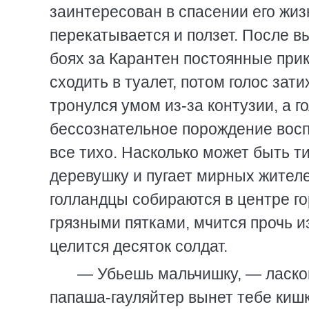
заинтересован в спасении его жиз
перекатывается и ползет. После в
боях за Карантен постоянные при
сходить в туалет, потом голос зати
тронулся умом из-за контузии, а г
бессознательное порождение восп
все тихо. Насколько может быть ти
деревушку и пугает мирных жител
голландцы собираются в центре го
грязными пятками, мчится прочь и
целится десяток солдат.
— Убьешь мальчишку, — ласково
папаша-гауляйтер вынет тебе кишк