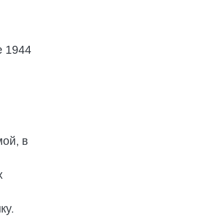
e 1944
ой, в
х
ку.