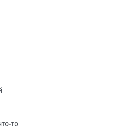
й
что-то