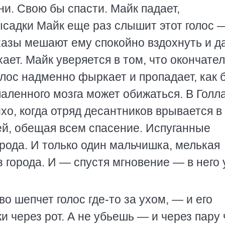
ни. Свою бы спасти. Майк падает,
ысадки Майк еще раз слышит этот голос 
казы мешают ему спокойно вздохнуть и д
хает. Майк уверяется в том, что окончате
олос надменно фыркает и пропадает, как 
аленного мозга может обижаться. В Голл
хо, когда отряд десантников врывается в
ей, обещая всем спасение. Испуганные
рода. И только один мальчишка, мелькая
з города. И — спустя мгновение — в него
 шепчет голос где-то за ухом, — и его
и через рот. А не убьешь — и через пару