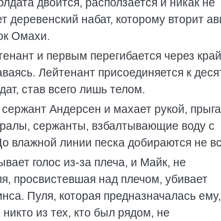
олдата двоится, расползается и никак не
ет деревенский набат, которому вторит а
ок Омахи.
енант и первым перегибается через край
таваясь. Лейтенант присоединяется к деся
ат, став всего лишь телом.
 сержант Андерсен и махает рукой, прыга
апралы, сержанты, взбалтывающие воду с
До влажной линии песка добираются не вс
ает голос из-за плеча, и Майк, не
я, просвистевшая над плечом, убивает
нса. Пуля, которая предназначалась ему,
 никто из тех, кто был рядом, не