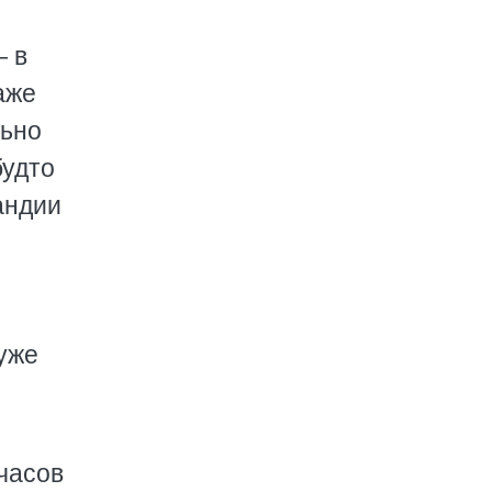
— в
аже
льно
будто
андии
 уже
 часов