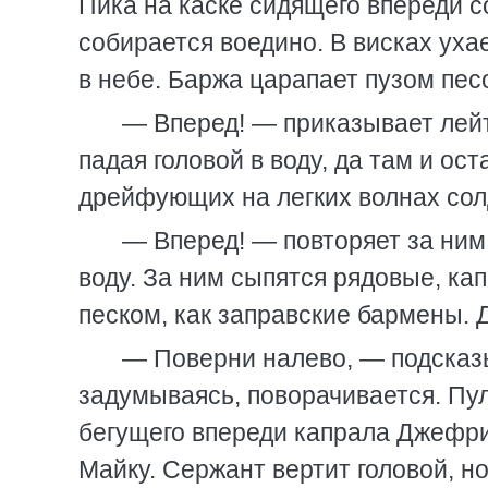
Пика на каске сидящего впереди с
собирается воедино. В висках уха
в небе. Баржа царапает пузом пес
— Вперед! — приказывает лейт
падая головой в воду, да там и ос
дрейфующих на легких волнах солд
— Вперед! — повторяет за ним
воду. За ним сыпятся рядовые, к
песком, как заправские бармены. 
— Поверни налево, — подсказыв
задумываясь, поворачивается. Пул
бегущего впереди капрала Джефри
Майку. Сержант вертит головой, но