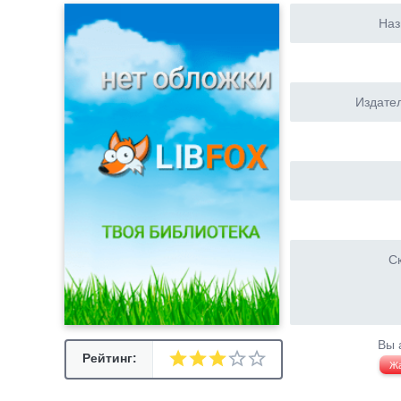
Наз
Издател
Ск
Вы 
Рейтинг:
Ж