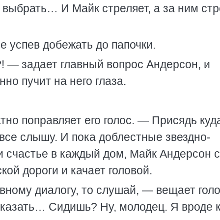
е выбрать… И Майк стреляет, а за ним ст
е успев добежать до папочки.
?! — задает главный вопрос Андерсон, и
но пучит на него глаза.
тно поправляет его голос. — Присядь куд
я все слышу. И пока доблестные звездно-
и счастье в каждый дом, Майк Андерсон 
кой дороги и качает головой.
ивному диалогу, то слушай, — вещает гол
сказать… Сидишь? Ну, молодец. Я вроде 