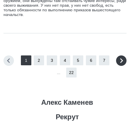
оружием, они вынуждены там отстаивать чужие интересы, ради
своего выживания. У них нет прав, у них нет свобод, есть
только обязанности по выполнению приказов вышестоящего
начальств.
1
2
3
4
5
6
7
...
22
Алекс Каменев
Рекрут