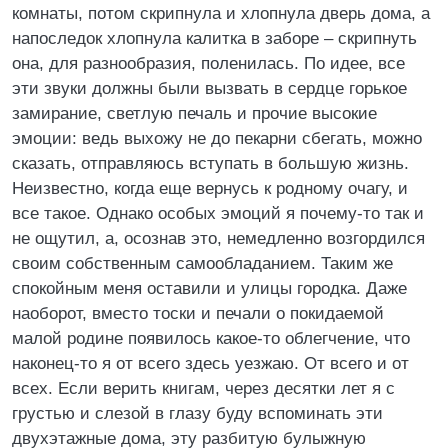
комнаты, потом скрипнула и хлопнула дверь дома, а
напоследок хлопнула калитка в заборе – скрипнуть
она, для разнообразия, поленилась. По идее, все
эти звуки должны были вызвать в сердце горькое
замирание, светлую печаль и прочие высокие
эмоции: ведь выхожу не до пекарни сбегать, можно
сказать, отправляюсь вступать в большую жизнь.
Неизвестно, когда еще вернусь к родному очагу, и
все такое. Однако особых эмоций я почему-то так и
не ощутил, а, осознав это, немедленно возгордился
своим собственным самообладанием. Таким же
спокойным меня оставили и улицы городка. Даже
наоборот, вместо тоски и печали о покидаемой
малой родине появилось какое-то облегчение, что
наконец-то я от всего здесь уезжаю. От всего и от
всех. Если верить книгам, через десятки лет я с
грустью и слезой в глазу буду вспоминать эти
двухэтажные дома, эту разбитую булыжную