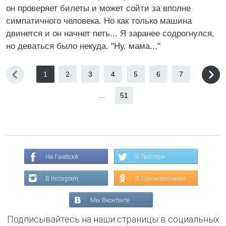
он проверяет билеты и может сойти за вполне
симпатичного человека. Но как только машина
двинется и он начнет петь... Я заранее содрогнулся,
но деваться было некуда. "Ну, мама..."
1
2
3
4
5
6
7
...
51
На Facebook
В Твиттере
В Instagram
В Одноклассниках
Мы Вконтакте
Подписывайтесь на наши страницы в социальных