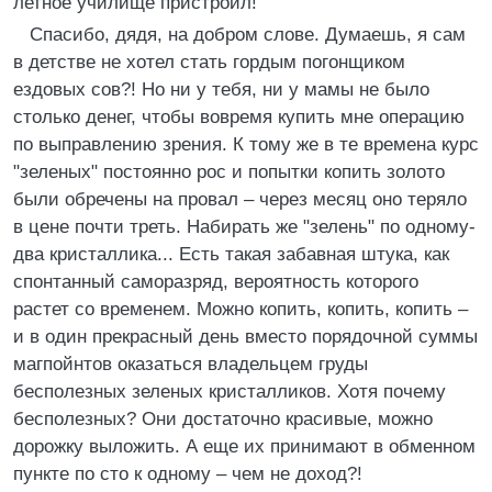
летное училище пристроил!
Спасибо, дядя, на добром слове. Думаешь, я сам
в детстве не хотел стать гордым погонщиком
ездовых сов?! Но ни у тебя, ни у мамы не было
столько денег, чтобы вовремя купить мне операцию
по выправлению зрения. К тому же в те времена курс
"зеленых" постоянно рос и попытки копить золото
были обречены на провал – через месяц оно теряло
в цене почти треть. Набирать же "зелень" по одному-
два кристаллика... Есть такая забавная штука, как
спонтанный саморазряд, вероятность которого
растет со временем. Можно копить, копить, копить –
и в один прекрасный день вместо порядочной суммы
магпойнтов оказаться владельцем груды
бесполезных зеленых кристалликов. Хотя почему
бесполезных? Они достаточно красивые, можно
дорожку выложить. А еще их принимают в обменном
пункте по сто к одному – чем не доход?!