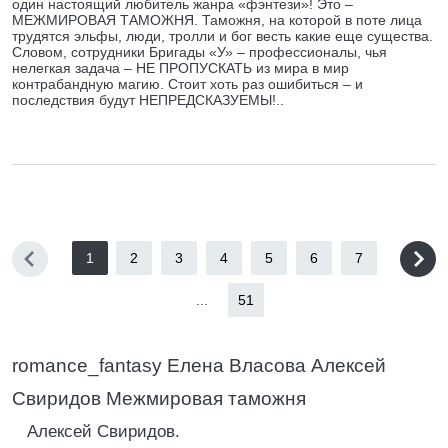
один настоящий любитель жанра «фэнтези»! Это –
МЕЖМИРОВАЯ ТАМОЖНЯ. Таможня, на которой в поте лица
трудятся эльфы, люди, тролли и бог весть какие еще существа.
Словом, сотрудники Бригады «У» – профессионалы, чья
нелегкая задача – НЕ ПРОПУСКАТЬ из мира в мир
контрабандную магию. Стоит хоть раз ошибиться – и
последствия будут НЕПРЕДСКАЗУЕМЫ!..
1
2
3
4
5
6
7
...
51
romance_fantasy Елена Власова Алексей
Свиридов Межмировая таможня
Алексей Свиридов.