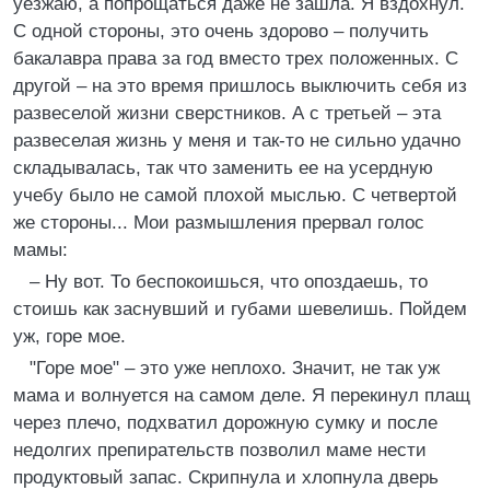
уезжаю, а попрощаться даже не зашла. Я вздохнул.
С одной стороны, это очень здорово – получить
бакалавра права за год вместо трех положенных. С
другой – на это время пришлось выключить себя из
развеселой жизни сверстников. А с третьей – эта
развеселая жизнь у меня и так-то не сильно удачно
складывалась, так что заменить ее на усердную
учебу было не самой плохой мыслью. С четвертой
же стороны... Мои размышления прервал голос
мамы:
– Ну вот. То беспокоишься, что опоздаешь, то
стоишь как заснувший и губами шевелишь. Пойдем
уж, горе мое.
"Горе мое" – это уже неплохо. Значит, не так уж
мама и волнуется на самом деле. Я перекинул плащ
через плечо, подхватил дорожную сумку и после
недолгих препирательств позволил маме нести
продуктовый запас. Скрипнула и хлопнула дверь