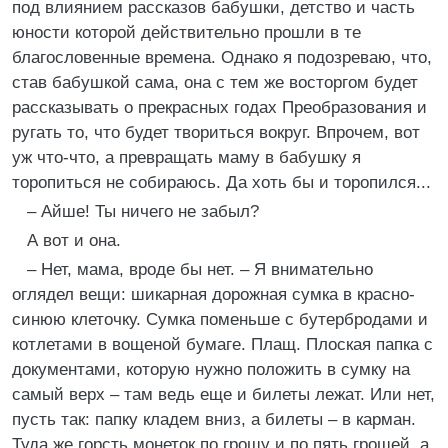
под влиянием рассказов бабушки, детство и часть
юности которой действительно прошли в те
благословенные времена. Однако я подозреваю, что,
став бабушкой сама, она с тем же восторгом будет
рассказывать о прекрасных годах Преобразования и
ругать то, что будет твориться вокруг. Впрочем, вот
уж что-что, а превращать маму в бабушку я
торопиться не собираюсь. Да хоть бы и торопился...
– Айше! Ты ничего не забыл?
А вот и она.
– Нет, мама, вроде бы нет. – Я внимательно
оглядел вещи: шикарная дорожная сумка в красно-
синюю клеточку. Сумка поменьше с бутербродами и
котлетами в вощеной бумаге. Плащ. Плоская папка с
документами, которую нужно положить в сумку на
самый верх – там ведь еще и билеты лежат. Или нет,
пусть так: папку кладем вниз, а билеты – в карман.
Туда же горсть монеток по грошу и по пять грошей, а