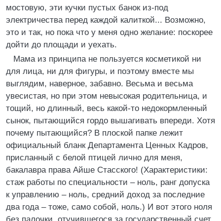
мостовую, эти кучки пустых банок из-под
электричества перед каждой калиткой... Возможно,
это и так, но пока что у меня одно желание: поскорее
дойти до площади и уехать.
Мама из принципа не пользуется косметикой ни
для лица, ни для фигуры, и поэтому вместе мы
выглядим, наверное, забавно. Весьма и весьма
увесистая, но при этом невысокая родительница, и
тощий, но длинный, весь какой-то недокормленный
сынок, пытающийся гордо вышагивать впереди. Хотя
почему пытающийся? В плоской папке лежит
официальный бланк Департамента Ценных Кадров,
присланный с белой птицей лично для меня,
бакалавра права Айше Стасского! (Характеристики:
стаж работы по специальности – ноль, ранг допуска
к управлению – ноль, средний доход за последние
два года – тоже, само собой, ноль.) И вот этого ноля
без палочки, отучившегося за государственный счет,