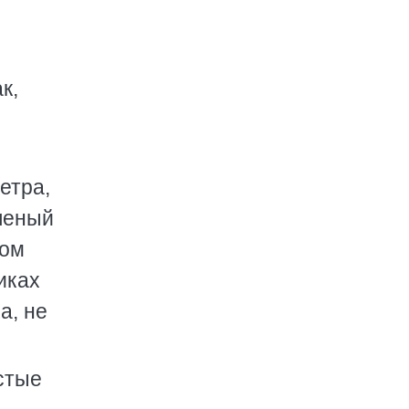
к,
етра,
еленый
том
иках
а, не
стые