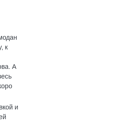
модан
, к
и
ва. А
весь
коро
вкой и
ей