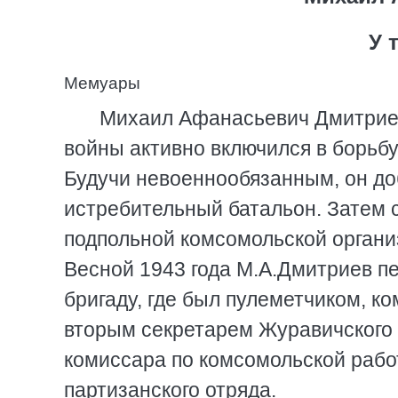
У 
Мемуары
Михаил Афанасьевич Дмитриев
войны активно включился в борьб
Будучи невоеннообязанным, он до
истребительный батальон. Затем 
подпольной комсомольской органи
Весной 1943 года М.А.Дмитриев п
бригаду, где был пулеметчиком, к
вторым секретарем Журавичского
комиссара по комсомольской рабо
партизанского отряда.