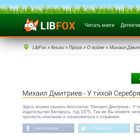
Читать книги
Детекти
LibFox
»
Книги
»
Проза
»
О войне
» Михаил Дмитр
Михаил Дмитриев - У тихой Серебр
Здесь можно скачать бесплатно "Михаил Дмитриев - У тих
издательство Беларусь, год 1975. Так же Вы можете чит
прочесть описание и ознакомиться с отзывами.
На Facebook
В Твиттере