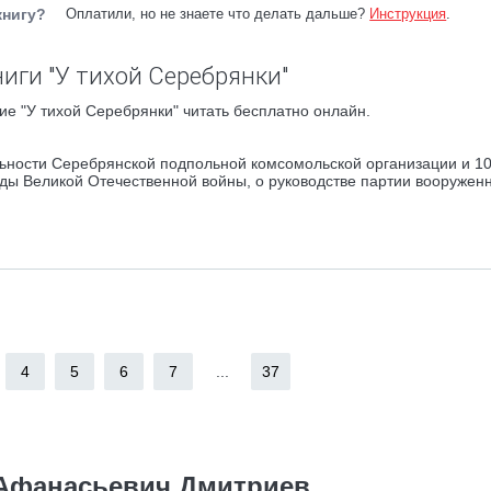
книгу?
Оплатили, но не знаете что делать дальше?
Инструкция
.
иги "У тихой Серебрянки"
е "У тихой Серебрянки" читать бесплатно онлайн.
льности Серебрянской подпольной комсомольской организации и 10
ды Великой Отечественной войны, о руководстве партии вооружен
4
5
6
7
...
37
Афанасьевич Дмитриев