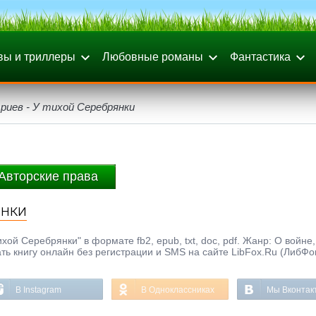
вы и триллеры
Любовные романы
Фантастика
иев - У тихой Серебрянки
Авторские права
янки
ой Серебрянки" в формате fb2, epub, txt, doc, pdf. Жанр: О войне,
ать книгу онлайн без регистрации и SMS на сайте LibFox.Ru (ЛибФо
В Instagram
В Одноклассниках
Мы Вконтак