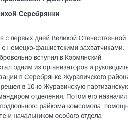
тихой Серебрянки
 с первых дней Великой Отечественной
у с немецко-фашистскими захватчиками.
бровольно вступил в Кормянский
стал одним из организаторов и руководит
зации в Серебрянке Журавичского район
ерешел в 10-ю Журавичскую партизанску
омандиром отделения. Потом его назначил
 подпольного райкома комсомола, помощ
те и начальником особого отдела