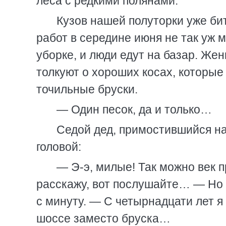
леса с редкими полянами.
Кузов нашей полуторки уже би
работ в середине июня не так уж мн
уборке, и люди едут на базар. Же
толкуют о хороших косах, которые 
точильные бруски.
— Один песок, да и только…
Седой дед, примостившийся на
головой:
— Э-э, милые! Так можно век п
расскажу, вот послушайте… — Но м
с минуту. — С четырнадцати лет я
шоссе заместо бруска…