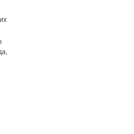
их
о
да,