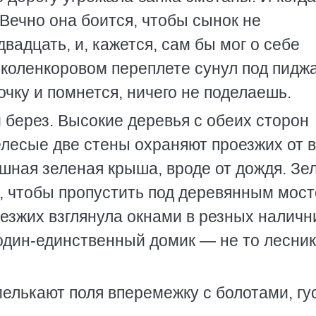
 Вечно она боится, чтобы сынок не
двадцать, и, кажется, сам бы мог о себе
коленкоровом переплете сунул под пиджа
очку и помнется, ничего не поделаешь.
 берез. Высокие деревья с обеих сторон
елесые две стены охраняют проезжих от в
лошная зеленая крыша, вроде от дождя. З
, чтобы пропустить под деревянным мос
езжих взглянула окнами в резных наличн
 один-единственный домик — не то лесник
мелькают поля вперемежку с болотами, гу