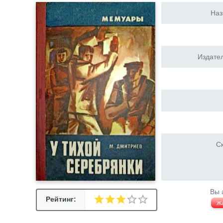
Наз
Издател
Ск
Вы 
Рейтинг:
Ж