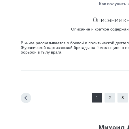
Как получить 
Описание кн
Описание и краткое содержани
В книге рассказывается о боевой и политической деяте
Журавичской партизанской бригады на Гомельщине в го
борьбой в тылу врага.
1
2
3
Михаил 