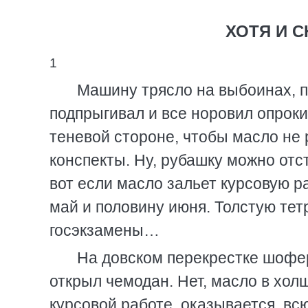
ХОТЯ И С
1
Машину трясло на выбоинах, 
подпрыгивал и все норовил опрокин
теневой стороне, чтобы масло не 
конспекты. Ну, рубашку можно отс
вот если масло зальет курсовую р
май и половину июня. Толстую тет
госэкзамены…
На довском перекрестке шофер
открыл чемодан. Нет, масло в хол
курсовой работе, оказывается, вс