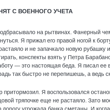
НЯТ С ВОЕННОГО УЧЕТА
подбрасывало на рытвинах. Фанерный че
уться. Я прижал его правой ногой к борту
растаяло и не запачкало новую рубашку 
тирать, конспекты взять у Петра Барабано
аботу — это настоящая беда. Я писал ее 
радь так быстро не перепишешь, а ведь с
 притормозил. Я воспользовался остано
щовой тряпочке еще не растаяло. Зато мо
ю дорогу угрожала банка сметаны. И когда