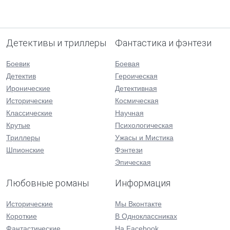
Детективы и триллеры
Фантастика и фэнтези
Боевик
Боевая
Детектив
Героическая
Иронические
Детективная
Исторические
Космическая
Классические
Научная
Крутые
Психологическая
Триллеры
Ужасы и Мистика
Шпионские
Фэнтези
Эпическая
Любовные романы
Информация
Исторические
Мы Вконтакте
Короткие
В Одноклассниках
Фантастические
На Facebook