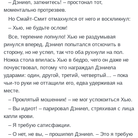
– Дэниел, заткнитесь! – простонал тот,
моментально протрезвев.
Но Смайт-Смит отмахнулся от него и воскликнул:
– Хью, не будьте ослом!
Все, терпение лопнуло! Хью не раздумывая
ринулся вперед. Дэниел попытался отскочить в
сторону, но не успел, так что оба рухнули на пол.
Ножка стола впилась Хью в бедро, чего он даже не
почувствовал, потому что награждал Дэниела
ударами: один, другой, третий, четвертый… – пока
чьи-то руки не оттащили его, едва удерживая на
месте.
– Проклятый мошенник! – не мог успокоиться Хью.
– Вы идиот! – парировал Дэниел, стряхивая с лица
капли крови.
– Я требую сатисфакции.
– О нет, не вы, – прошипел Дэниел. – Это я требую