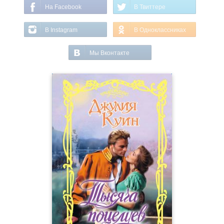
На Facebook
В Твиттере
В Instagram
В Одноклассниках
Мы Вконтакте