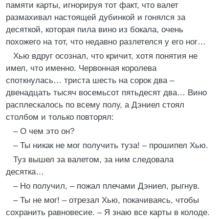
памяти карты, игнорируя тот факт, что валет
размахивал настоящей дубинкой и гонялся за
десяткой, которая пила вино из бокала, очень
похожего на тот, что недавно разлетелся у его ног…
Хью вдруг осознал, что кричит, хотя понятия не
имел, что именно. Червонная королева
споткнулась… триста шесть на сорок два –
двенадцать тысяч восемьсот пятьдесят два… Вино
расплескалось по всему полу, а Дэниел стоял
столбом и только повторял:
– О чем это он?
– Ты никак не мог получить туза! – прошипел Хью.
Туз вышел за валетом, за ним следовала
десятка…
– Но получил, – пожал плечами Дэниел, рыгнув.
– Ты не мог! – отрезал Хью, покачиваясь, чтобы
сохранить равновесие. – Я знаю все карты в колоде.