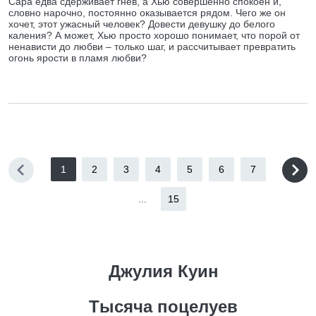
Сара едва сдерживает гнев, а Хью совершенно спокоен и,
словно нарочно, постоянно оказывается рядом. Чего же он
хочет, этот ужасный человек? Довести девушку до белого
каления? А может, Хью просто хорошо понимает, что порой от
ненависти до любви – только шаг, и рассчитывает превратить
огонь ярости в пламя любви?
1
2
3
4
5
6
7
...
15
Джулия Куин
Тысяча поцелуев