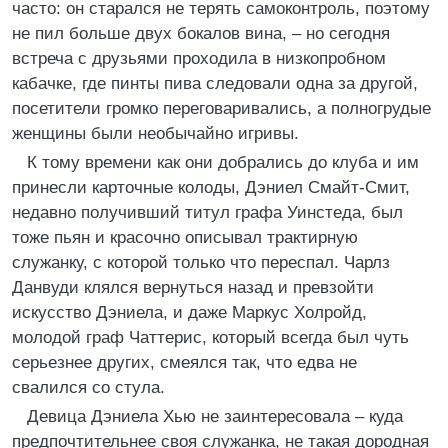
часто: он старался не терять самоконтроль, поэтому
не пил больше двух бокалов вина, – но сегодня
встреча с друзьями проходила в низкопробном
кабачке, где пинты пива следовали одна за другой,
посетители громко переговаривались, а полногрудые
женщины были необычайно игривы.
К тому времени как они добрались до клуба и им
принесли карточные колоды, Дэниел Смайт-Смит,
недавно получивший титул графа Уинстеда, был
тоже пьян и красочно описывал трактирную
служанку, с которой только что переспал. Чарлз
Данвуди клялся вернуться назад и превзойти
искусство Дэниела, и даже Маркус Холройд,
молодой граф Чаттерис, который всегда был чуть
серьезнее других, смеялся так, что едва не
свалился со стула.
Девица Дэниела Хью не заинтересовала – куда
предпочтительнее своя служанка, не такая дородная