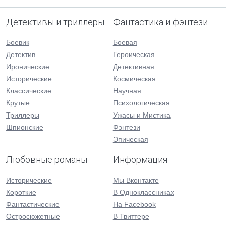
Детективы и триллеры
Фантастика и фэнтези
Боевик
Боевая
Детектив
Героическая
Иронические
Детективная
Исторические
Космическая
Классические
Научная
Крутые
Психологическая
Триллеры
Ужасы и Мистика
Шпионские
Фэнтези
Эпическая
Любовные романы
Информация
Исторические
Мы Вконтакте
Короткие
В Одноклассниках
Фантастические
На Facebook
Остросюжетные
В Твиттере