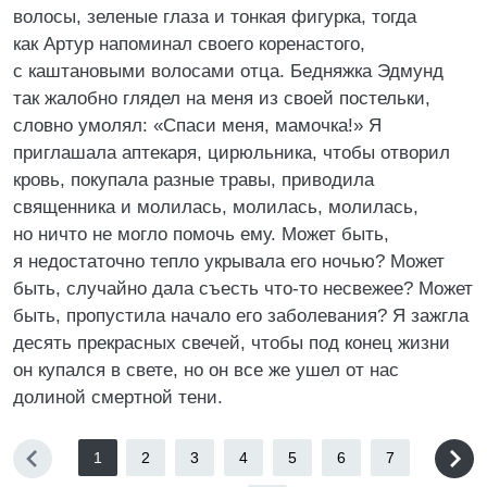
волосы, зеленые глаза и тонкая фигурка, тогда
как Артур напоминал своего коренастого,
с каштановыми волосами отца. Бедняжка Эдмунд
так жалобно глядел на меня из своей постельки,
словно умолял: «Спаси меня, мамочка!» Я
приглашала аптекаря, цирюльника, чтобы отворил
кровь, покупала разные травы, приводила
священника и молилась, молилась, молилась,
но ничто не могло помочь ему. Может быть,
я недостаточно тепло укрывала его ночью? Может
быть, случайно дала съесть что-то несвежее? Может
быть, пропустила начало его заболевания? Я зажгла
десять прекрасных свечей, чтобы под конец жизни
он купался в свете, но он все же ушел от нас
долиной смертной тени.
1
2
3
4
5
6
7