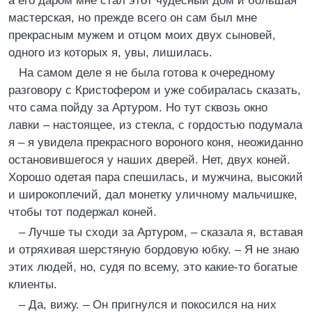
а его даром мне стал этот чудесный дом и большая
мастерская, но прежде всего он сам был мне
прекрасным мужем и отцом моих двух сыновей,
одного из которых я, увы, лишилась.
На самом деле я не была готова к очередному
разговору с Кристофером и уже собиралась сказать,
что сама пойду за Артуром. Но тут сквозь окно
лавки – настоящее, из стекла, с гордостью подумала
я – я увидела прекрасного вороного коня, неожиданно
остановившегося у наших дверей. Нет, двух коней.
Хорошо одетая пара спешилась, и мужчина, высокий
и широкоплечий, дал монетку уличному мальчишке,
чтобы тот подержал коней.
– Лучше ты сходи за Артуром, – сказала я, вставая
и отряхивая шерстяную бордовую юбку. – Я не знаю
этих людей, но, судя по всему, это какие-то богатые
клиенты.
– Да, вижу. – Он пригнулся и покосился на них