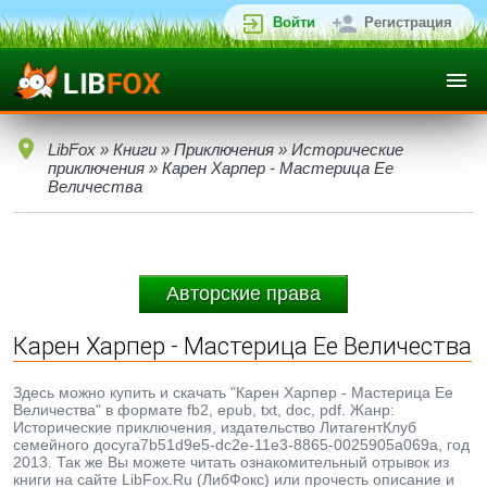
Войти
Регистрация
LibFox
»
Книги
»
Приключения
»
Исторические
приключения
» Карен Харпер - Мастерица Ее
Величества
Авторские права
Карен Харпер - Мастерица Ее Величества
Здесь можно купить и скачать "Карен Харпер - Мастерица Ее
Величества" в формате fb2, epub, txt, doc, pdf. Жанр:
Исторические приключения, издательство ЛитагентКлуб
семейного досуга7b51d9e5-dc2e-11e3-8865-0025905a069a, год
2013. Так же Вы можете читать ознакомительный отрывок из
книги на сайте LibFox.Ru (ЛибФокс) или прочесть описание и