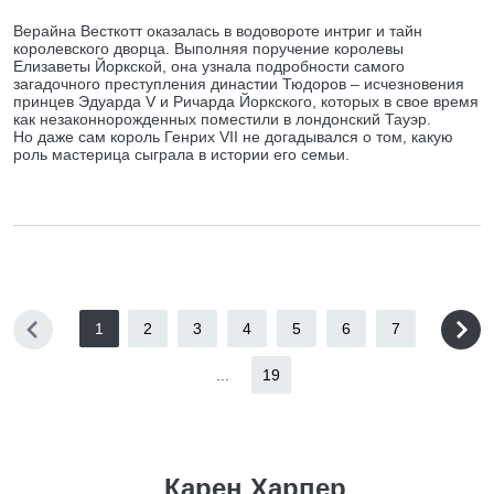
Верайна Весткотт оказалась в водовороте интриг и тайн
королевского дворца. Выполняя поручение королевы
Елизаветы Йоркской, она узнала подробности самого
загадочного преступления династии Тюдоров – исчезновения
принцев Эдуарда V и Ричарда Йоркского, которых в свое время
как незаконнорожденных поместили в лондонский Тауэр.
Но даже сам король Генрих VII не догадывался о том, какую
роль мастерица сыграла в истории его семьи.
1
2
3
4
5
6
7
...
19
Карен Харпер