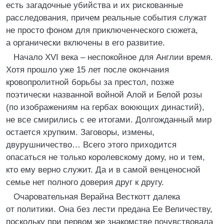
есть загадочные убийства и их рискованные
расследования, причем реальные события служат
не просто фоном для приключенческого сюжета,
а органически включены в его развитие.
Начало XVI века – неспокойное для Англии время.
Хотя прошло уже 15 лет после окончания
кровопролитной борьбы за престол, позже
поэтически названной войной Алой и Белой розы
(по изображениям на гербах воюющих династий),
не все смирились с ее итогами. Долгожданный мир
остается хрупким. Заговоры, измены,
двурушничество… Всего этого приходится
опасаться не только королевскому дому, но и тем,
кто ему верно служит. Да и в самой венценосной
семье нет полного доверия друг к другу.
Очаровательная Верайна Весткотт далека
от политики. Она без лести предана Ее Величеству,
поскольку при первом же знакомстве почувствовала