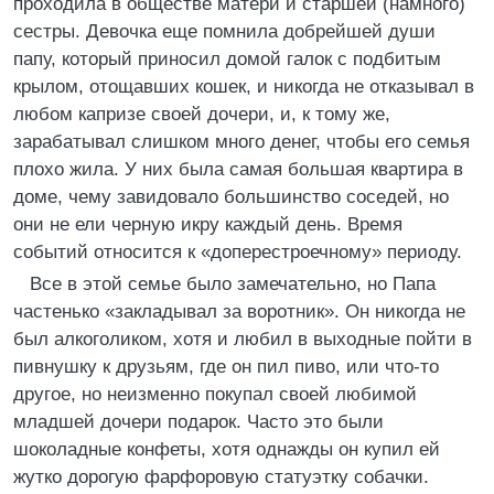
проходила в обществе матери и старшей (намного)
сестры. Девочка еще помнила добрейшей души
папу, который приносил домой галок с подбитым
крылом, отощавших кошек, и никогда не отказывал в
любом капризе своей дочери, и, к тому же,
зарабатывал слишком много денег, чтобы его семья
плохо жила. У них была самая большая квартира в
доме, чему завидовало большинство соседей, но
они не ели черную икру каждый день. Время
событий относится к «доперестроечному» периоду.
Все в этой семье было замечательно, но Папа
частенько «закладывал за воротник». Он никогда не
был алкоголиком, хотя и любил в выходные пойти в
пивнушку к друзьям, где он пил пиво, или что-то
другое, но неизменно покупал своей любимой
младшей дочери подарок. Часто это были
шоколадные конфеты, хотя однажды он купил ей
жутко дорогую фарфоровую статуэтку собачки.