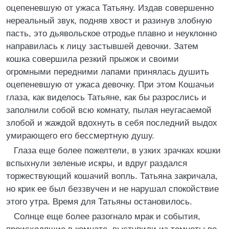
оцепеневшую от ужаса Татьяну. Издав совершенно
нереальный звук, подняв хвост и разинув злобную
пасть, это дьявольское отродье плавно и неуклонно
направилась к лицу застывшей девочки. Затем
кошка совершила резкий прыжок и своими
огромными передними лапами принялась душить
оцепеневшую от ужаса девочку. При этом Кошачьи
глаза, как виделось Татьяне, как бы разрослись и
заполнили собой всю комнату, пылая неугасаемой
злобой и жаждой вдохнуть в себя последний выдох
умирающего его бессмертную душу.
Глаза еще более пожелтели, в узких зрачках кошки
вспыхнули зеленые искры, и вдруг раздался
торжествующий кошачий вопль. Татьяна закричала,
но крик ее был беззвучен и не нарушал спокойствие
этого утра. Время для Татьяны остановилось.
Солнце еще более разогнало мрак и события,