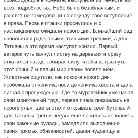
происходящие в комнате, выступили из темноты во
всех подробностях. Небо было безоблачным, и
рассвет не замедлял ни на секунду свое вступление
в права. Первые пташки проснулись и с
наслаждением ожидали нового дня. Ближайший сад
наполнился радостными птичьими трелями, а для
Татьяны в это время наступал кризис. Первый
ветерок чуть качнул листву на деревьях и сразу
откатился назад, собирая силу, чтобы встряхнуть
этот сонный и вялый мир своим появлением.
Животные ощутили, как искорка нового дня
пробежала от кончика носа до кончика хвоста и дала
сигнал к пробуждению. Где-то муравейник уже начал
свой монотонный труд, первая пчела показалась на
пороге улья, цветы стали открывать свои бутоны. А
для Татьяны третьи петухи еще ленились исполнить
свои законные рулады, замедлили выполнение
своих прямых обязанностей, давая чудовищу в