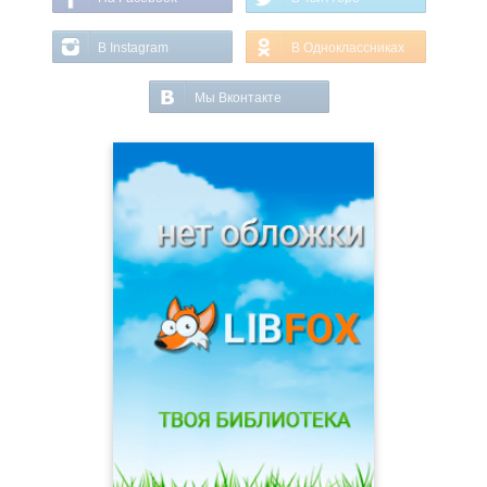
В Instagram
В Одноклассниках
Мы Вконтакте