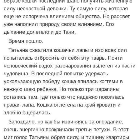
образе кошки последний шанс получить жизненную
силу несчастной девочки. Ту самую силу, которая
еще не испорчена влиянием общества. Но рассвет
уже наполнил природу своим влиянием. Его
дыхание долетело и до Тани.
Время пошло.
Татьяна схватила кошачьи лапы и изо всех сил
попыталась отбросить от себя эту тварь. Почти
человеческий вздох разочарования вылетел из пасти
чудовища. В последней попытке удержать
ускользающую победу кошка впилась когтями в
нежную шею ребенка. Но только три царапины
остались там, где только что надежно покоилась
правая лапа. Кошка отлетела на край кровати и
злобно ощерилась.
Запоздало, но как бы извиняясь за опоздание,
очень энергично прокричали третьи петухи. В этот
миг голос Татьяны обрел силу, и тишину квартиры