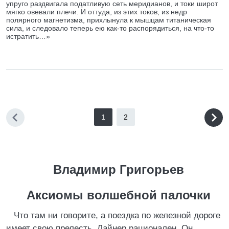
упруго раздвигала податливую сеть меридианов, и токи широт
мягко овевали плечи. И оттуда, из этих токов, из недр
полярного магнетизма, прихлынула к мышцам титаническая
сила, и следовало теперь ею как-то распорядиться, на что-то
истратить…»
1
2
Владимир Григорьев
Аксиомы волшебной палочки
Что там ни говорите, а поездка по железной дороге
имеет свою прелесть. Лайнер рационален. Он