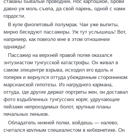
стаканы бывалый проводник. Нос картошкой, брови
давно уж моль съела, да свой парень, одной с нами
гордости.
В купе фиолетовый полумрак. Чаи уже выпиты,
мирно беседуют пассажиры. Уж тут услышишь! Вот,
например, как повезло мне в этом отношении
однажды!
Пассажир на верхней правой полке оказался
энтузиастом тунгусской катастрофы. Он живал в
самом эпицентре взрыва, исходил его вдоль и
поперек и вернулся оттуда убежденным сторонником
марсианской гипотезы. Из нагрудного кармана,
оттуда, где другие держат портреты жен, он доставал
фото вздыбленных тунгусских коряг, удручающие
пейзажи непроходимых болот, крупные планы
печальных пеньков.
Обладатель нижней полки, войдешь — налево,
считался крупным специалистом в кибернетике. Он