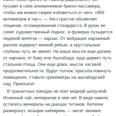
пускает в свое алюминиевое брюхо пассажира,
чтобы как можно скорее избавиться от него. «900
километров в час», — бесстрастно объявляет
лощеная, отлакированная стюардесса. В руках ее
сияет художественный поднос, в фужерах пузырится
ледяной кипяток — нарзан. От вибрации нарзанный
разлив подернут мелкой рябью, а хрустальные
глубины чуть не звенят. Но ваши мысли еще далеки
от нарзана, от Баку или Ашхабада, куда держит путь
стальная птица. Они еще дома, мысли часовой
продолжительности. Вдруг толчок, просьба покинуть
помещение, ставьте хронометры на ашхабадский
лад. Приехали!
В транзитных поездах не поят модной шипучкой.
Исконный чай, минералов в нем нет. В виде накипи
остались минералы на днищах титанов. Кителек
разверзнут, козырек набекрень — несет звонкие