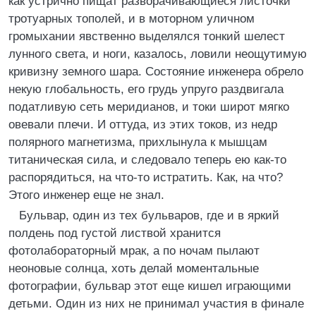
как устрично пищат разворачивающиеся листочки
тротуарных тополей, и в моторном уличном
громыхании явственно выделялся тонкий шелест
лунного света, и ноги, казалось, ловили неощутимую
кривизну земного шара. Состояние инженера обрело
некую глобальность, его грудь упруго раздвигала
податливую сеть меридианов, и токи широт мягко
овевали плечи. И оттуда, из этих токов, из недр
полярного магнетизма, прихлынула к мышцам
титаническая сила, и следовало теперь ею как-то
распорядиться, на что-то истратить. Как, на что?
Этого инженер еще не знал.
Бульвар, один из тех бульваров, где и в яркий
полдень под густой листвой хранится
фотолабораторный мрак, а по ночам пылают
неоновые солнца, хоть делай моментальные
фотографии, бульвар этот еще кишел играющими
детьми. Один из них не принимал участия в финале