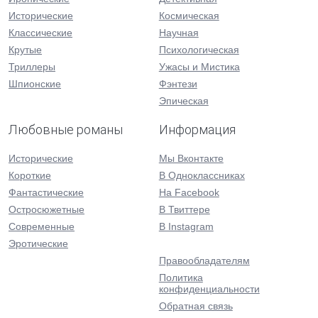
Исторические
Космическая
Классические
Научная
Крутые
Психологическая
Триллеры
Ужасы и Мистика
Шпионские
Фэнтези
Эпическая
Любовные романы
Информация
Исторические
Мы Вконтакте
Короткие
В Одноклассниках
Фантастические
На Facebook
Остросюжетные
В Твиттере
Современные
В Instagram
Эротические
Правообладателям
Политика
конфиденциальности
Обратная связь