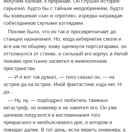
могучим балкам, к проранам. Он слушал истории
серьезно, будто бы с тайным неодобрением, будто
бы взвешивая «за» и «против», изредка награждая
собеседников скупыми взглядами.
Похоже было, что он так и просекретничает до
станции назначения. Но, когда кибернетик смолк и
все как по общему знаку щелкнули портсигарами, он
оттолкнулся от стенки, и сильный его корпус в белой
пижаме простынно засветил в межполочном
пространстве.
— И я вот так думал, — тихо сказал он, — на
острие да на острие. Иной фантастике хода нет. Н-
да…
— Ну, ну, — подбодрил любитель таежных
катастроф, но инженер и не заметил его. Он уже
целиком погрузился в воспоминания того
прекрасного и необъяснимого дня, о котором и
поведал далее. В тот день, если верить инженеру, а