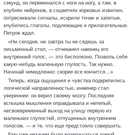
секунд, он переминался с ноги на ногу, а там, в
клубнях нейронов, в соцветиях корковых извилин,
потрескивали сигналы, искрили точки и запятые,
клубились глаголы, подлежащие и прилагательные.
Петров ждал.
«Ни сегодня, ни завтра ты не сядешь за
письменный стол, — отчеканил наконец его
внутренний голос, — это бесполезно. Позволь себе
какую-нибудь маленькую глупость. Так нужно.
Начинай немедленно: скорее все кончится…»
Теперь, когда ощущения и чувства подкрепились
логической направленностью, инженер стал
увереннее: он верил своему мозгу. Последняя
вспышка мышления оправдывала и нелепый,
несвоевременный выход на улицу первую из
маленьких глупостей, отпущенных внутренним
голосом, — и те, что еще предстояло совершить.
Ему уже незачем было возвращаться домой,