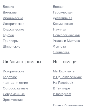
Боевик
Боевая
Детектив
Героическая
Иронические
Детективная
Исторические
Космическая
Классические
Научная
Крутые
Психологическая
Триллеры
Ужасы и Мистика
Шпионские
Фэнтези
Эпическая
Любовные романы
Информация
Исторические
Мы Вконтакте
Короткие
В Одноклассниках
Фантастические
На Facebook
Остросюжетные
В Твиттере
Современные
В Instagram
Эротические
Правообладателям