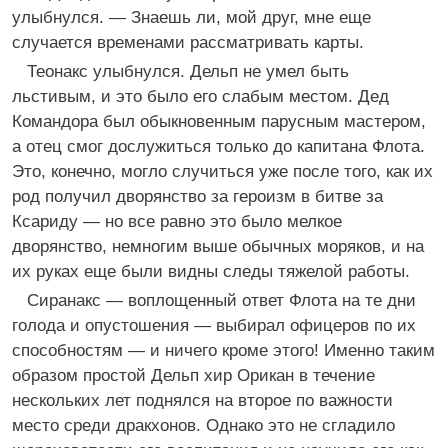
улыбнулся. — Знаешь ли, мой друг, мне еще
случается временами рассматривать карты.
Теонакс улыбнулся. Дельп не умел быть
льстивым, и это было его слабым местом. Дед
Командора был обыкновенным парусным мастером,
а отец смог дослужиться только до капитана Флота.
Это, конечно, могло случиться уже после того, как их
род получил дворянство за героизм в битве за
Ксариду — но все равно это было мелкое
дворянство, немногим выше обычных моряков, и на
их руках еще были видны следы тяжелой работы.
Сиранакс — воплощенный ответ Флота на те дни
голода и опустошения — выбирал офицеров по их
способностям — и ничего кроме этого! Именно таким
образом простой Дельп хир Орикан в течение
нескольких лет поднялся на второе по важности
место среди дракхонов. Однако это не сгладило