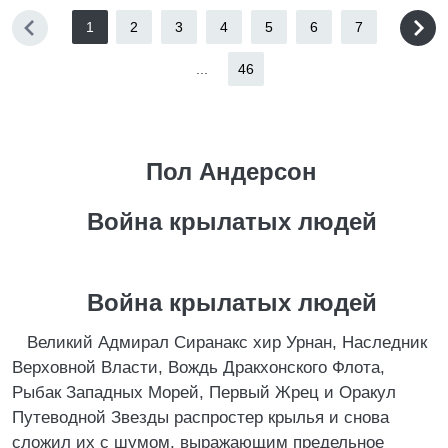
1
2
3
4
5
6
7
...
46
Пол Андерсон
Война крылатых людей
Война крылатых людей
Великий Адмирал Сиранакс хир Урнан, Наследник
Верховной Власти, Вождь Дракхонского Флота,
Рыбак Западных Морей, Первый Жрец и Оракул
Путеводной Звезды распростер крылья и снова
сложил их с шумом, выражающим предельное