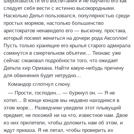
шероховатости его воспитания и не научило его как
следует себя вести с истинно высокородными.
Насколько Дельп пользовался, популярностью среди
простых моряков, настолько большинство
аристократов ненавидело его — выскочку, простака,
который посмел жениться на дочери рода Аксоллон!
Пусть только хранящие его крылья старого адмирала
сомкнутся в смертельном объятии… Теонакс уже
сейчас смаковал подробности того, что ожидает
Дельпа хир Орикана. Найти какую-нибудь причину
для обвинения будет нетрудно…
Командор сглотнул слюну.
— Прости, господин… — буркнул он. — Я не
хотел… В конце концов мы недавно находимся в
этом море… Разведчики увидели этот плывущий
предмет, не похожий ни на что, известное нам. Двое
из них прилетели, чтобы доложить нам об этом, и
ждут приказа. Я не летал, чтобы проверить их