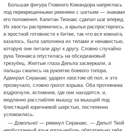
Большая фигура Главного Командора напряглась
под перекрещенными ремнями с шитьем — знаками
его положения. Капитан Теонакс сделал шаг вперед.
Их хвосты распрямились, а крылья распростерлись
в яростной готовности к битве, так что вся комната,
казалось, была заполнена их телами и ненавистью,
которую они питали друг к другу. Словно случайно
рука Теонакса опустилась на обсидиановый
трезубец. Желтые глаза Дельпа засверкали, а
пальцы сжались на рукоятке боевого топора.
Адмирал Сиранакс ударил хвостом об пол, и это
прозвучало, словно грохот взрыва. Оба противника
вздрогнули, вспомнив, где они находятся, и,
медленно расслабляя мышцу за мышцей под
блестящей коричневой шерстью, постепенно
успокоились.
— Довольно! — рявкнул Сиранакс. — Дельп! Твой
необузданный язык когда-нибудь обязательно тебя