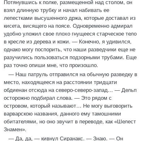
Потянувшись к полке, размещенной над столом, он
взял длинную трубку и начал набивать ее
лепестками высушенного држа, которые доставал из
кисета, висящего на поясе. Одновременно адмирал
удобно уложил свое плохо гнущееся старческое тело
в кресле из дерева и кожи. — Конечно, я удивился,
однако могу поспорить, что наши разведчики еще не
разучились пользоваться подзорными трубами. Еще
раз точно опиши мне, что произошло.
— Наш патруль отправился на обычную разведку в
место, находящееся на расстоянии тридцати
обдиенан отсюда на северо-северо-запад… — Дельп
осторожно подбирал слова. — Это рядом с
островом, который называют… Не могу выговорить
варварскою названия, данного ему тамошними
обитателями, но оно звучит в переводе, как «Шелест
Знамен».
— Да, да, — кивнул Сиранакс. — Знаю. — Он