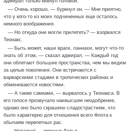
адмирал только кивнул головой.
— Очень хорошо, — буркнул он. — Мне приятно,
что у кого-то из моих подчиненных еще осталось
немного воображения.
— Но откуда они могли прилететь? — взорвался
Теонакс.
— Быть может, наши враги, ланнахи, могут что-то
знать об этом, — сказал адмирал. — Каждый год
они облетают большие пространства, чем мы видим
за целые поколения. Они встречаются с
варварскими стадами в тропических районах и
обмениваются новостями.
— А также самками, — вырвалось у Теонакса. В
его голосе прозвучало наивысшее неодобрение,
однако оно было скрашено сладострастием, что
было характерно для отношения всего Флота к
обычаям перелетных рас.
— Неважно! — рявкнул Дельп.