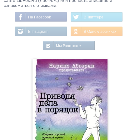
сайте LibFox.Ru (ЛибФокс) или прочесть описание и
ознакомиться с отзывами.
На Facebook
В Твиттере
В Instagram
В Одноклассниках
Мы Вконтакте