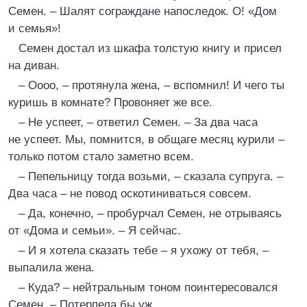
Семен. – Шалят сограждане напоследок. О! «Дом
и семья»!
Семен достал из шкафа толстую книгу и присел
на диван.
– Оооо, – протянула жена, – вспомнил! И чего ты
куришь в комнате? Провоняет же все.
– Не успеет, – ответил Семен. – За два часа
не успеет. Мы, помнится, в общаге месяц курили –
только потом стало заметно всем.
– Пепельницу тогда возьми, – сказала супруга. –
Два часа – не повод оскотиниваться совсем.
– Да, конечно, – пробурчал Семен, не отрываясь
от «Дома и семьи». – Я сейчас.
– И я хотела сказать тебе – я ухожу от тебя, –
выпалила жена.
– Куда? – нейтральным тоном поинтересовался
Семен. – Потерпела бы уж.