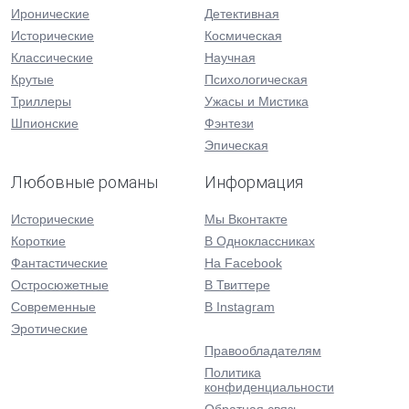
Иронические
Детективная
Исторические
Космическая
Классические
Научная
Крутые
Психологическая
Триллеры
Ужасы и Мистика
Шпионские
Фэнтези
Эпическая
Любовные романы
Информация
Исторические
Мы Вконтакте
Короткие
В Одноклассниках
Фантастические
На Facebook
Остросюжетные
В Твиттере
Современные
В Instagram
Эротические
Правообладателям
Политика
конфиденциальности