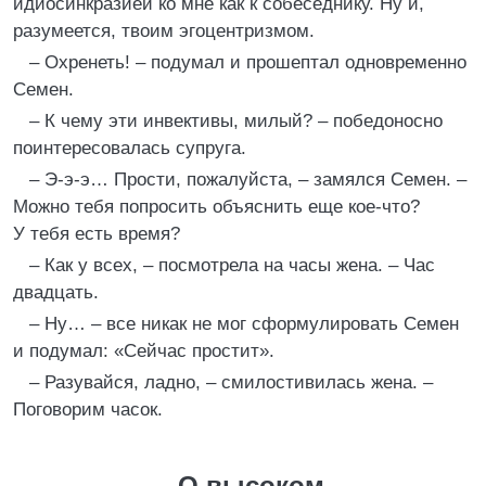
идиосинкразией ко мне как к собеседнику. Ну и,
разумеется, твоим эгоцентризмом.
– Охренеть! – подумал и прошептал одновременно
Семен.
– К чему эти инвективы, милый? – победоносно
поинтересовалась супруга.
– Э-э-э… Прости, пожалуйста, – замялся Семен. –
Можно тебя попросить объяснить еще кое-что?
У тебя есть время?
– Как у всех, – посмотрела на часы жена. – Час
двадцать.
– Ну… – все никак не мог сформулировать Семен
и подумал: «Сейчас простит».
– Разувайся, ладно, – смилостивилась жена. –
Поговорим часок.
О высоком