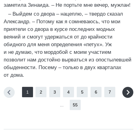
заметила Зинаида. – Не портьте мне вечер, мужлан!
– Выйдем со двора – нацеплю, – твердо сказал
Александр. – Потому как я сомневаюсь, что мои
приятели со двора в курсе последних модных
веяний и смогут удержаться от до крайности
обидного для меня определения «петух». Уж
и не думаю, что мордобой с моим участием
позволит нам достойно вырваться из опостылевшей
обыденности. Посему – только в двух кварталах
от дома.
1
2
3
4
5
6
7
...
55