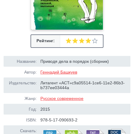
Рейтинг:
Название:
Приводя дела в порядок (сборник)
Автор:
Геннадий Башкуев
Издательство:
Литагент «АСТ»c9a05514-1ce6-11e2-86b3-
b737ee03444a
Жанр:
Русское современное
Год:
2015
ISBN:
978-5-17-090693-2
Скачать: