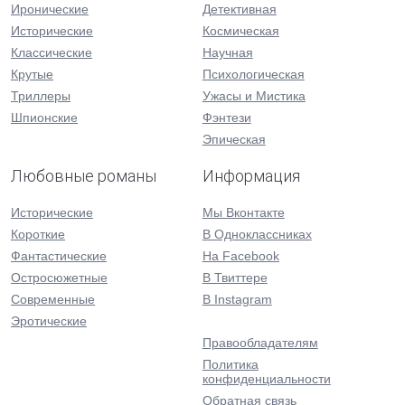
Иронические
Детективная
Исторические
Космическая
Классические
Научная
Крутые
Психологическая
Триллеры
Ужасы и Мистика
Шпионские
Фэнтези
Эпическая
Любовные романы
Информация
Исторические
Мы Вконтакте
Короткие
В Одноклассниках
Фантастические
На Facebook
Остросюжетные
В Твиттере
Современные
В Instagram
Эротические
Правообладателям
Политика
конфиденциальности
Обратная связь