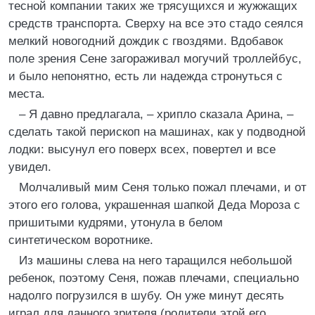
тесной компании таких же трясущихся и жужжащих
средств транспорта. Сверху на все это стадо сеялся
мелкий новогодний дождик с гвоздями. Вдобавок
поле зрения Сене загораживал могучий троллейбус,
и было непонятно, есть ли надежда стронуться с
места.
– Я давно предлагала, – хрипло сказала Арина, –
сделать такой перископ на машинах, как у подводной
лодки: высунул его поверх всех, повертел и все
увидел.
Молчаливый мим Сеня только пожал плечами, и от
этого его голова, украшенная шапкой Деда Мороза с
пришитыми кудрями, утонула в белом
синтетическом воротнике.
Из машины слева на него таращился небольшой
ребенок, поэтому Сеня, пожав плечами, специально
надолго погрузился в шубу. Он уже минут десять
играл для данного зрителя (родители этой его