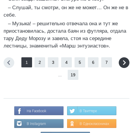
– Слушай, ты смотри, он же не может… Он же не в
себе.
– Музыка! – решительно отвечала она и тут же
приостановилась, достала баян из футляра, отдала
тару Деду Морозу и завела, стоя на середине
лестницы, знаменитый «Марш энтузиастов».
1
2
3
4
5
6
7
...
19
На Facebook
В Твиттере
В Instagram
В Одноклассниках