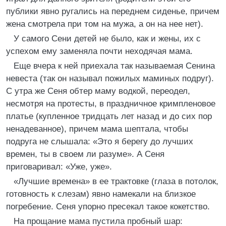
публики явно ругались на переднем сиденье, причем
жена смотрела при том на мужа, а он на нее нет).
У самого Сени детей не было, как и жены, их с
успехом ему заменяла почти неходячая мама.
Еще вчера к ней приехала так называемая Сенина
невеста (так он называл пожилых маминых подруг).
С утра же Сеня обтер маму водкой, переодел,
несмотря на протесты, в праздничное кримпленовое
платье (купленное тридцать лет назад и до сих пор
ненадеванное), причем мама шептала, чтобы
подруга не слышала: «Это я берегу до лучших
времен, ты в своем ли разуме». А Сеня
приговаривал: «Уже, уже».
«Лучшие времена» в ее трактовке (глаза в потолок,
готовность к слезам) явно намекали на близкое
погребение. Сеня упорно пресекал такое кокетство.
На прощание мама пустила пробный шар: