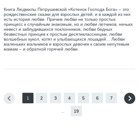
Книга Людмилы Петрушевской «Котенок Господа Бога» – это
рождественские сказки для взрослых детей, и в каждой из них
есть история любви. Причем любви не только простых
принцесс к случайным знакомым, но и любви летчиков, ничьих
невест и заблудившихся поклонников, любви бедных
безвестных принцев к простым десятиклассницам, любви
волшебных кукол, котят и улыбающихся лошадей… Любви
маленьких мальчиков и взрослых девочек к своим непутевым
мамам – и обратной горячей любви.
1
2
3
4
5
6
7
...
19