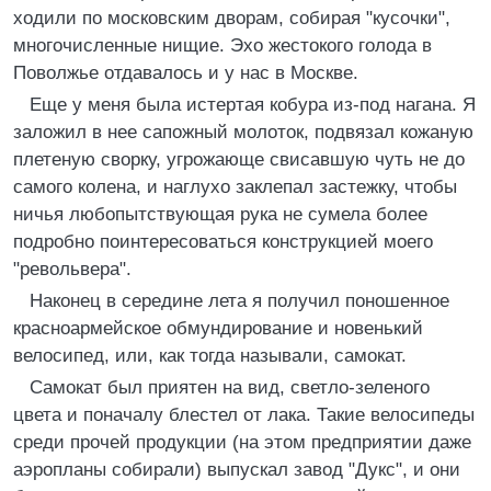
ходили по московским дворам, собирая "кусочки",
многочисленные нищие. Эхо жестокого голода в
Поволжье отдавалось и у нас в Москве.
Еще у меня была истертая кобура из-под нагана. Я
заложил в нее сапожный молоток, подвязал кожаную
плетеную сворку, угрожающе свисавшую чуть не до
самого колена, и наглухо заклепал застежку, чтобы
ничья любопытствующая рука не сумела более
подробно поинтересоваться конструкцией моего
"револьвера".
Наконец в середине лета я получил поношенное
красноармейское обмундирование и новенький
велосипед, или, как тогда называли, самокат.
Самокат был приятен на вид, светло-зеленого
цвета и поначалу блестел от лака. Такие велосипеды
среди прочей продукции (на этом предприятии даже
аэропланы собирали) выпускал завод "Дукс", и они