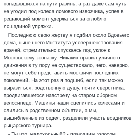
попадавшихся на пути разинь, а раз даже сам чуть
не угодил под колеса ломового извозчика, успев в
решающий момент удержаться за оглоблю
лошадиной упряжки.
Последнюю свою жертву я подбил около Вдовьего
дома, нынешнего Института усовершенствования
врачей, стремительно спускаясь под уклон к
Московскому зоопарку. Никаких правил уличного
движения в ту пору не существовало, чего, наверно,
не могут себе представить москвичи последних
поколений. На этот раз я подшиб, если так можно
выразиться, родственную душу, почти сверстника,
продвигавшегося навстречу на старом сборном
велосипеде. Машины наши сцепились колесами и
слились в родственном объятии, а мы,
вышибленные из седел, разделили участь всадников
рыцарского турнира.
- Ты что, малохольный? - плачущим голосом