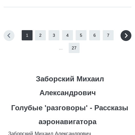
1
2
3
4
5
6
7
...
27
Заборский Михаил
Александрович
Голубые 'разговоры' - Рассказы
аэронавигатора
Заборский Михаил Александрович