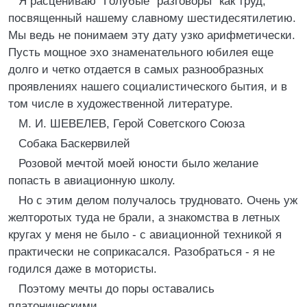
Я расцениваю "Голубые "разговоры" как труд,
посвященный нашему славному шестидесятилетию.
Мы ведь не понимаем эту дату узко арифметически.
Пусть мощное эхо знаменательного юбилея еще
долго и четко отдается в самых разнообразных
проявлениях нашего социалистического бытия, и в
том числе в художественной литературе.
М. И. ШЕВЕЛЕВ, Герой Советского Союза
Собака Баскервилей
Розовой мечтой моей юности было желание
попасть в авиационную школу.
Но с этим делом получалось трудновато. Очень уж
желторотых туда не брали, а знакомства в летных
кругах у меня не было - с авиационной техникой я
практически не соприкасался. Разобраться - я не
годился даже в мотористы.
Поэтому мечты до поры оставались
платоническими.