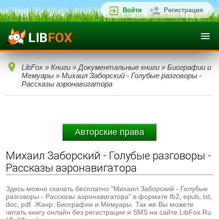
Войти
Регистрация
LibFox
»
Книги
»
Документальные книги
»
Биографии и
Мемуары
» Михаил Заборский - Голубые разговоры -
Рассказы аэронавигатора
Авторские права
Михаил Заборский - Голубые разговоры -
Рассказы аэронавигатора
Здесь можно скачать бесплатно "Михаил Заборский - Голубые
разговоры - Рассказы аэронавигатора" в формате fb2, epub, txt,
doc, pdf. Жанр: Биографии и Мемуары. Так же Вы можете
читать книгу онлайн без регистрации и SMS на сайте LibFox.Ru