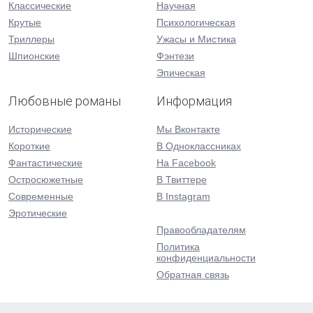
Классические
Научная
Крутые
Психологическая
Триллеры
Ужасы и Мистика
Шпионские
Фэнтези
Эпическая
Любовные романы
Информация
Исторические
Мы Вконтакте
Короткие
В Одноклассниках
Фантастические
На Facebook
Остросюжетные
В Твиттере
Современные
В Instagram
Эротические
Правообладателям
Политика
конфиденциальности
Обратная связь