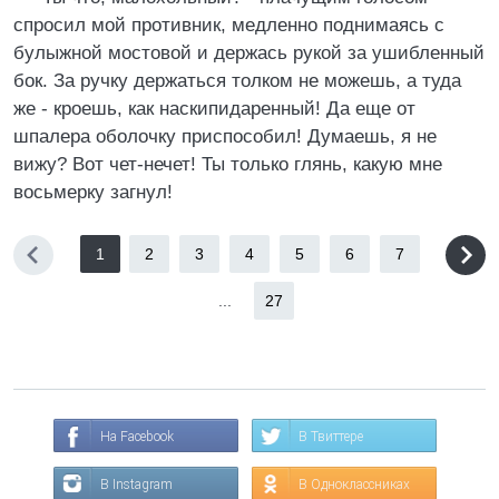
спросил мой противник, медленно поднимаясь с
булыжной мостовой и держась рукой за ушибленный
бок. За ручку держаться толком не можешь, а туда
же - кроешь, как наскипидаренный! Да еще от
шпалера оболочку приспособил! Думаешь, я не
вижу? Вот чет-нечет! Ты только глянь, какую мне
восьмерку загнул!
1
2
3
4
5
6
7
...
27
На Facebook
В Твиттере
В Instagram
В Одноклассниках