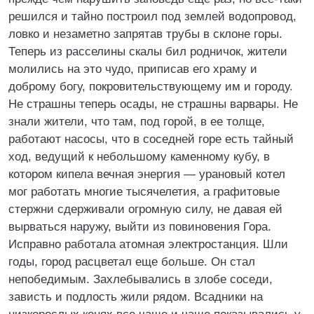
решился и тайно построил под землей водопровод,
ловко и незаметно запрятав трубы в склоне горы.
Теперь из расселины скалы бил родничок, жители
молились на это чудо, приписав его храму и
доброму богу, покровительствующему им и городу.
Не страшны теперь осады, не страшны варвары. Не
знали жители, что там, под горой, в ее толще,
работают насосы, что в соседней горе есть тайный
ход, ведущий к небольшому каменному кубу, в
котором кипела вечная энергия — урановый котел
мог работать многие тысячелетия, а графитовые
стержни сдерживали огромную силу, не давая ей
вырваться наружу, выйти из повиновения Гора.
Исправно работала атомная электростанция. Шли
годы, город расцветал еще больше. Он стал
непобедимым. Захлебывались в злобе соседи,
зависть и подлость жили рядом. Всадники на