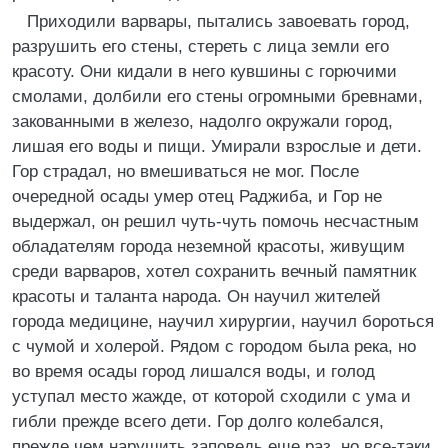
Приходили варвары, пытались завоевать город,
разрушить его стены, стереть с лица земли его
красоту. Они кидали в него кувшины с горючими
смолами, долбили его стены огромными бревнами,
закованными в железо, надолго окружали город,
лишая его воды и пищи. Умирали взрослые и дети.
Гор страдал, но вмешиваться не мог. После
очередной осады умер отец Раджиба, и Гор не
выдержал, он решил чуть-чуть помочь несчастным
обладателям города неземной красоты, живущим
среди варваров, хотел сохранить вечный памятник
красоты и таланта народа. Он научил жителей
города медицине, научил хирургии, научил бороться
с чумой и холерой. Рядом с городом была река, но
во время осады город лишался воды, и голод
уступал место жажде, от которой сходили с ума и
гибли прежде всего дети. Гор долго колебался,
прежде чем нарушить заповедь еще раз, но все-таки