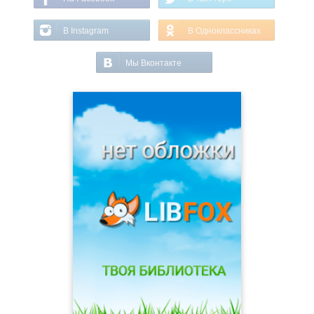
В Instagram
В Одноклассниках
Мы Вконтакте