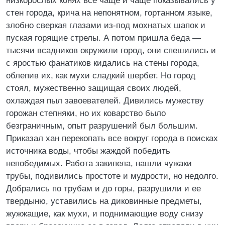
низкорослых конях все чаще и чаще показывались у
стен города, крича на непонятном, гортанном языке,
злобно сверкая глазами из-под мохнатых шапок и
пуская горящие стрелы. А потом пришла беда —
тысячи всадников окружили город, они спешились и
с яростью фанатиков кидались на стены города,
облепив их, как мухи сладкий шербет. Но город
стоял, мужественно защищая своих людей,
охлаждая пыл завоевателей. Дивились мужеству
горожан степняки, но их коварство было
безграничным, опыт разрушений был большим.
Приказал хан перекопать все вокруг города в поисках
источника воды, чтобы жаждой победить
непобедимых. Работа закипела, нашли чужаки
трубы, подивились простоте и мудрости, но недолго.
Добрались по трубам и до горы, разрушили и ее
твердыню, уставились на диковинные предметы,
жужжащие, как мухи, и поднимающие воду снизу