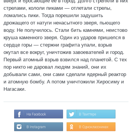
вверх и бросающие ее в город. Долго стреляли в них
стрелами, кололи пиками — отлетали стрелы,
ломались пики. Тогда порешили задушить
дрожащего от натуги ненасытного зверя, пьющего
воду. Не получилось. Стали бить камнями, неистово
круша каменного зверя. Один из ударов пришелся в
сердце горы — стержни графита упали, взрыв
окутал все вокруг, уничтожив завоевателей и город.
Первый атомный взрыв взвился над планетой. С тех
пор никто не даровал людям знаний, они их
добывали сами, они сами сделали ядерный реактор
и атомную бомбу. А потом уничтожили Хиросиму и
Нагасаки.
На Facebook
В Твиттере
В Instagram
В Одноклассниках