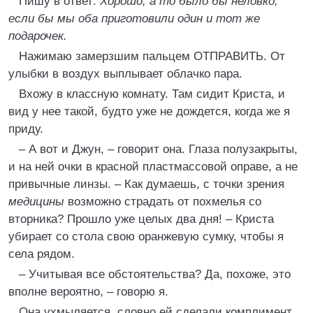
Пишу в ответ:
Хорошо, а то было бы неловко,
если бы мы оба приготовили один и тот же
подарочек.
Нажимаю замерзшим пальцем ОТПРАВИТЬ. От
улыбки в воздух выплывает облачко пара.
Вхожу в классную комнату. Там сидит Криста, и
вид у нее такой, будто уже не дождется, когда же я
приду.
– А вот и Джун, – говорит она. Глаза полузакрыты,
и на ней очки в красной пластмассовой оправе, а не
привычные линзы. – Как думаешь, с точки зрения
медицины
возможно страдать от похмелья со
вторника? Прошло уже целых два дня! – Криста
убирает со стола свою оранжевую сумку, чтобы я
села рядом.
– Учитывая все обстоятельства? Да, похоже, это
вполне вероятно, – говорю я.
Она ухмыляется, словно ей сделали комплимент.