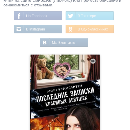
книги на сайте LibFox.Ru (ЛибФокс) или прочесть описание и
ознакомиться с отзывами.
На Facebook
В Твиттере
В Instagram
В Одноклассниках
Мы Вконтакте