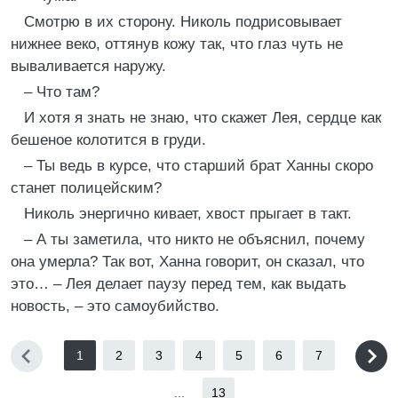
Смотрю в их сторону. Николь подрисовывает
нижнее веко, оттянув кожу так, что глаз чуть не
вываливается наружу.
– Что там?
И хотя я знать не знаю, что скажет Лея, сердце как
бешеное колотится в груди.
– Ты ведь в курсе, что старший брат Ханны скоро
станет полицейским?
Николь энергично кивает, хвост прыгает в такт.
– А ты заметила, что никто не объяснил, почему
она умерла? Так вот, Ханна говорит, он сказал, что
это… – Лея делает паузу перед тем, как выдать
новость, – это самоубийство.
1
2
3
4
5
6
7
...
13