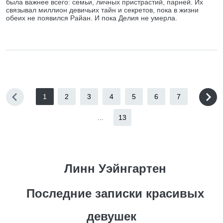
была важнее всего: семьи, личных пристрастий, парней. Их
связывал миллион девичьих тайн и секретов, пока в жизни
обеих не появился Райан. И пока Делия не умерла.
1
2
3
4
5
6
7
...
13
Линн Уэйнгартен
Последние записки красивых
девушек