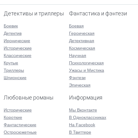
Детективы и триллеры
Фантастика и фэнтези
Боевик
Боевая
Детектив
Героическая
Иронические
Детективная
Исторические
Космическая
Классические
Научная
Крутые
Психологическая
Триллеры
Ужасы и Мистика
Шпионские
Фэнтези
Эпическая
Любовные романы
Информация
Исторические
Мы Вконтакте
Короткие
В Одноклассниках
Фантастические
На Facebook
Остросюжетные
В Твиттере