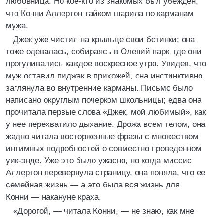
любовница. Но кое-кто из знакомых был убежден,
что Конни Аллертон тайком шарила по карманам
мужа.
Джек уже чистил на крыльце свои ботинки; она
тоже одевалась, собираясь в Олений парк, где они
прогуливались каждое воскресное утро. Увидев, что
муж оставил пиджак в прихожей, она инстинктивно
заглянула во внутренние карманы. Письмо было
написано округлым почерком школьницы; едва она
прочитала первые слова «Джек, мой любимый», как
у нее перехватило дыхание. Дрожа всем телом, она
жадно читала восторженные фразы с множеством
интимных подробностей о совместно проведенном
уик-энде. Уже это было ужасно, но когда миссис
Аллертон перевернула страницу, она поняла, что ее
семейная жизнь — а это была вся жизнь для
Конни — накануне краха.
«Дорогой, — читала Конни, — не знаю, как мне