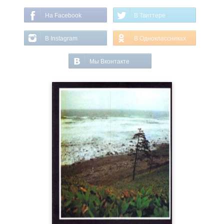
На Facebook
В Твиттере
В Instagram
В Одноклассниках
Мы Вконтакте