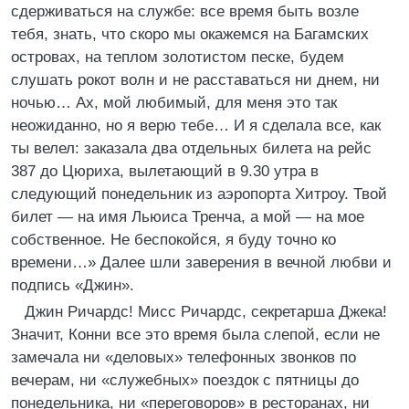
сдерживаться на службе: все время быть возле
тебя, знать, что скоро мы окажемся на Багамских
островах, на теплом золотистом песке, будем
слушать рокот волн и не расставаться ни днем, ни
ночью… Ах, мой любимый, для меня это так
неожиданно, но я верю тебе… И я сделала все, как
ты велел: заказала два отдельных билета на рейс
387 до Цюриха, вылетающий в 9.30 утра в
следующий понедельник из аэропорта Хитроу. Твой
билет — на имя Льюиса Тренча, а мой — на мое
собственное. Не беспокойся, я буду точно ко
времени…» Далее шли заверения в вечной любви и
подпись «Джин».
Джин Ричардс! Мисс Ричардс, секретарша Джека!
Значит, Конни все это время была слепой, если не
замечала ни «деловых» телефонных звонков по
вечерам, ни «служебных» поездок с пятницы до
понедельника, ни «переговоров» в ресторанах, ни