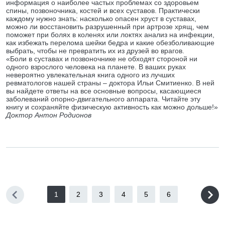
информация о наиболее частых проблемах со здоровьем
спины, позвоночника, костей и всех суставов. Практически
каждому нужно знать: насколько опасен хруст в суставах,
можно ли восстановить разрушенный при артрозе хрящ, чем
поможет при болях в коленях или локтях анализ на инфекции,
как избежать перелома шейки бедра и какие обезболивающие
выбрать, чтобы не превратить их из друзей во врагов.
«Боли в суставах и позвоночнике не обходят стороной ни
одного взрослого человека на планете. В ваших руках
невероятно увлекательная книга одного из лучших
ревматологов нашей страны – доктора Ильи Смитиенко. В ней
вы найдете ответы на все основные вопросы, касающиеся
заболеваний опорно-двигательного аппарата. Читайте эту
книгу и сохраняйте физическую активность как можно дольше!»
Доктор Антон Родионов
1
2
3
4
5
6