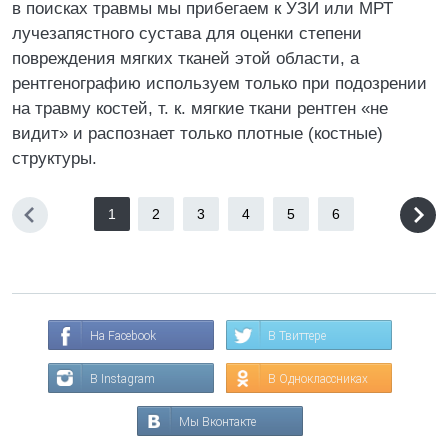
в поисках травмы мы прибегаем к УЗИ или МРТ
лучезапястного сустава для оценки степени
повреждения мягких тканей этой области, а
рентгенографию используем только при подозрении
на травму костей, т. к. мягкие ткани рентген «не
видит» и распознает только плотные (костные)
структуры.
1
2
3
4
5
6
На Facebook
В Твиттере
В Instagram
В Одноклассниках
Мы Вконтакте