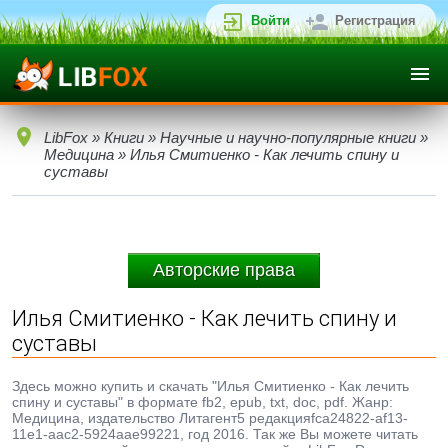
Войти
Регистрация
LibFox
»
Книги
»
Научные и научно-популярные книги
»
Медицина
» Илья Смитиенко - Как лечить спину и
суставы
Авторские права
Илья Смитиенко - Как лечить спину и
суставы
Здесь можно купить и скачать "Илья Смитиенко - Как лечить
спину и суставы" в формате fb2, epub, txt, doc, pdf. Жанр:
Медицина, издательство Литагент5 редакцияfca24822-af13-
11e1-aac2-5924aae99221, год 2016. Так же Вы можете читать