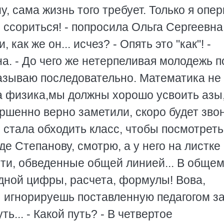
у, сама жизнь того требует. Только я опе
о ссориться! - попросила Ольга Сергеевна
 как же он... исчез? - Опять это "как"! -
а. - До чего же нетерпеливая молодежь п
казываю последовательно. Математика не
на физика,мы должны хорошо усвоить азы,
вершенно верно заметили, скоро будет зво
я стала обходить класс, чтобы посмотреть
де Степанову, смотрю, а у него на листке 
сти, обведенные общей линией... В общем
одной цифры, расчета, формулы! Вова,
ы игнорируешь поставленную педагогом з
ь... - Какой путь? - В четвертое