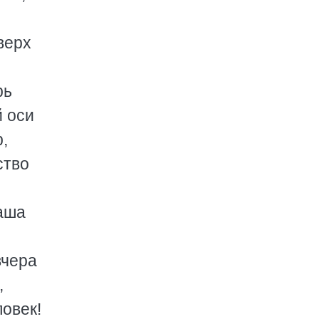
верх
рь
й оси
,
ство
ваша
вчера
,
овек!