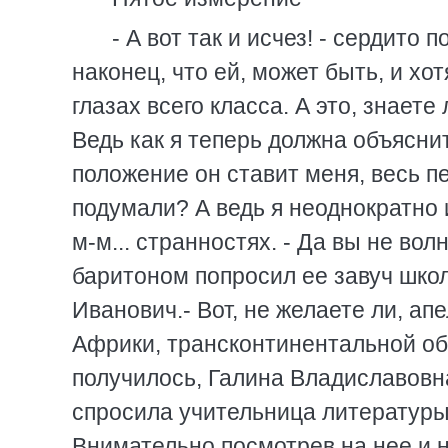
- А вот так и исчез! - сердито
наконец, что ей, может быть, и хот
глазах всего класса. А это, знаете
Ведь как я теперь должна объясни
положение он ставит меня, весь п
подумали? А ведь я неоднократно 
м-м... странностях. - Да вы не в
баритоном попросил ее завуч школ
Иванович.- Вот, не желаете ли, ап
Африки, трансконтинентальной обр
получилось, Галина Владиславовна
спросила учительница литературы
Внимательно посмотрев на нее и н