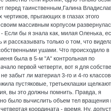
ет перед таинственным,Галина Владисла
 чертиков, прыгающих в глазах этого
м своим массивным корпусом развернулас
- Если бы я знала как, милая Оленька, е
ь и рассказывать только о том, что видел
собственными ушами. Что происходило в
 меня была в 5-м "А" контрольная по
начало первой четверти, вот я для собств
не забыт ли материал 3-го и 4-го классов
ожила пустяковые, третьеклашки щелкают
ия, вы это должны помнить. Правда, я
жно было вычислить объем тел вращения 
четвертая координата - время. Ну, допус