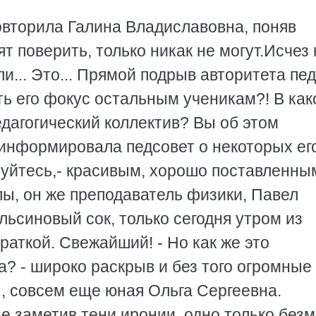
 повторила Галина Владиславовна, поняв
ят поверить, только никак не могут.Исчез
 ли... Это... Прямой подрыв авторитета пед
ть его фокус остальным ученикам?! В как
едагогический коллектив? Вы об этом
информировала педсовет о некоторых его.
олнуйтесь,- красивым, хорошо поставленны
ы, он же преподаватель физики, Павел
ельсиновый сок, только сегодня утром из
аткой. Свежайший! - Но как же это
? - широко раскрыв и без того огромные 
, совсем еще юная Ольга Сергеевна.
е заметив тени иронии, одно только без