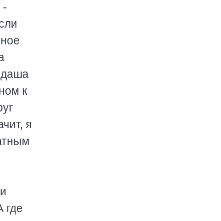
 -
если
нное
а
андаша
ном к
руг
чит, я
натным
ии
А где