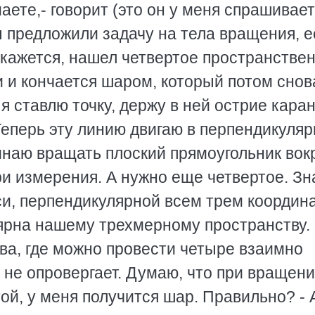
ете,- говорит (это он у меня спрашивает
 вы предложили задачу на тела вращения, 
, кажется, нашел четвертое пространстве
и и кончается шаром, который потом снов
т я ставлю точку, держу в ней острие кар
 Теперь эту линию двигаю в перпендикуляр
инаю вращать плоский прямоугольник вок
и измерения. А нужно еще четвертое. Зна
си, перпендикулярной всем трем коорди
лярна нашему трехмерному пространству.
ва, где можно провести четыре взаимно
 не опровергает. Думаю, что при вращен
той, у меня получится шар. Правильно? - 