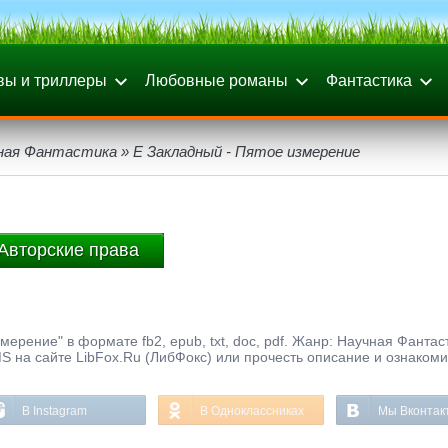
вы и триллеры
Любовные романы
Фантастика
ная Фантастика
» Е Закладный - Пятое измерение
Авторские права
ерение" в формате fb2, epub, txt, doc, pdf. Жанр: Научная Фантаст
S на сайте LibFox.Ru (ЛибФокс) или прочесть описание и ознакоми
В Instagram
В Одноклассниках
Мы Вконтак