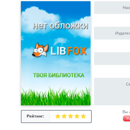
Наз
Издател
Ск
Вы 
Рейтинг:
Ж