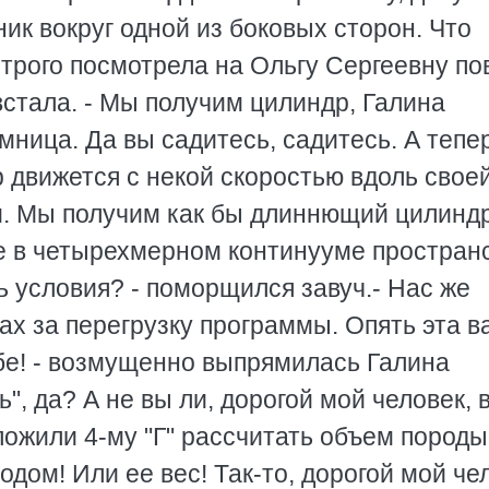
к вокруг одной из боковых сторон. Что
трого посмотрела на Ольгу Сергеевну по
встала. - Мы получим цилиндр, Галина
мница. Да вы садитесь, садитесь. А тепе
р движется с некой скоростью вдоль свое
. Мы получим как бы длиннющий цилиндр
е в четырехмерном континууме простран
ь условия? - поморщился завуч.- Нас же
ах за перегрузку программы. Опять эта 
е-бе! - возмущенно выпрямилась Галина
, да? А не вы ли, дорогой мой человек, 
ожили 4-му "Г" рассчитать объем породы
ом! Или ее вес! Так-то, дорогой мой чел