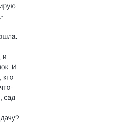
рирую
.-
ошла.
 и
нок. И
, кто
что-
, сад
адачу?