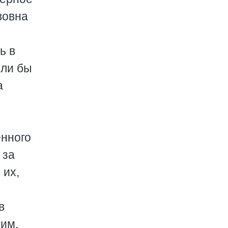
вовна
ь в
сли бы
а
енного
 за
 их,
в
тим,