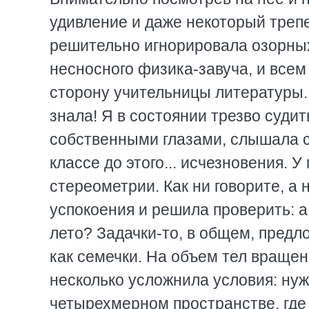
удивление и даже некоторый треп
решительно игнорировала озорных
несносного физика-завуча, и все
сторону учительницы литературы. 
знала! Я в состоянии трезво судит
собственными глазами, слышала 
классе до этого... исчезновения. У
стереометрии. Как ни говорите, а 
успокоения и решила проверить: а 
лето? Задачки-то, в общем, предл
как семечки. На объем тел вращен
несколько усложнила условия: ну
четырехмерном пространстве, где 