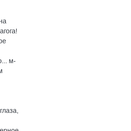
 на
агога!
ое
.. м-
м
глаза,
мерное