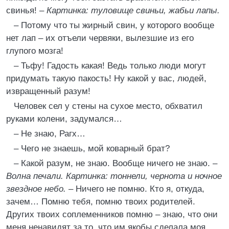
свинья! –
Картинка: туловище свиньи, жабьи лапы.
– Потому что ты жирный свин, у которого вообще
нет лап – их отъели червяки, вылезшие из его
глупого мозга!
– Тьфу! Гадость какая! Ведь только люди могут
придумать такую пакость! Ну какой у вас, людей,
извращенный разум!
Человек сел у стены на сухое место, обхватил
руками колени, задумался…
– Не знаю, Рагх…
– Чего не знаешь, мой коварный брат?
– Какой разум, не знаю. Вообще ничего не знаю. –
Волна печали. Картинка: тоннели, чернота и ночное
звездное небо.
– Ничего не помню. Кто я, откуда,
зачем… Помню тебя, помню твоих родителей.
Других твоих соплеменников помню – знаю, что они
меня ненавидят за то, что им якобы сделала моя