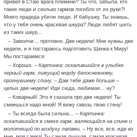
привел в Стаю врага племени? Ты что, забыла, кто
такие люди и сколько гармов погибло от их руки?!
Моего прадеда убили люди. И бабушку. Ты знаешь,
что у тебя очень красивая шкура? Люди любят шить
из таких шкур…
– Замолчи… противно. Две недели! Мне нужны две
недели, и я постараюсь подготовить Щенка к Миру!
Мы постараемся.
– Хорошо. –
Картинка: оскалившийся в улыбке
черный гарм, лижущий морду белоснежному,
прогнувшему спину.
– Дам тебе даже больше –
целых две недели! Иди сюда, любимая… ну?
– Коварный! Это я сказала про две недели! Ты
смеешься надо мной! Я вижу сквозь твою стену!
– Ты всегда была сильна… –
Картинка:
оскалившийся в смехе гарм, валяющийся на спине и
молотящий по воздуху лапами.
– Ну все, все, иди ко
мне, моя самка! Ты самая лучшая, самая красивая…