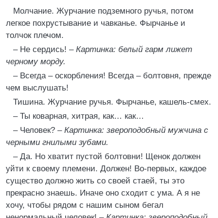
Молчание. Журчание подземного ручья, потом
легкое похрустывание и чавканье. Фырчанье и
толчок плечом.
– Не сердись! –
Картинка: белый гарм лижет
черному морду.
– Всегда – оскорбления! Всегда – болтовня, прежде
чем выслушать!
Тишина. Журчание ручья. Фырчанье, кашель-смех.
– Ты коварная, хитрая, как… как…
– Человек? –
Картинка: звероподобный мужчина с
черными гнилыми зубами.
– Да. Но хватит пустой болтовни! Щенок должен
уйти к своему племени. Должен! Во-первых, каждое
существо должно жить со своей стаей, ты это
прекрасно знаешь. Иначе оно сходит с ума. А я не
хочу, чтобы рядом с нашим сыном бегал
ненормальный человек! –
Картинка: звероподобный