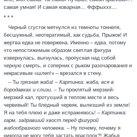
самая умная! И самая коварная… Фффыххх…
* * *
Черный сгусток метнулся из темноты тоннеля,
бесшумный, неотвратимый, как судьба. Прыжок! И
жертва едва не повержена. Именно – едва, потому
что непостижимым образом светлая фигура
извернулась, выгнулась, пропуская над собой
черную смерть, и соперник с рыком разочарования и
некрасивым «шлеп!» – врезался в стену.
– Ты грязная жаба! –
Картинка: жаба, вся в
бородавках и слизи.
– Ты проклятый мерзкий-
мерзкий кал, протухший в теплом месте и весь
червивый! Ты бледный червяк, вылезший из земли!
Я на тебя плюю и даже испражняюсь! –
Картинка:
гарм, задравший хвост перед фигурой
жабообразного человека.
– Ну почему, почему я
никогда не могу тебя застать врасплох?! Жабья