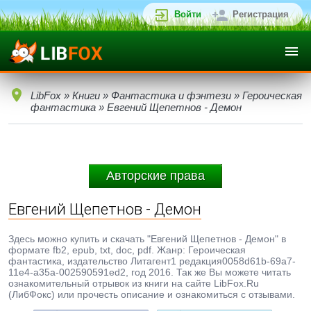
Войти
Регистрация
LibFox
»
Книги
»
Фантастика и фэнтези
»
Героическая
фантастика
» Евгений Щепетнов - Демон
Авторские права
Евгений Щепетнов - Демон
Здесь можно купить и скачать "Евгений Щепетнов - Демон" в
формате fb2, epub, txt, doc, pdf. Жанр: Героическая
фантастика, издательство Литагент1 редакция0058d61b-69a7-
11e4-a35a-002590591ed2, год 2016. Так же Вы можете читать
ознакомительный отрывок из книги на сайте LibFox.Ru
(ЛибФокс) или прочесть описание и ознакомиться с отзывами.