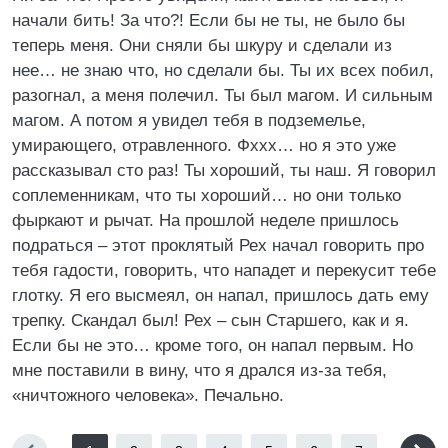
начали бить! За что?! Если бы не ты, не было бы
теперь меня. Они сняли бы шкуру и сделали из
нее… не знаю что, но сделали бы. Ты их всех побил,
разогнал, а меня полечил. Ты был магом. И сильным
магом. А потом я увидел тебя в подземелье,
умирающего, отравленного. Фххх… но я это уже
рассказывал сто раз! Ты хороший, ты наш. Я говорил
соплеменникам, что ты хороший… но они только
фыркают и рычат. На прошлой неделе пришлось
подраться – этот проклятый Рех начал говорить про
тебя гадости, говорить, что нападет и перекусит тебе
глотку. Я его высмеял, он напал, пришлось дать ему
трепку. Скандал был! Рех – сын Старшего, как и я.
Если бы не это… кроме того, он напал первым. Но
мне поставили в вину, что я дрался из-за тебя,
«ничтожного человека». Печально.