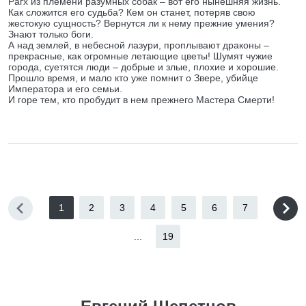
Рагх из племени разумных собак – вот его нынешняя жизнь.
Как сложится его судьба? Кем он станет, потеряв свою
жестокую сущность? Вернутся ли к нему прежние умения?
Знают только боги.
А над землей, в небесной лазури, проплывают драконы –
прекрасные, как огромные летающие цветы! Шумят чужие
города, суетятся люди – добрые и злые, плохие и хорошие.
Прошло время, и мало кто уже помнит о Звере, убийце
Императора и его семьи.
И горе тем, кто пробудит в нем прежнего Мастера Смерти!
1
2
3
4
5
6
7
...
19