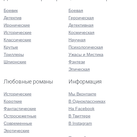
Боевик
Боевая
Детектив
Героическая
Иронические
Детективная
Исторические
Космическая
Классические
Научная
Крутые
Психологическая
Триллеры
Ужасы и Мистика
Шпионские
Фэнтези
Эпическая
Любовные романы
Информация
Исторические
Мы Вконтакте
Короткие
В Одноклассниках
Фантастические
На Facebook
Остросюжетные
В Твиттере
Современные
В Instagram
Эротические