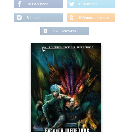
На Facebook
В Твиттере
В Instagram
В Одноклассниках
Мы Вконтакте