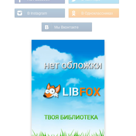
В Instagram
В Одноклассниках
Мы Вконтакте