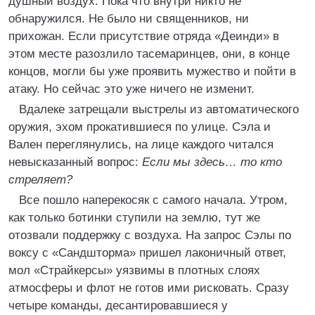
душный воздух. Пока что внутри никто не
обнаружился. Не было ни священников, ни
прихожан. Если присутствие отряда «Деинди» в
этом месте разозлило тасемаринцев, они, в конце
концов, могли бы уже проявить мужество и пойти в
атаку. Но сейчас это уже ничего не изменит.
Вдалеке затрещали выстрелы из автоматического
оружия, эхом прокатившиеся по улице. Сэла и
Вален переглянулись, на лице каждого читался
невысказанный вопрос:
Если мы здесь… то кто
стреляет?
Все пошло наперекосяк с самого начала. Утром,
как только ботинки ступили на землю, тут же
отозвали поддержку с воздуха. На запрос Сэлы по
воксу с «Сандшторма» пришел лаконичный ответ,
мол «Страйкерсы» уязвимы в плотных слоях
атмосферы и флот не готов ими рисковать. Сразу
четыре команды, десантировавшиеся у