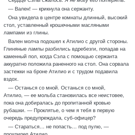
Сердце Сэлы сжалось.
Я не могу его потерять
.
— Вален! — крикнула она сержанту.
Она увидела в центре комнаты длинный, высокий
стол, уставленный крошечными масляными
лампами из глины.
Вален молча подошел к Атилио с другой стороны.
Глиняные лампы разбились вдребезги, попадав на
каменный пол, когда Сэла с помощью сержанта
аккуратно положила раненного на стол. Она сорвала
застежки на броне Атилио и с трудом подавила
вздох.
— Останься со мной. Останься со мной,
Атилио, — ее мольба становилась все неистовее,
пока она добиралась до пропитанной кровью
рубашки. — Проклятье, о чем я тебя в первую
очередь предупреждала, суб-офицер?
— Стараться… не попасть… под пулю, —
прохрипел Атилио.