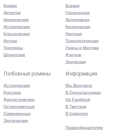
Боевик
Боевая
Детектив
Героическая
Иронические
Детективная
Исторические
Космическая
Классические
Научная
Крутые
Психологическая
Триллеры
Ужасы и Мистика
Шпионские
Фэнтези
Эпическая
Любовные романы
Информация
Исторические
Мы Вконтакте
Короткие
В Одноклассниках
Фантастические
На Facebook
Остросюжетные
В Твиттере
Современные
В Instagram
Эротические
Правообладателям