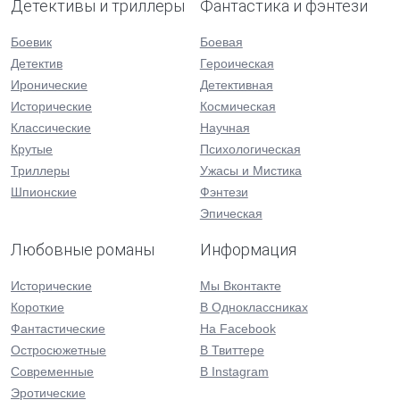
Детективы и триллеры
Фантастика и фэнтези
Боевик
Боевая
Детектив
Героическая
Иронические
Детективная
Исторические
Космическая
Классические
Научная
Крутые
Психологическая
Триллеры
Ужасы и Мистика
Шпионские
Фэнтези
Эпическая
Любовные романы
Информация
Исторические
Мы Вконтакте
Короткие
В Одноклассниках
Фантастические
На Facebook
Остросюжетные
В Твиттере
Современные
В Instagram
Эротические