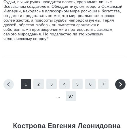
Судьи, в чьих руках находится власть, сравнимая лишь с
Всевышним создателем. Обладая титулом герцога Османской
Империи, находясь в иллюзорном мире роскоши и богатства,
он даже и представить не мог, что мир реальности гораздо
более жесток, а повороты судьбы непредсказуемы. Теряя
друзей, обретая любовь, он пытается сражаться с
собственными противоречиями и противостоять законам
самого мироздания. Но подвластно ли это хрупкому
человеческому сердцу?
1
2
3
4
5
6
7
...
97
Кострова Евгения Леонидовна