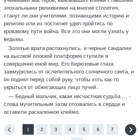
учениками мастеров, выковавших клинки ставшими
эпохальными реликвиями на многие столетия,
станут ли они учителями, познающими историю и
религию или их постигнет удел пройтись по
кровавому пути война. Все это они могли узнать у
ведьмы.
Золотые врата распахнулись, и черные сандалии
на высокой плоской платформе ступили в
совершенно иной мир. Его бирюзовые глаза
зажмурились от ослепительного солнечного света, и
он поднял перед собой руку, чтобы хоть как-то
укрыться от обжигающих лицо лучей.
— Бедный мальчик, какая несчастная судьба…, -
слова мучительным эхом отозвались в сердце и
оставили раскаленное клеймо.
1
2
3
4
5
6
7