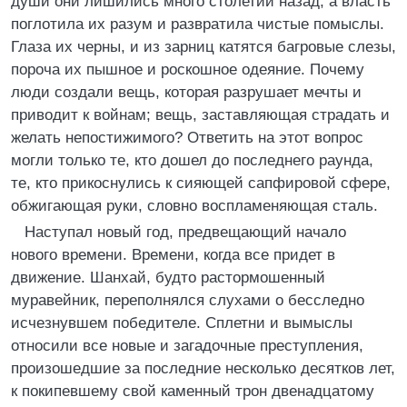
души они лишились много столетий назад, а власть
поглотила их разум и развратила чистые помыслы.
Глаза их черны, и из зарниц катятся багровые слезы,
пороча их пышное и роскошное одеяние. Почему
люди создали вещь, которая разрушает мечты и
приводит к войнам; вещь, заставляющая страдать и
желать непостижимого? Ответить на этот вопрос
могли только те, кто дошел до последнего раунда,
те, кто прикоснулись к сияющей сапфировой сфере,
обжигающая руки, словно воспламеняющая сталь.
Наступал новый год, предвещающий начало
нового времени. Времени, когда все придет в
движение. Шанхай, будто растормошенный
муравейник, переполнялся слухами о бесследно
исчезнувшем победителе. Сплетни и вымыслы
относили все новые и загадочные преступления,
произошедшие за последние несколько десятков лет,
к покипевшему свой каменный трон двенадцатому