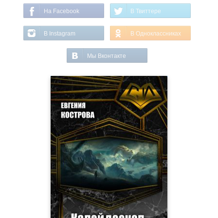
На Facebook
В Твиттере
В Instagram
В Одноклассниках
Мы Вконтакте