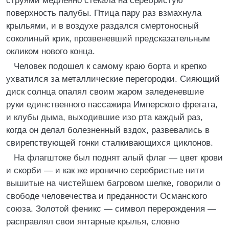
струями медленно стекала на серебристую
поверхность палубы. Птица пару раз взмахнула
крыльями, и в воздухе раздался смертоносный
соколиный крик, прозвеневший предсказательным
окликом нового конца.
Человек подошел к самому краю борта и крепко
ухватился за металлические перегородки. Сияющий
диск солнца опалял своим жаром заледеневшие
руки единственного пассажира Имперского фрегата,
и клубы дыма, выходившие изо рта каждый раз,
когда он делал болезненный вздох, развевались в
свирепствующей гонки сталкивающихся циклонов.
На флагштоке был поднят алый флаг — цвет крови
и скорби — и как же иронично серебристые нити
вышитые на чистейшем багровом шелке, говорили о
свободе человечества и преданности Османского
союза. Золотой феникс — символ перерождения —
расправлял свои янтарные крылья, словно