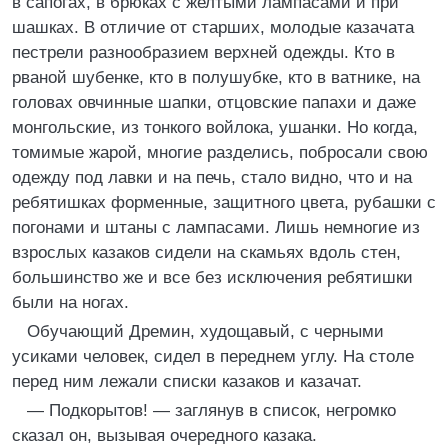
в сапогах, в брюках с желтыми лампасами и при
шашках. В отличие от старших, молодые казачата
пестрели разнообразием верхней одежды. Кто в
рваной шубенке, кто в полушубке, кто в ватнике, на
головах овчинные шапки, отцовские папахи и даже
монгольские, из тонкого войлока, ушанки. Но когда,
томимые жарой, многие разделись, побросали свою
одежду под лавки и на печь, стало видно, что и на
ребятишках форменные, защитного цвета, рубашки с
погонами и штаны с лампасами. Лишь немногие из
взрослых казаков сидели на скамьях вдоль стен,
большинство же и все без исключения ребятишки
были на ногах.
Обучающий Дремин, худощавый, с черными
усиками человек, сидел в переднем углу. На столе
перед ним лежали списки казаков и казачат.
— Подкорытов! — заглянув в список, негромко
сказал он, вызывая очередного казака.