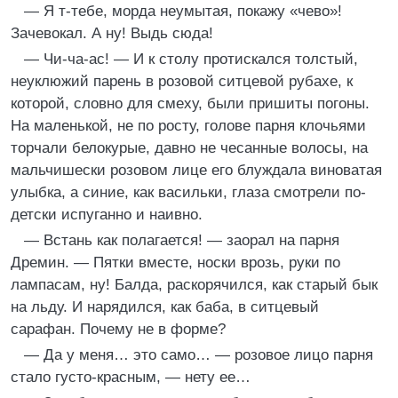
— Я т-тебе, морда неумытая, покажу «чево»!
Зачевокал. А ну! Выдь сюда!
— Чи-ча-ас! — И к столу протискался толстый,
неуклюжий парень в розовой ситцевой рубахе, к
которой, словно для смеху, были пришиты погоны.
На маленькой, не по росту, голове парня клочьями
торчали белокурые, давно не чесанные волосы, на
мальчишески розовом лице его блуждала виноватая
улыбка, а синие, как васильки, глаза смотрели по-
детски испуганно и наивно.
— Встань как полагается! — заорал на парня
Дремин. — Пятки вместе, носки врозь, руки по
лампасам, ну! Балда, раскорячился, как старый бык
на льду. И нарядился, как баба, в ситцевый
сарафан. Почему не в форме?
— Да у меня… это само… — розовое лицо парня
стало густо-красным, — нету ее…