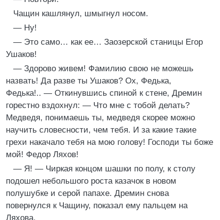
Чащин кашлянул, шмыгнул носом.
— Ну!
— Это само… как ее… Заозерской станицы Егор
Ушаков!
— Здорово живем! Фамилию свою не можешь
назвать! Да разве ты Ушаков? Ох, Федька,
Федька!.. — Откинувшись спиной к стене, Дремин
горестно вздохнул: — Что мне с тобой делать?
Медведя, понимаешь ты, медведя скорее можно
научить словесности, чем тебя. И за какие такие
грехи накачало тебя на мою голову! Господи ты боже
мой! Федор Ляхов!
— Я! — Чиркая концом шашки по полу, к столу
подошел небольшого роста казачок в новом
полушубке и серой папахе. Дремин снова
повернулся к Чащину, показал ему пальцем на
Ляхова.