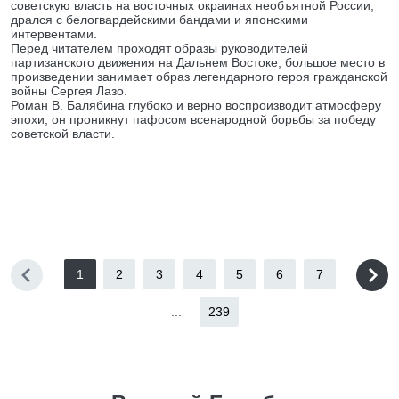
советскую власть на восточных окраинах необъятной России,
дрался с белогвардейскими бандами и японскими
интервентами.
Перед читателем проходят образы руководителей
партизанского движения на Дальнем Востоке, большое место в
произведении занимает образ легендарного героя гражданской
войны Сергея Лазо.
Роман В. Балябина глубоко и верно воспроизводит атмосферу
эпохи, он проникнут пафосом всенародной борьбы за победу
советской власти.
1
2
3
4
5
6
7
...
239