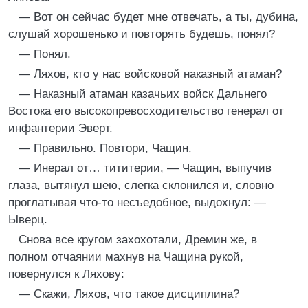
— Вот он сейчас будет мне отвечать, а ты, дубина,
слушай хорошенько и повторять будешь, понял?
— Понял.
— Ляхов, кто у нас войсковой наказный атаман?
— Наказный атаман казачьих войск Дальнего
Востока его высокопревосходительство генерал от
инфантерии Эверт.
— Правильно. Повтори, Чащин.
— Инерал от… тититерии, — Чащин, выпучив
глаза, вытянул шею, слегка склонился и, словно
проглатывая что-то несъедобное, выдохнул: —
Ыверц.
Снова все кругом захохотали, Дремин же, в
полном отчаянии махнув на Чащина рукой,
повернулся к Ляхову:
— Скажи, Ляхов, что такое дисциплина?