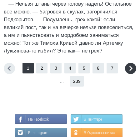
— Нельзя штаны через голову надеть! Остальное
все можно, — багровея в скулах, загорячился
Подкорытов. — Подумаешь, грех какой: если
великий пост, так и на вечерке нельзя повеселиться,
а им и пьянствовать и мордобоем заниматься
можно! Тот же Тимоха Кривой давно ли Артемку
Лукьянова-то избил? Это как— не грех?
1
2
3
4
5
6
7
...
239
На Facebook
В Твиттере
В Instagram
В Одноклассниках