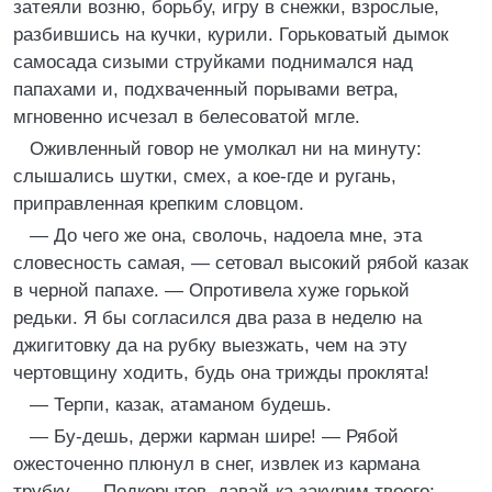
затеяли возню, борьбу, игру в снежки, взрослые,
разбившись на кучки, курили. Горьковатый дымок
самосада сизыми струйками поднимался над
папахами и, подхваченный порывами ветра,
мгновенно исчезал в белесоватой мгле.
Оживленный говор не умолкал ни на минуту:
слышались шутки, смех, а кое-где и ругань,
приправленная крепким словцом.
— До чего же она, сволочь, надоела мне, эта
словесность самая, — сетовал высокий рябой казак
в черной папахе. — Опротивела хуже горькой
редьки. Я бы согласился два раза в неделю на
джигитовку да на рубку выезжать, чем на эту
чертовщину ходить, будь она трижды проклята!
— Терпи, казак, атаманом будешь.
— Бу-дешь, держи карман шире! — Рябой
ожесточенно плюнул в снег, извлек из кармана
трубку. — Подкорытов, давай-ка закурим твоего;