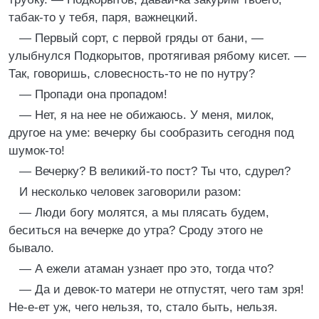
табак-то у тебя, паря, важнецкий.
— Первый сорт, с первой гряды от бани, —
улыбнулся Подкорытов, протягивая рябому кисет. —
Так, говоришь, словесность-то не по нутру?
— Пропади она пропадом!
— Нет, я на нее не обижаюсь. У меня, милок,
другое на уме: вечерку бы сообразить сегодня под
шумок-то!
— Вечерку? В великий-то пост? Ты что, сдурел?
И несколько человек заговорили разом:
— Люди богу молятся, а мы плясать будем,
беситься на вечерке до утра? Сроду этого не
бывало.
— А ежели атаман узнает про это, тогда что?
— Да и девок-то матери не отпустят, чего там зря!
Не-е-ет уж, чего нельзя, то, стало быть, нельзя.