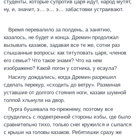
студенты, которые супротив царя идут, народ мутят,
ну, и, значит, э… э… э… забастовки устраивают.
Время перевалило за полдень, а занятию,
казалось, не будет и конца. Дремин продолжал
вызывать казаков, задавая все те же, сотни раз
слышанные вопросы: как титуловать царя, членов
его семьи? Что такое знамя? Что на нем
изображено? Какой погон у сотника, у есаула?
Насилу дождались, когда Дремин разрешил
сделать перекур, «сходить до ветру». Разминая
уставшие от долгого стояния ноги, казаки шумной
толпой хлынули на двор.
Пурга бушевала по-прежнему, поэтому все
сгрудились с подветренной стороны избы, где было
сравнительно тихо, только снег кружился и сыпался
с крыши на головы казаков. Ребятишки сразу же