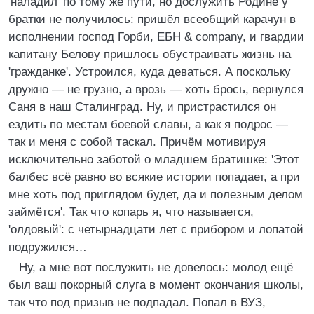
'наладил' по тому же пути, но дослужить Родине у
братки не получилось: пришёл всеобщий карачун в
исполнении господ Горби, ЕБН & company, и гвардии
капитану Белову пришлось обустраивать жизнь на
'гражданке'. Устроился, куда деваться. А поскольку
дружно — не грузно, а врозь — хоть брось, вернулся
Саня в наш Сталинград. Ну, и пристрастился он
ездить по местам боевой славы, а как я подрос —
так и меня с собой таскал. Причём мотивируя
исключительно заботой о младшем братишке: 'Этот
балбес всё равно во всякие истории попадает, а при
мне хоть под приглядом будет, да и полезным делом
займётся'. Так что копарь я, что называется,
'олдовый': с четырнадцати лет с прибором и лопатой
подружился…
Ну, а мне вот послужить не довелось: молод ещё
был ваш покорный слуга в момент окончания школы,
так что под призыв не подпадал. Попал в ВУЗ,