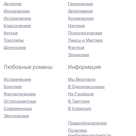
Детектив
Героическая
Иронические
Детективная
Исторические
Космическая
Классические
Научная
Крутые
Психологическая
Триллеры
Ужасы и Мистика
Шпионские
Фэнтези
Эпическая
Любовные романы
Информация
Исторические
Мы Вконтакте
Короткие
В Одноклассниках
Фантастические
На Facebook
Остросюжетные
В Твиттере
Современные
В Instagram
Эротические
Правообладателям
Политика
конфиденциальности