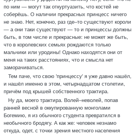
по ним — могут так откуртуазить, что костей не
соберёшь. О наличии прекрасных принцесс ничего
не знаю. Нет, конечно, раз где–то существуют короли
— а они таки существуют — то и принцессы должны
быть, в том числе и прекрасные: не может же быть,
что в королевских семьях рождаются только
мальчики или уродины! Однако находятся они от
меня на таких расстояниях, что и смысла нет
заморачиваться.
Тем паче, что свою 'принцессу' я уже давно нашёл,
и нашёл именно в этом, четырнадцатом столетии,
причём под крышей собственного трактира.
Ну да, моего трактира. Волей–неволей, попав
ранней весной в оккупированную монголами
Богемию, я из обычного студента превратился в
необычного бродягу. А как же: человек незнамо
откуда, одет, с точки зрения местного населения