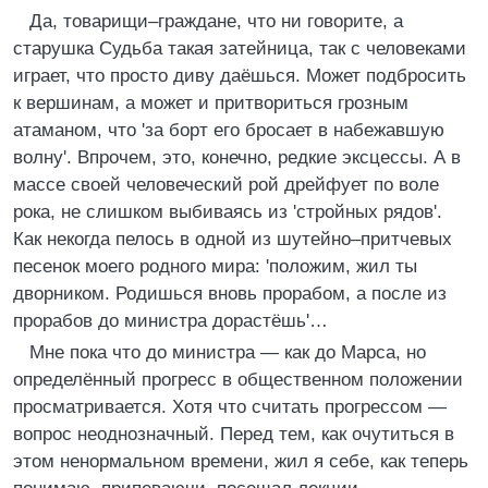
Да, товарищи–граждане, что ни говорите, а
старушка Судьба такая затейница, так с человеками
играет, что просто диву даёшься. Может подбросить
к вершинам, а может и притвориться грозным
атаманом, что 'за борт его бросает в набежавшую
волну'. Впрочем, это, конечно, редкие эксцессы. А в
массе своей человеческий рой дрейфует по воле
рока, не слишком выбиваясь из 'стройных рядов'.
Как некогда пелось в одной из шутейно–притчевых
песенок моего родного мира: 'положим, жил ты
дворником. Родишься вновь прорабом, а после из
прорабов до министра дорастёшь'…
Мне пока что до министра — как до Марса, но
определённый прогресс в общественном положении
просматривается. Хотя что считать прогрессом —
вопрос неоднозначный. Перед тем, как очутиться в
этом ненормальном времени, жил я себе, как теперь