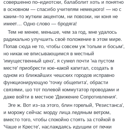
совершенно по–идиотски, балаболит хоть и понятно
в основном — спасибо учителям немецкого! — но с
каким–то жутким акцентом, ни повозки, ни коня не
имеет… Одно слово — бродяга!
Тем не менее, меньше, чем за год, мне удалось
радикально улучшить своё положение в этом мире.
Попав сюда не то, чтобы совсем уж 'голым и босым',
но никак не вписывающимся в местный
'имущественный ценз', я сумел почти 'на пустом
месте' приобрести кое–какой капитал, создать в
одном из ближайших чешских городов исправно
функционирующую 'точку общепита', обрасти
связями, шо тот полевой коммутатор проводами и
даже войти в местное 'Движение Сопротивления'.
Эге ж. Вот из–за этого, блин горелый, 'Резистанса',
и морожу сейчас морду лица ледяным ветром,
вместо того, чтобы спокойно стоять за стойкой в
'Чаше и Кресте', наслаждаясь идущим от печки