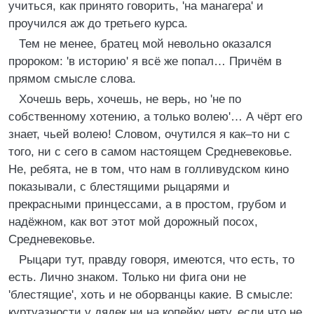
учиться, как принято говорить, 'на манагера' и
проучился аж до третьего курса.
Тем не менее, братец мой невольно оказался
пророком: 'в историю' я всё же попал… Причём в
прямом смысле слова.
Хочешь верь, хочешь, не верь, но 'не по
собственному хотению, а только волею'… А чёрт его
знает, чьей волею! Словом, очутился я как–то ни с
того, ни с сего в самом настоящем Средневековье.
Не, ребята, не в том, что нам в голливудском кино
показывали, с блестящими рыцарями и
прекрасными принцессами, а в простом, грубом и
надёжном, как вот этот мой дорожный посох,
Средневековье.
Рыцари тут, правду говоря, имеются, что есть, то
есть. Лично знаком. Только ни фига они не
'блестящие', хоть и не оборванцы какие. В смысле:
куртуазности у дядек ни на копейку нету, если что не