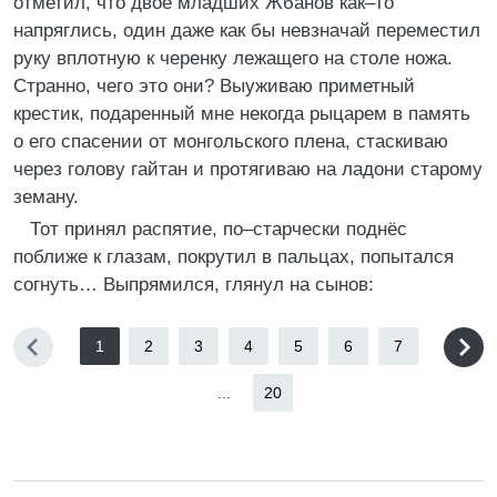
отметил, что двое младших Жбанов как–то
напряглись, один даже как бы невзначай переместил
руку вплотную к черенку лежащего на столе ножа.
Странно, чего это они? Выуживаю приметный
крестик, подаренный мне некогда рыцарем в память
о его спасении от монгольского плена, стаскиваю
через голову гайтан и протягиваю на ладони старому
земану.
Тот принял распятие, по–старчески поднёс
поближе к глазам, покрутил в пальцах, попытался
согнуть… Выпрямился, глянул на сынов:
1
2
3
4
5
6
7
...
20