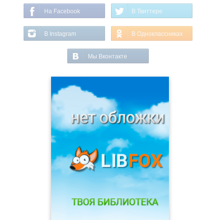
На Facebook
В Твиттере
В Instagram
В Одноклассниках
Мы Вконтакте