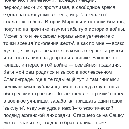
понимаю, припеваючи, посещал лекции,
периодически их прогуливая, в свободное время
ездил на покопушки в степь, ища 'артефакты'
солдатского быта Второй Мировой и останки бойцов,
попутно на практике изучая забытую историю войны.
Может, это и не совсем нормальное увлечение с
точки зрения 'поколения жесть', а как по мне — всяко
лучше, чем тупо 'резаться' в компьютерные игрушки
или сосать пиво на дворовой лавочке. В конце–то
концов, интерес к той войне — семейная традиция:
батя мой сам родился и вырос в послевоенном
Сталинграде, где в те годы ещё тут и там гнилыми
великанскими зубами щерились полуразрушенные
обстрелами строения. После трёх лет 'срочки' пошёл
в военное училище, заработал тридцать один годок
'выслуги', язву желудка и какой–то экзотический
подвид афганской лихорадки. Старшего сына Сашку,
моего, значится, сводного брательника, тоже