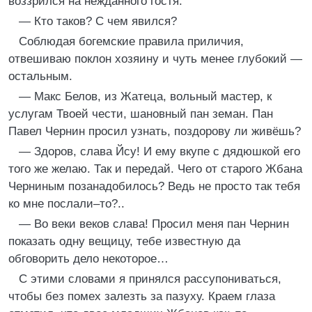
воззрился на нежданного гостя:
— Кто таков? С чем явился?
Соблюдая богемские правила приличия,
отвешиваю поклон хозяину и чуть менее глубокий —
остальным.
— Макс Белов, из Жатеца, вольный мастер, к
услугам Твоей чести, шановный пан земан. Пан
Павел Чернин просил узнать, поздорову ли живёшь?
— Здоров, слава Йсу! И ему вкупе с дядюшкой его
того же желаю. Так и передай. Чего от старого Жбана
Черниным позанадобилось? Ведь не просто так тебя
ко мне послали–то?..
— Во веки веков слава! Просил меня пан Чернин
показать одну вещицу, тебе известную да
обговорить дело некоторое…
С этими словами я принялся рассупониваться,
чтобы без помех залезть за пазуху. Краем глаза