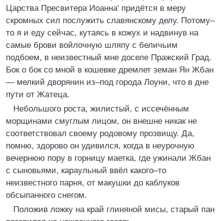
Царства Пресвитера Иоанна' придётся в меру
скромных сил послужить славянскому делу. Потому–
то я и еду сейчас, кутаясь в кожух и надвинув на
самые брови войлочную шляпу с беличьим
подбоем, в неизвестный мне доселе Пражский Град.
Бок о бок со мной в кошевке дремлет земан Ян Жбан
— мелкий дворянин из–под города Лоуни, что в дне
пути от Жатеца.
Небольшого роста, жилистый, с иссечённым
морщинами смуглым лицом, он внешне никак не
соответствовал своему родовому прозвищу. Да,
помню, здорово он удивился, когда в неурочную
вечернюю пору в горницу маетка, где ужинали Жбан
с сыновьями, караульный ввёл какого–то
неизвестного парня, от макушки до каблуков
обсыпанного снегом.
Положив ложку на край глиняной мисы, старый пан