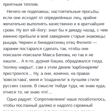
приятным теплом.
Ничего не поделаешь: настоятельные просьбы,
если они исходят от определённых лиц, крайне
желательно выполнять качественно и в кратчайшие
сроки. Ну вот ей–богу: знал бы я декаду назад, с чем
именно прибыли в моё заведение старые знакомцы:
рыцарь Чернин и бенедиктинец отец Филипп —
заранее постарался сделать так, чтобы они
поискали–поискали Макса Белова, но так и не
нашли… А я‑то, дурная башка, обрадовался тогда,
'поляну накрыл', сам к этим двоим 'карбонариям'
пристроился… Ну, а они, конечно, на правах
'комсостава', меня и 'озадачили' в лучшем стиле
русских сказок. В смысле 'пойди туда, не знаю куда,
отнеси то, не знаю что'…
Одно радует: 'Сопротивление' наше позаботилось,
чтобы посланный далеко и надолго скромный