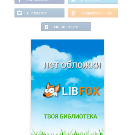
В Instagram
В Одноклассниках
Мы Вконтакте