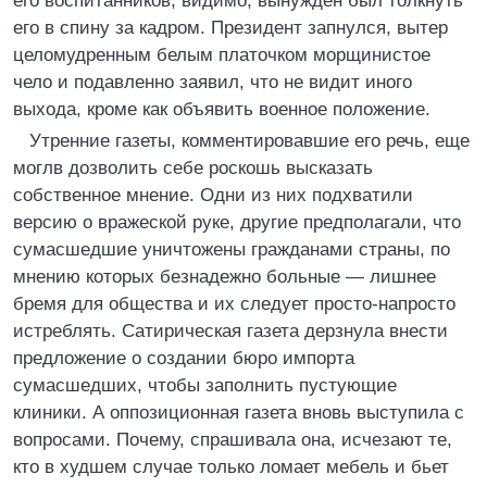
его воспитанников, видимо, вынужден был толкнуть
его в спину за кадром. Президент запнулся, вытер
целомудренным белым платочком морщинистое
чело и подавленно заявил, что не видит иного
выхода, кроме как объявить военное положение.
Утренние газеты, комментировавшие его речь, еще
моглв дозволить себе роскошь высказать
собственное мнение. Одни из них подхватили
версию о вражеской руке, другие предполагали, что
сумасшедшие уничтожены гражданами страны, по
мнению которых безнадежно больные — лишнее
бремя для общества и их следует просто-напросто
истреблять. Сатирическая газета дерзнула внести
предложение о создании бюро импорта
сумасшедших, чтобы заполнить пустующие
клиники. А оппозиционная газета вновь выступила с
вопросами. Почему, спрашивала она, исчезают те,
кто в худшем случае только ломает мебель и бьет