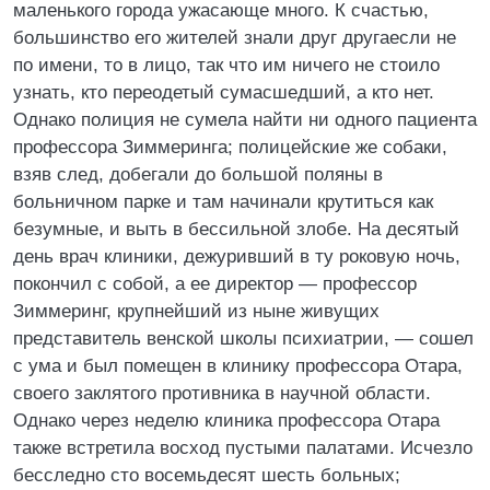
маленького города ужасающе много. К счастью,
большинство его жителей знали друг другаесли не
по имени, то в лицо, так что им ничего не стоило
узнать, кто переодетый сумасшедший, а кто нет.
Однако полиция не сумела найти ни одного пациента
профессора Зиммеринга; полицейские же собаки,
взяв след, добегали до большой поляны в
больничном парке и там начинали крутиться как
безумные, и выть в бессильной злобе. На десятый
день врач клиники, дежуривший в ту роковую ночь,
покончил с собой, а ее директор — профессор
Зиммеринг, крупнейший из ныне живущих
представитель венской школы психиатрии, — сошел
с ума и был помещен в клинику профессора Отара,
своего заклятого противника в научной области.
Однако через неделю клиника профессора Отара
также встретила восход пустыми палатами. Исчезло
бесследно сто восемьдесят шесть больных;