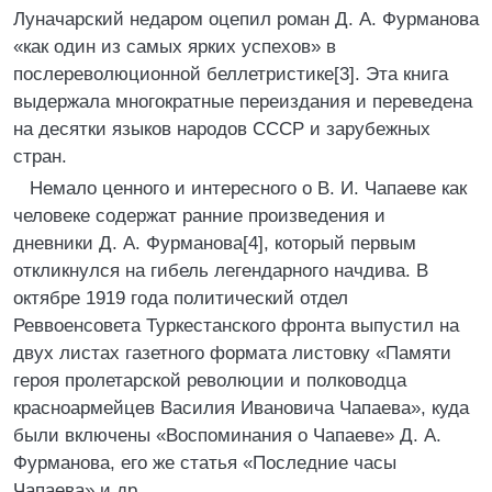
Луначарский недаром оцепил роман Д. А. Фурманова
«как один из самых ярких успехов» в
послереволюционной беллетристике[3]. Эта книга
выдержала многократные переиздания и переведена
на десятки языков народов СССР и зарубежных
стран.
Немало ценного и интересного о В. И. Чапаеве как
человеке содержат ранние произведения и
дневники Д. А. Фурманова[4], который первым
откликнулся на гибель легендарного начдива. В
октябре 1919 года политический отдел
Реввоенсовета Туркестанского фронта выпустил на
двух листах газетного формата листовку «Памяти
героя пролетарской революции и полководца
красноармейцев Василия Ивановича Чапаева», куда
были включены «Воспоминания о Чапаеве» Д. А.
Фурманова, его же статья «Последние часы
Чапаева» и др.