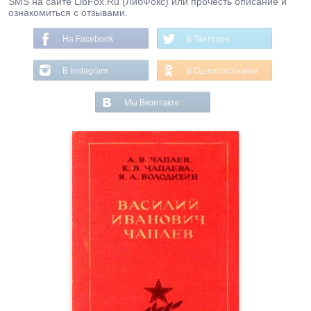
SMS на сайте LibFox.Ru (ЛибФокс) или прочесть описание и
ознакомиться с отзывами.
На Facebook
В Твиттере
В Instagram
В Одноклассниках
Мы Вконтакте