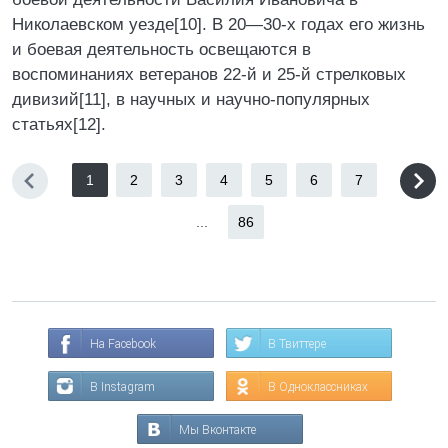
Николаевском уезде[10]. В 20—30-х годах его жизнь
и боевая деятельность освещаются в
воспоминаниях ветеранов 22-й и 25-й стрелковых
дивизий[11], в научных и научно-популярных
статьях[12].
1
2
3
4
5
6
7
...
86
На Facebook
В Твиттере
В Instagram
В Одноклассниках
Мы Вконтакте