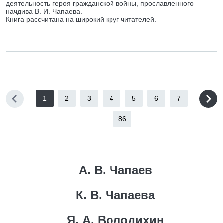
деятельность героя гражданской войны, прославленного
начдива В. И. Чапаева.
Книга рассчитана на широкий круг читателей.
1
2
3
4
5
6
7
...
86
А. В. Чапаев
К. В. Чапаева
Я. А. Володихин