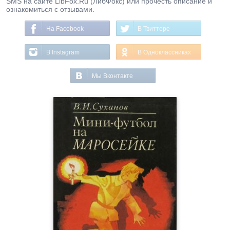
SMS на сайте LibFox.Ru (ЛибФокс) или прочесть описание и
ознакомиться с отзывами.
На Facebook
В Твиттере
В Instagram
В Одноклассниках
Мы Вконтакте