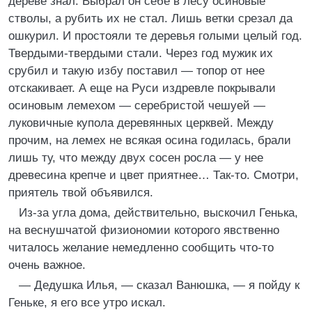
дереве знал. Выбрал он себе в лесу осиновые
стволы, а рубить их не стал. Лишь ветки срезал да
ошкурил. И простояли те деревья голыми целый год.
Твердыми-твердыми стали. Через год мужик их
срубил и такую избу поставил — топор от нее
отскакивает. А еще на Руси издревле покрывали
осиновым лемехом — серебристой чешуей —
луковичные купола деревянных церквей. Между
прочим, на лемех не всякая осина годилась, брали
лишь ту, что между двух сосен росла — у нее
древесина крепче и цвет приятнее… Так-то. Смотри,
приятель твой объявился.
Из-за угла дома, действительно, выскочил Генька,
на веснушчатой физиономии которого явственно
читалось желание немедленно сообщить что-то
очень важное.
— Дедушка Илья, — сказал Ванюшка, — я пойду к
Геньке, я его все утро искал.