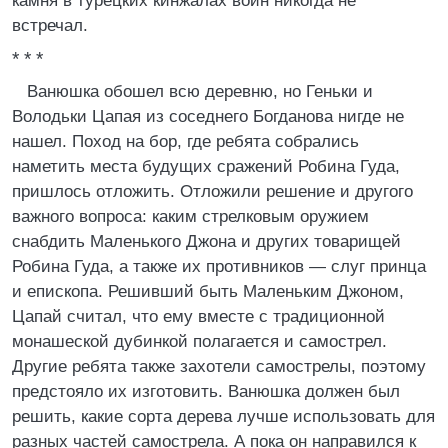
камня в турецких кинжалах воин никогда не
встречал.
* * *
Ванюшка обошел всю деревню, но Геньки и
Володьки Цапая из соседнего Богданова нигде не
нашел. Поход на бор, где ребята собрались
наметить места будущих сражений Робина Гуда,
пришлось отложить. Отложили решение и другого
важного вопроса: каким стрелковым оружием
снабдить Маленького Джона и других товарищей
Робина Гуда, а также их противников — слуг принца
и епископа. Решивший быть Маленьким Джоном,
Цапай считал, что ему вместе с традиционной
монашеской дубинкой полагается и самострел.
Другие ребята также захотели самострелы, поэтому
предстояло их изготовить. Ванюшка должен был
решить, какие сорта дерева лучше использовать для
разных частей самострела. А пока он направился к