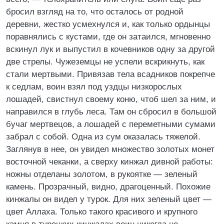
бросил взгляд на то, что осталось от родной
деревни, жестко усмехнулся и, как только ордынцы
поравнялись с кустами, где он затаился, мгновенно
вскинул лук и выпустил в кочевников одну за другой
две стрелы. Чужеземцы не успели вскрикнуть, как
стали мертвыми. Привязав тела всадников покрепче
к седлам, воин взял под уздцы низкорослых
лошадей, свистнул своему коню, чтоб шел за ним, и
направился в глубь леса. Там он сбросил в большой
бучаг мертвецов, а лошадей с переметными сумами
забрал с собой. Одна из сум оказалась тяжелой.
Заглянув в нее, он увидел множество золотых монет
восточной чеканки, а сверху кинжал дивной работы:
ножны отделаны золотом, в рукоятке — зеленый
камень. Прозрачный, видно, драгоценный. Похожие
кинжалы он видел у турок. Для них зеленый цвет —
цвет Аллаха. Только такого красивого и крупного