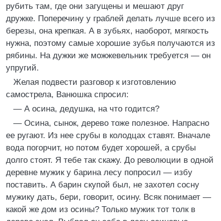
рубить там, где они загущены и мешают друг
дружке. Поперечину у граблей делать лучше всего из
березы, она крепкая. А в зубьях, наоборот, мягкость
нужна, поэтому самые хорошие зубья получаются из
рябины. На дужки же можжевельник требуется — он
упругий.
Желая подвести разговор к изготовлению
самострела, Ванюшка спросил:
— А осина, дедушка, на что годится?
— Осина, сынок, дерево тоже полезное. Напрасно
ее ругают. Из нее срубы в колодцах ставят. Вначале
вода погорчит, но потом будет хорошей, а срубы
долго стоят. Я тебе так скажу. До революции в одной
деревне мужик у барина лесу попросил — избу
поставить. А барин скупой был, не захотел сосну
мужику дать, бери, говорит, осину. Всяк понимает —
какой же дом из осины? Только мужик тот толк в