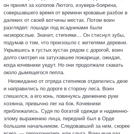
он принял за холопов Лютого, изувера-боярина,
совершавшего время от времени кровавые разбои в
далеких от своей вотчины местах. Потом воин
разглядел: лошади под всадниками были
низкорослые. Значит, степняки… Он стиснул зубы,
подумав о том, что произошло с жителями деревни.
Укрывшись в густых кустах рядом с дорогой, воин
долго смотрел на затухавшее пожарище, ожидая,
когда кочевники уедут. Но они продолжали скакать
около дымящегося пепла.
Неожиданно от отряда степняков отделились двое
и направились по дороге в сторону леса. Воин
спешился, а его конь, повинуясь движению руки
хозяина, привычно лег на бок. Кочевники
приближались. Судя по богатой одежде и надменно-
злому выражению лица, передний был в Орде
большим начальником. Следовавший за ним, скорее
всего, — телохранитель или слуга. Воин еще раз