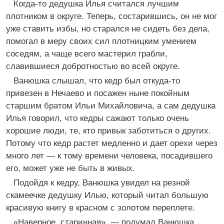
Когда-то дедушка Илья считался лучшим
плотником в округе. Теперь, состарившись, он не мог
уже ставить избы, но старался не сидеть без дела,
помогал в меру своих сил плотницким умением
соседям, а чаще всего мастерил грабли,
славившиеся добротностью во всей округе.
Ванюшка слышал, что кедр был откуда-то
привезен в Нечаево и посажен ныне покойным
старшим братом Ильи Михайловича, а сам дедушка
Илья говорил, что кедры сажают только очень
хорошие люди, те, кто привык заботиться о других.
Потому что кедр растет медленно и дает орехи через
много лет — к тому времени человека, посадившего
его, может уже не быть в живых.
Подойдя к кедру, Ванюшка увидел на резной
скамеечке дедушку Илью, который читал большую
красивую книгу в красном с золотом переплете.
«Наверное, старинная», — подумал Ванюшка.