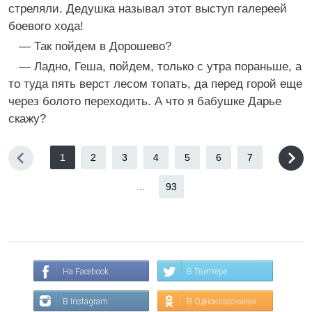
стреляли. Дедушка называл этот выступ галереей
боевого хода!
— Так пойдем в Дорошево?
— Ладно, Геша, пойдем, только с утра пораньше, а
то туда пять верст лесом топать, да перед горой еще
через болото переходить. А что я бабушке Дарье
скажу?
1
2
3
4
5
6
7
...
93
На Facebook
В Твиттере
В Instagram
В Одноклассниках