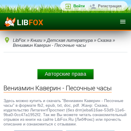
Войти
Регистрация
LibFox
»
Книги
»
Детская литература
»
Сказка
»
Вениамин Каверин - Песочные часы
Авторские права
Вениамин Каверин - Песочные часы
Здесь можно купить и скачать "Вениамин Каверин - Песочные
часы" в формате fb2, epub, txt, doc, pdf. Жанр: Сказка,
издательство ЛитагентПроспект (без drm)eba616ae-53d9-11e6-
9ba0-0cc47a1952f2. Так же Вы можете читать ознакомительный
отрывок из книги на сайте LibFox.Ru (ЛибФокс) или прочесть
описание и ознакомиться с отзывами.