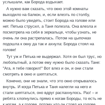
услышали, как Борода вздыхает.
А нужно вам сказать, что окно этой комнаты
выходило на балкон, и, если влезть по столбу,
можно было увидеть, стоит Борода на голове или
нет. Петька струсил, а Таня полезла. Она влезла и
посмотрела на себя в зеркальце, чтобы узнать, не
очень ли она растрепалась. Потом на цыпочках
подошла к окну да так и ахнула: Борода стоял на
голове!
Тут уж и Петька не выдержал. Хотя он был трус, но
любопытный, а потом ему нужно было сказать Тане:
"Ага, я тебе говорил!" Вот влез и он, и они стали
смотреть в окно и шептаться.
Конечно, они не знали, что это окно открывалось
внутрь. И когда Петька и Таня налегли на него и
стали шептаться, оно вдруг распахнулось. Раз! – и
ребята хлопнулись прямо к ногам Бороды, то есть не
к ногам, а к голове, потому что он стоял на голове.