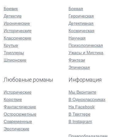
Боевик
Боевая
Детектив
Героическая
Иронические
Детективная
Исторические
Космическая
Классические
Научная
Крутые
Психологическая
Триллеры
Ужасы и Мистика
Шпионские
Фэнтези
Эпическая
Любовные романы
Информация
Исторические
Мы Вконтакте
Короткие
В Одноклассниках
Фантастические
На Facebook
Остросюжетные
В Твиттере
Современные
В Instagram
Эротические
Правообладателям