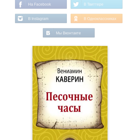
На Facebook
В Твиттере
В Instagram
В Одноклассниках
Мы Вконтакте