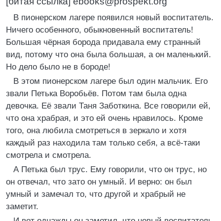
[битая ссылка] ebooks@prospekt.org
В пионерском лагере появился новый воспитатель.
Ничего особенного, обыкновенный воспитатель!
Большая чёрная борода придавала ему странный
вид, потому что она была большая, а он маленький.
Но дело было не в бороде!
В этом пионерском лагере был один мальчик. Его
звали Петька Воробьёв. Потом там была одна
девочка. Её звали Таня Заботкина. Все говорили ей,
что она храбрая, и это ей очень нравилось. Кроме
того, она любила смотреться в зеркало и хотя
каждый раз находила там только себя, а всё-таки
смотрела и смотрела.
А Петька был трус. Ему говорили, что он трус, но
он отвечал, что зато он умный. И верно: он был
умный и замечал то, что другой и храбрый не
заметит.
И вот однажды он заметил, что новый воспитатель