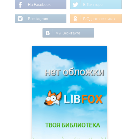
На Facebook
В Твиттере
В Instagram
В Одноклассниках
Мы Вконтакте