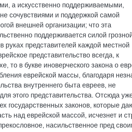
ми, а искусственно поддерживаемыми,
 не сочувствиями и поддержкой самой
огой внешней организации; что эта
ильственно поддерживается силой грозно
 в руках представителей каждой местной
рейское представительство всегда, к
е, то в букве иноверческого закона о евр
обления еврейской массы, благодаря нез
льства внутреннего быта евреев, не
для этого представительства. Отсюда уж
тех государственных законов, которые да
сть над еврейской массой, исчезнет и ст
спрекословное, насильственное пред сво