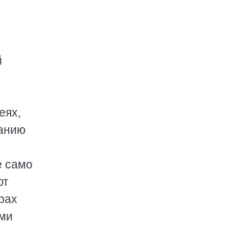
й
еях,
нанию
е само
ют
рах
ими