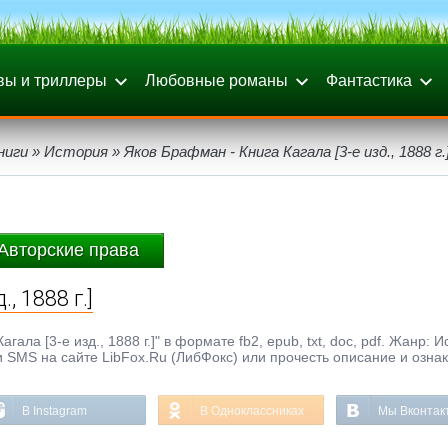
вы и триллеры
Любовные романы
Фантастика
ниги
»
История
» Яков Брафман - Книга Кагала [3-е изд., 1888 г.
Авторские права
, 1888 г.]
ла [3-е изд., 1888 г.]" в формате fb2, epub, txt, doc, pdf. Жанр: И
и SMS на сайте LibFox.Ru (ЛибФокс) или прочесть описание и озна
В Instagram
В Одноклассниках
Мы Вконтак