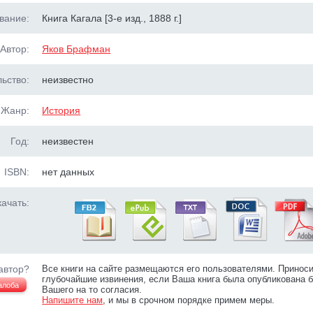
вание:
Книга Кагала [3-е изд., 1888 г.]
Автор:
Яков Брафман
ьство:
неизвестно
Жанр:
История
Год:
неизвестен
ISBN:
нет данных
ачать:
автор?
Все книги на сайте размещаются его пользователями. Принос
глубочайшие извинения, если Ваша книга была опубликована б
алоба
Вашего на то согласия.
Напишите нам
, и мы в срочном порядке примем меры.