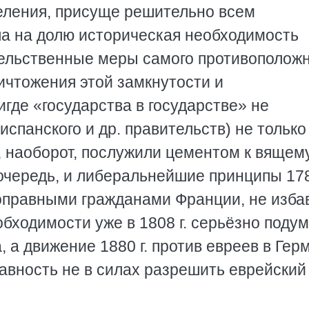
селения, присуще решительно всем
а на долю историческая необходимость
тельственные меры самого противополож
ичтожения этой замкнутости и
игде «государства в государстве» не
спанского и др. правительств) не только
, наоборот, послужили цементом к вящему
чередь, и либеральнейшие принципы 1789
оправными гражданами Франции, не изба
бходимости уже в 1808 г. серьёзно подум
 а движение 1880 г. против евреев в Гер
равность не в силах разрешить еврейский