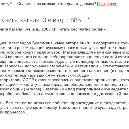
книгу?
Оплатили, но не знаете что делать дальше?
Инструкция
.
нига Кагала [3-е изд., 1888 г.]"
га Кагала [3-е изд., 1888 г.]" читать бесплатно онлайн.
цией Александра Брафмана, сына автора Книги, и содержит не тол
ги, но и рекомендации русскому правительству как действительно
ния, которое носит подзаголовок «Материалы для изучения еврейск
ий вопрос», что само по себе определяет изменение самой сути к
, издании описываются только отдельные нелицеприятные бытовые 
эти зарисовки дополнены историческим материалом и статистическ
ономического положения местного коренного населения (в преде
 как они теперь называются — еврейских общин.
 территории СССР активизировались сионистские организации, кот
изации», «институты исследования общественного мнения» и пр. 
ских общин (кагалов) и взятие ими под контроль всей жизнедеятел
подробно и абсолютно аргументировано показано и доказано в 3-ем
о и Вам станут понятны все события, происходящие в государстве, 
учат свою ясную мотивировку. Вам станет понятно куда ведут стра
тим процессом.