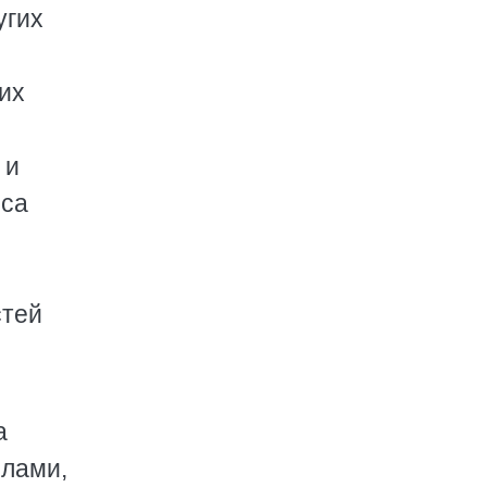
угих
их
 и
оса
стей
а
илами,