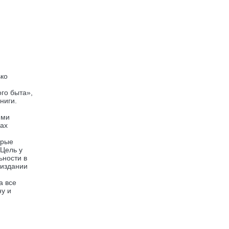
ько
ого быта»,
ниги.
и
ими
лах
орые
Цель у
ьности в
 издании
а все
ну и