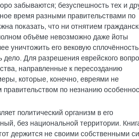
коро забываются; безуспешность тех и др
чное время разными правительствами по
жна показать, что ни отнятием гражданск
 полном объёме невозможно даже йоты
лее уничтожить его вековую сплочённость
ь дело. Для разрешения еврейского вопр
ства, направленные к пересозданию
меры, которые, конечно, евреями не
им правительством по незнанию особенно
ляет политический организм в его
ный, без национальной территории. Книг
этот держится не своими собственными с