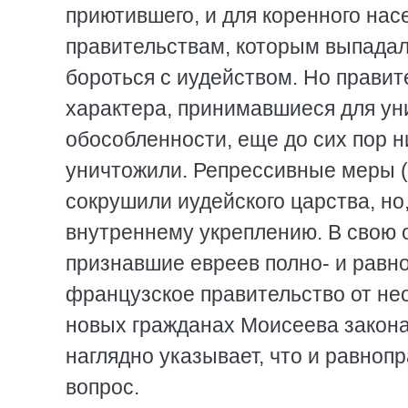
приютившего, и для коренного на
правительствам, которым выпадал
бороться с иудейством. Но прави
характера, принимавшиеся для ун
обособленности, еще до сих пор н
уничтожили. Репрессивные меры (и
сокрушили иудейского царства, но
внутреннему укреплению. В свою о
признавшие евреев полно- и равн
французское правительство от нео
новых гражданах Моисеева закона,
наглядно указывает, что и равноп
вопрос.