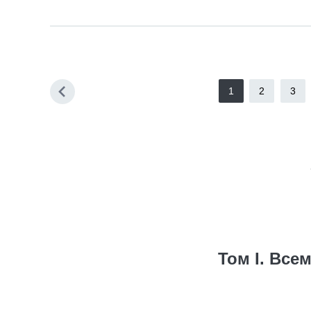
1
2
3
Том I. Вс