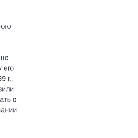
ного
 не
 его
 г.,
вили
ать о
мании