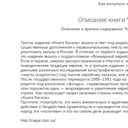
Как получить 
Описание книги "К
Описание и краткое содержание "Кни
Третье издание «Книги Кагала» вышло в свет под редак
существенные дополнения к первоначальному тексту кни
уничтожить кагалы в России. В отличие от первого изда
это издание вышло с подзаголовком «Всемирный еврейск
Если в первом, широко распространенном в Internet-е
поведенческие традиции евреев, то в третьем издании 
данными различных исследований катастрофического эк
«черты оседлости») под гнетом еврейских кагалов, или
После государственного переворота 1985–1991 года на
рядятся под различные «фонды», «правозащитные орган
этих паразитов одна — возрождение и укрепление еврей
стране. Как происходит захват кагалами страны очень 
«Книги Кагала».
Прочтите, пожалуйста, эту книгу внимательно и вдумчив
действия и бездействия правительств и президентов пол
народ эти «политики» и кто на самом деле руководит э
http://cagal.clan.su/