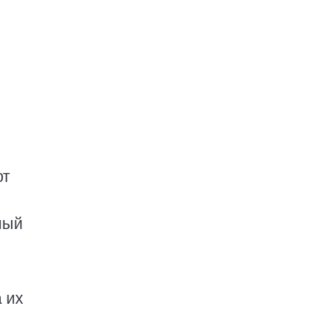
ют
ный
 их