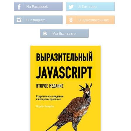
На Facebook
В Твиттере
В Instagram
В Одноклассниках
Мы Вконтакте