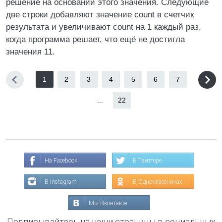
решение на основании этого значения. Следующие
две строки добавляют значение count в счетчик
результата и увеличивают count на 1 каждый раз,
когда программа решает, что ещё не достигла
значения 11.
1
2
3
4
5
6
7
...
22
На Facebook
В Твиттере
В Instagram
В Одноклассниках
Мы Вконтакте
Подписывайтесь на наши страницы в социальных