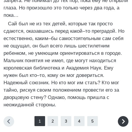
запрета. Не понимал до тех пор, пока ему не открыли
глаза. Но произошло это только через два года, а
пока…
Сай был не из тех детей, которые так просто
сдаются, оказавшись перед какой–то преградой. Но
естественно, каким–бы самостоятельным сам себя
не ощущал, он был всего лишь шестилетним
ребенком, не умеющим ориентироваться в городе.
Мальчик понятия не имел, где могут находиться
королевская библиотека и Академия Наук. Ему
нужен был кто–то, кому он мог довериться.
Надежный союзник. Но кто мог им стать? Кто мог
тайно, рискуя своим положением провести его за
дворцовую стену? Однако, помощь пришла с
неожиданной стороны.
1
2
3
4
5