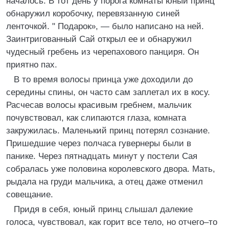
началось. В тот день у порога комнаты юный принц
обнаружил коробочку, перевязанную синей
ленточкой. " Подарок», — было написано на ней.
Заинтригованный Сай открыл ее и обнаружил
чудесный гребень из черепахового панциря. Он
приятно пах.
В то время волосы принца уже доходили до
середины спины, он часто сам заплетал их в косу.
Расчесав волосы красивым гребнем, мальчик
почувствовал, как слипаются глаза, комната
закружилась. Маленький принц потерял сознание.
Пришедшие через полчаса гувернеры были в
панике. Через пятнадцать минут у постели Сая
собралась уже половина королевского двора. Мать,
рыдала на груди мальчика, а отец даже отменил
совещание.
Придя в себя, юный принц слышал далекие
голоса, чувствовал, как горит все тело, но отчего–то