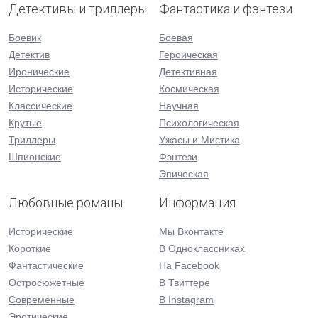
Детективы и триллеры
Фантастика и фэнтези
Боевик
Боевая
Детектив
Героическая
Иронические
Детективная
Исторические
Космическая
Классические
Научная
Крутые
Психологическая
Триллеры
Ужасы и Мистика
Шпионские
Фэнтези
Эпическая
Любовные романы
Информация
Исторические
Мы Вконтакте
Короткие
В Одноклассниках
Фантастические
На Facebook
Остросюжетные
В Твиттере
Современные
В Instagram
Эротические