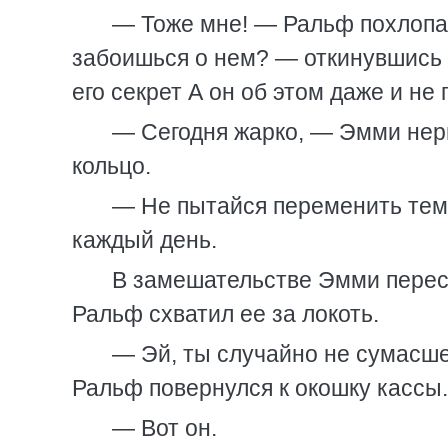
— Тоже мне! — Ральф похлопал 
забоишься о нем? — откинувшись в
его секрет А он об этом даже и не 
— Сегодня жарко, — Эмми нерв
кольцо.
— Не пытайся переменить тему
каждый день.
В замешательстве Эмми пересту
Ральф схватил ее за локоть.
— Эй, ты случайно не сумасше
Ральф повернулся к окошку кассы.
— Вот он.