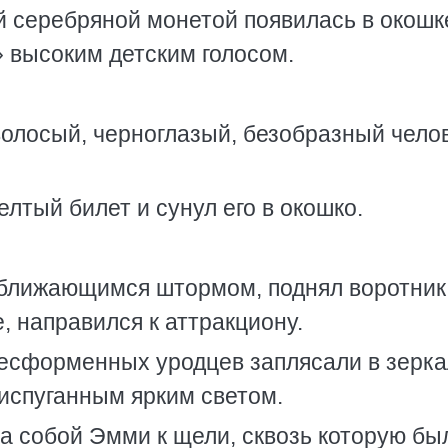
й серебряной монетой появилась в окошк
 высоким детским голосом.
волосый, черноглазый, безобразный челов
лтый билет и сунул его в окошко.
риближающимся штормом, поднял воротник
, направился к аттракциону.
есформенных уродцев заплясали в зерка
испуганным ярким светом.
 собой Эмми к щели, сквозь которую бы