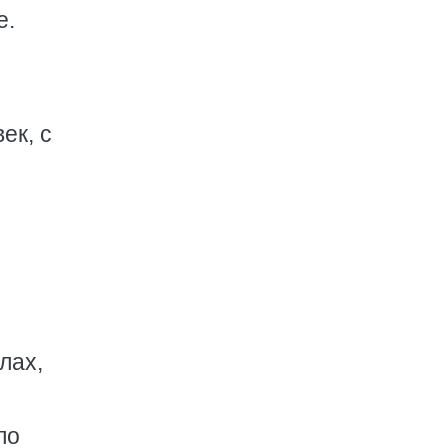
е.
ек, с
лах,
ло