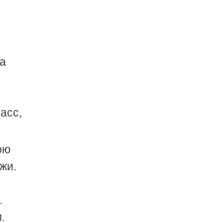
да
асс,
ою
жи.
.
.