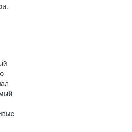
ри.
ый
ло
лал
имый
ливые