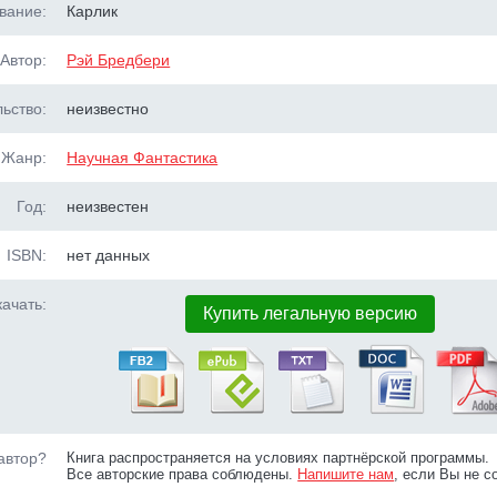
вание:
Карлик
Автор:
Рэй Бредбери
ьство:
неизвестно
Жанр:
Научная Фантастика
Год:
неизвестен
ISBN:
нет данных
ачать:
Купить легальную версию
автор?
Книга распространяется на условиях партнёрской программы.
Все авторские права соблюдены.
Напишите нам
, если Вы не с