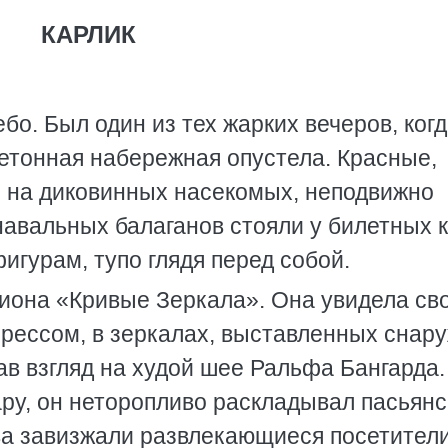
КАРЛИК
бо. Был один из тех жарких вечеров, ког
етонная набережная опустела. Красные,
 на диковинных насекомых, неподвижно
авальных балаганов стояли у билетных к
гурам, тупо глядя перед собой.
циона «Кривые Зеркала». Она увидела св
рессом, в зеркалах, выставленных снару
в взгляд на худой шее Ральфа Бангарда.
ру, он неторопливо раскладывал пасьянс
ва завизжали развлекающиеся посетители