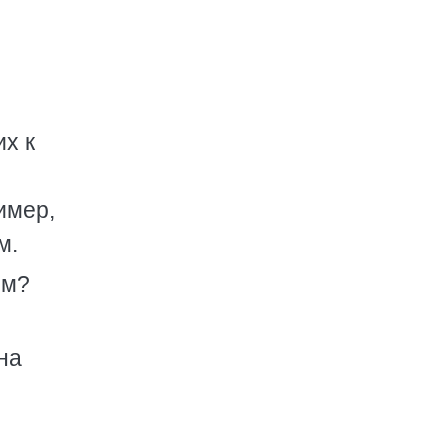
их к
имер,
м.
ом?
на