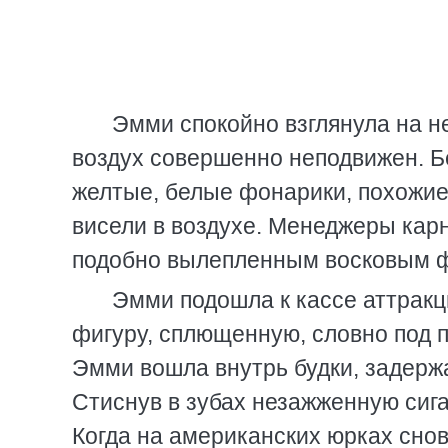
Эмми спокойно взглянула на не
воздух совершенно неподвижен. Б
желтые, белые фонарики, похожие
висели в воздухе. Менеджеры карн
подобно вылепленным восковым фи
Эмми подошла к кассе аттрак
фигуру, сплющенную, словно под п
Эмми вошла внутрь будки, задержа
Стиснув в зубах незажженную сига
Когда на американских юрках сно