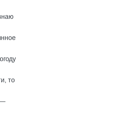
 знаю
янное
огоду
и, то
 —