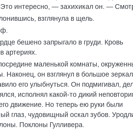
Это интересно, — захихикал он. — Смот
лонившись, взглянула в щель.
ьф.
рдце бешено запрыгало в груди. Кровь
в артериях.
 посредине маленькой комнаты, окруженн
ы. Наконец, он взглянул в большое зерка
тавило его улыбнуться. Он подмигивал, де
ялся, исполнял какой-то дикий неповтор
его движение. Но теперь ею руки были
ный глаз, чудовищный оскал зубов. Урод
клоны. Поклоны Гулливера.