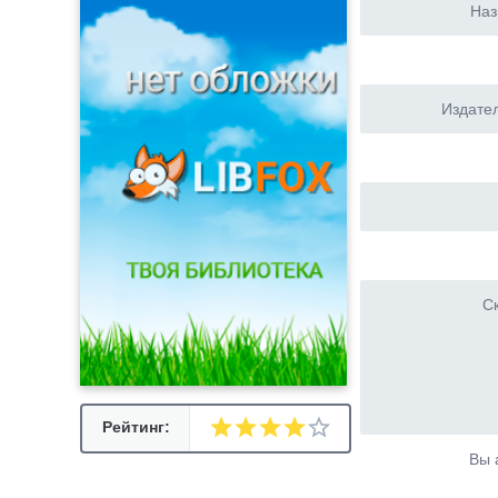
Наз
Издател
Ск
Рейтинг:
Вы 