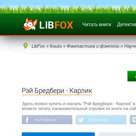
Читать книги
Детекти
LibFox
»
Книги
»
Фантастика и фэнтези
»
Науч
Рэй Бредбери - Карлик
Здесь можно купить и скачать "Рэй Бредбери - Карлик" в 
можете читать ознакомительный отрывок из книги на сай
На Facebook
В Твиттере