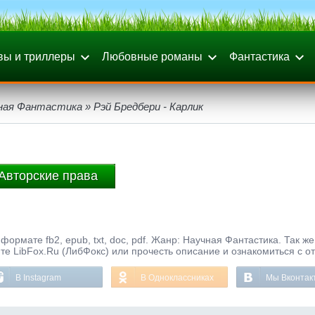
вы и триллеры
Любовные романы
Фантастика
ная Фантастика
» Рэй Бредбери - Карлик
Авторские права
формате fb2, epub, txt, doc, pdf. Жанр: Научная Фантастика. Так ж
те LibFox.Ru (ЛибФокс) или прочесть описание и ознакомиться с о
В Instagram
В Одноклассниках
Мы Вконтак