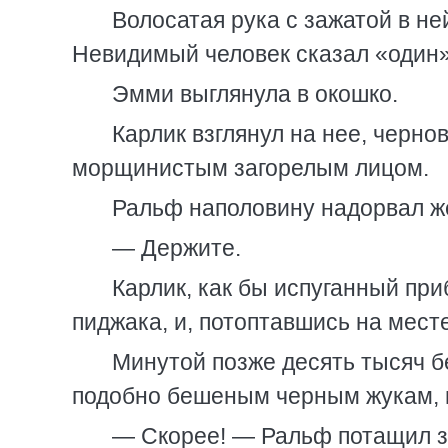
Волосатая рука с зажатой в не
Невидимый человек сказал «один»
Эмми выглянула в окошко.
Карлик взглянул на нее, черно
морщинистым загорелым лицом.
Ральф наполовину надорвал же
— Держите.
Карлик, как бы испуганный п
пиджака, и, потоптавшись на месте
Минутой позже десять тысяч б
подобно бешеным черным жукам, 
— Скорее! — Ральф потащил за