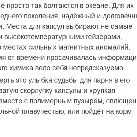
е просто так болтаются в океане. Для их
еднего поколения, надёжный и долговечн
и. Места для капсул выбирают не самые
и высокотемпературными гейзерами,
 в местах сильных магнитных аномалий.
мя от времени просачивалась информация
го химика вело себя непредсказуемо.
ерть это улыбка судьбы для парня в его
ватую скорлупку капсулы и хрупкая
т вместе с полимерным пузырём, сплюще
ьной плавучестью, или пойдёт на корм