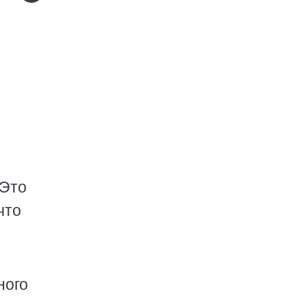
 Это
что
ного