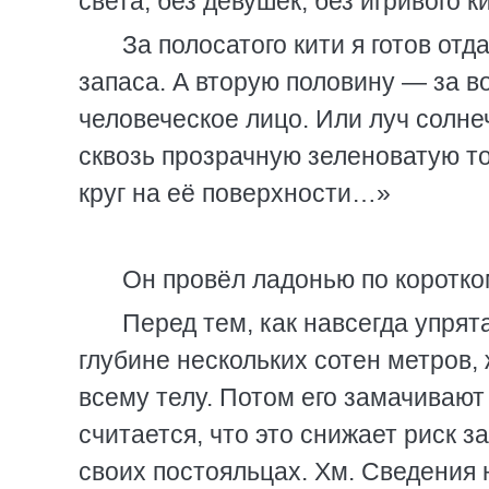
света, без девушек, без игривого к
За полосатого кити я готов от
запаса. А вторую половину — за в
человеческое лицо. Или луч солне
сквозь прозрачную зеленоватую 
круг на её поверхности…»
Он провёл ладонью по коротком
Перед тем, как навсегда упрят
глубине нескольких сотен метров,
всему телу. Потом его замачиваю
считается, что это снижает риск 
своих постояльцах. Хм. Сведения