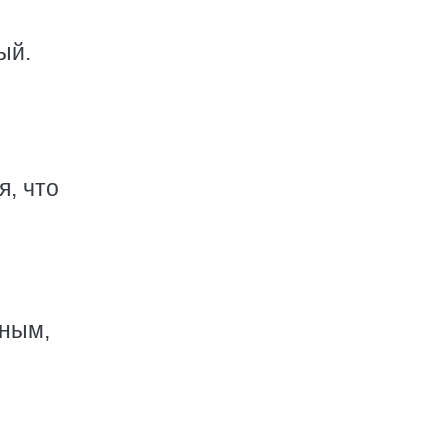
ый.
, что
нным,