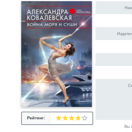
Наз
Издател
Ск
Рейтинг:
Вы 