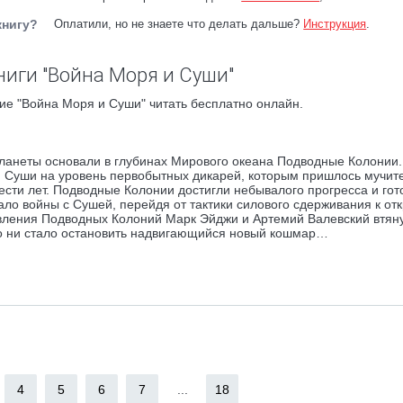
книгу?
Оплатили, но не знаете что делать дальше?
Инструкция
.
ниги "Война Моря и Суши"
ие "Война Моря и Суши" читать бесплатно онлайн.
ланеты основали в глубинах Мирового океана Подводные Колонии
й Суши на уровень первобытных дикарей, которым пришлось мучит
сти лет. Подводные Колонии достигли небывалого прогресса и гот
ало войны с Сушей, перейдя от тактики силового сдерживания к от
вления Подводных Колоний Марк Эйджи и Артемий Валевский втян
то ни стало остановить надвигающийся новый кошмар…
4
5
6
7
...
18