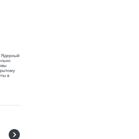
. Ядерный
ельно
овы
крытому
уты в