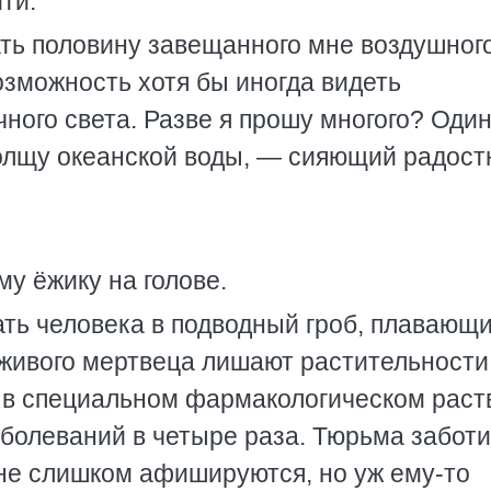
ити.
дать половину завещанного мне воздушног
озможность хотя бы иногда видеть
чного света. Разве я прошу многого? Один
толщу океанской воды, — сияющий радос
у ёжику на голове.
ать человека в подводный гроб, плавающ
 живого мертвеца лишают растительности
т в специальном фармакологическом раст
заболеваний в четыре раза. Тюрьма заботи
 не слишком афишируются, но уж ему-то