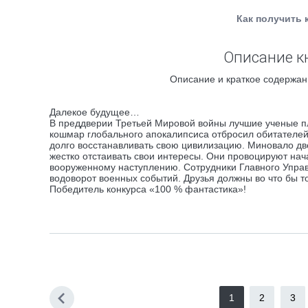
Как получить 
Описание к
Описание и краткое содержан
Далекое будущее…
В преддверии Третьей Мировой войны лучшие ученые п
кошмар глобального апокалипсиса отбросил обитателе
долго восстанавливать свою цивилизацию. Миновало две
жестко отстаивать свои интересы. Они провоцируют нач
вооруженному наступлению. Сотрудники Главного Упра
водоворот военных событий. Друзья должны во что бы 
Победитель конкурса «100 % фантастика»!
1
2
3