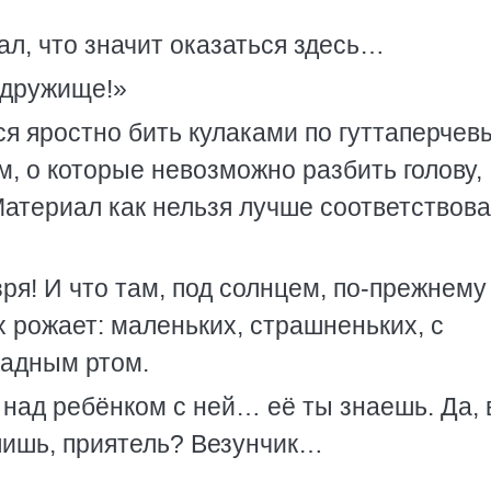
ал, что значит оказаться здесь…
 дружище!»
ся яростно бить кулаками по гуттаперчев
, о которые невозможно разбить голову,
Материал как нельзя лучше соответствов
зря! И что там, под солнцем, по-прежнему 
их рожает: маленьких, страшненьких, с
адным ртом.
над ребёнком с ней… её ты знаешь. Да, 
шишь, приятель? Везунчик…