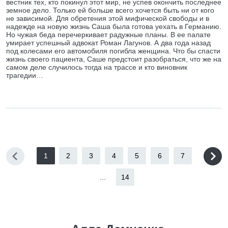
вестник тех, кто покинул этот мир, не успев окончить последнее
земное дело. Только ей больше всего хочется быть ни от кого
не зависимой. Для обретения этой мифической свободы и в
надежде на новую жизнь Саша была готова уехать в Германию.
Но чужая беда перечеркивает радужные планы. В ее палате
умирает успешный адвокат Роман Лагунов. А два года назад
под колесами его автомобиля погибла женщина. Что бы спасти
жизнь своего пациента, Саше предстоит разобраться, что же на
самом деле случилось тогда на трассе и кто виновник
трагедии…
1
2
3
4
5
6
7
...
14