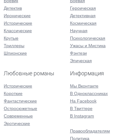
Боевик
Боевая
Детектив
Героическая
Иронические
Детективная
Исторические
Космическая
Классические
Научная
Крутые
Психологическая
Триллеры
Ужасы и Мистика
Шпионские
Фэнтези
Эпическая
Любовные романы
Информация
Исторические
Мы Вконтакте
Короткие
В Одноклассниках
Фантастические
На Facebook
Остросюжетные
В Твиттере
Современные
В Instagram
Эротические
Правообладателям
Политика