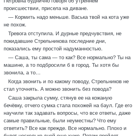
Петровна буднично говоря об утреннем
происшествии, присела на диване.
— Кормить надо меньше. Васька твой на кота уже
не похож.
Тревога отступила. И дурные предчувствия, не
покидавшие Стрельникова последние дни,
показались ему простой надуманностью.
— Саша, ты сама — то как? Все нормально? Ты на
машине, а то подбросили б в город. Ты хотя бы
звонила, а то…
Когда звонить и по какому поводу, Стрельников не
стал уточнять. А можно звонить без повода?
Саша закрыла сумку, стянув ее на кожаную
бечёвку, отчего сумка стала похожей на баул. Где его
научили так задавать вопросы, что все ответы, даже
самые правильные, были неуместны? Что ему
ответить? Все как прежде. Все нормально. Плохо и
будет несколько дней еще хуже. Потом пройдет.