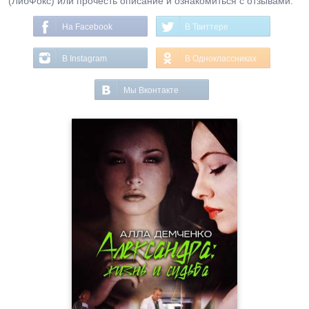
(ЛибФокс) или прочесть описание и ознакомиться с отзывами.
На Facebook
В Твиттере
В Instagram
В Одноклассниках
Мы Вконтакте