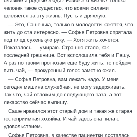
близкие и родные люди? Разве это жизнь? Только
человек такое существо, что всеми силами
цепляется за эту жизнь. Пусть и дряхлую.
— Это, Сашенька, только в молодости кажется, что
жить до ста интересно, — Софья Петровна спрятала
под плед сухенькую руку. — Хотя жить хочется.
Показалось — умираю. Страшно стало, как
последней грешнице. Вот всполошила тебя и Пашу.
А раз по твоим прогнозам еще буду жить, то пойдем
пить чай, — прокуренный голос заметно ожил.
— Софья Петровна, вам лежать надо. У меня
сегодня машина служебная, не могу задерживать.
Так что, чай отложим до следующего раза, а вот
лекарство сейчас выпишу.
Саше нравился этот старый дом и такая же старая
гостеприимная хозяйка. И чай здесь она пила с
удовольствием.
Софья Петровна, в качестве пациентки досталась