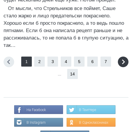
От мысли, что Стрельников все поймет, Саше
стало жарко и лицо предательски покраснело.
Хорошо если б просто покраснело, а то ведь пошло
пятнами. Если б она написала рецепт раньше и не
рассиживалась, то не попала б в глупую ситуацию, а
так…
1
2
3
4
5
6
7
...
14
На Facebook
В Твиттере
В Instagram
В Одноклассниках