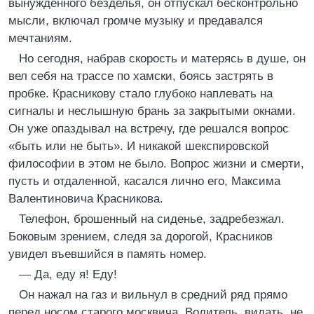
вынужденного безделья, он отпускал бесконтрольно
мысли, включал громче музыку и предавался
мечтаниям.
Но сегодня, набрав скорость и матерясь в душе, он
вел себя на трассе по хамски, боясь застрять в
пробке. Красникову стало глубоко наплевать на
сигналы и неслышную брань за закрытыми окнами.
Он уже опаздывал на встречу, где решался вопрос
«быть или не быть». И никакой шекспировской
философии в этом не было. Вопрос жизни и смерти,
пусть и отдаленной, касался лично его, Максима
Валентиновича Красникова.
Телефон, брошенный на сиденье, задребезжал.
Боковым зрением, следя за дорогой, Красников
увидел въевшийся в память номер.
— Да, еду я! Еду!
Он нажал на газ и вильнул в средний ряд прямо
перед носом старого москвича. Водитель, видать, не