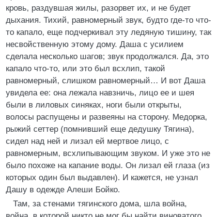
кровь, раздувшая жилы, разорвет их, и не будет
дыхания. Тихий, равномерный звук, будто где-то что-
то капало, еще подчеркивал эту ледяную тишину, так
несвойственную этому дому. Даша с усилием
сделала несколько шагов; звук продолжался. Да, это
капало что-то, или это был всхлип, такой
равномерный, слишком равномерный… И вот Даша
увидела ее: она лежала навзничь, лицо ее и шея
были в лиловых синяках, ноги были открыты,
волосы распущены и развеяны на сторону. Медорка,
рыжий сеттер (помнивший еще дедушку Тягина),
сидел над ней и лизал ей мертвое лицо, с
равномерным, всхлипывающим звуком. И уже это не
было похоже на капание воды. Он лизал ей глаза (из
которых один был выдавлен). И кажется, не узнал
Дашу в одежде Алеши Бойко.
Там, за стенами тягинского дома, шла война,
война, в которой никто не мог бы найти виноватого.