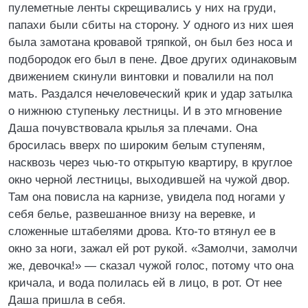
пулеметные ленты скрещивались у них на груди,
папахи были сбиты на сторону. У одного из них шея
была замотана кровавой тряпкой, он был без носа и
подбородок его был в пене. Двое других одинаковым
движением скинули винтовки и повалили на пол
мать. Раздался нечеловеческий крик и удар затылка
о нижнюю ступеньку лестницы. И в это мгновение
Даша почувствовала крылья за плечами. Она
бросилась вверх по широким белым ступеням,
насквозь через чью-то открытую квартиру, в круглое
окно черной лестницы, выходившей на чужой двор.
Там она повисла на карнизе, увидела под ногами у
себя белье, развешанное внизу на веревке, и
сложенные штабелями дрова. Кто-то втянул ее в
окно за ноги, зажал ей рот рукой. «Замолчи, замолчи
же, девочка!» — сказал чужой голос, потому что она
кричала, и вода полилась ей в лицо, в рот. От нее
Даша пришла в себя.