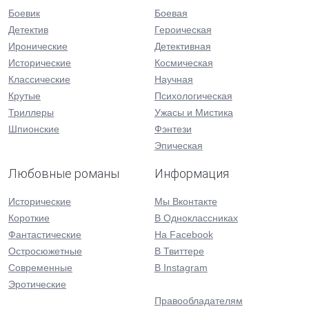
Боевик
Боевая
Детектив
Героическая
Иронические
Детективная
Исторические
Космическая
Классические
Научная
Крутые
Психологическая
Триллеры
Ужасы и Мистика
Шпионские
Фэнтези
Эпическая
Любовные романы
Информация
Исторические
Мы Вконтакте
Короткие
В Одноклассниках
Фантастические
На Facebook
Остросюжетные
В Твиттере
Современные
В Instagram
Эротические
Правообладателям