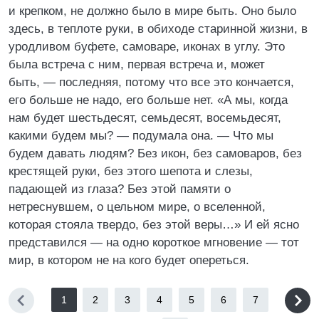
и крепком, не должно было в мире быть. Оно было
здесь, в теплоте руки, в обиходе старинной жизни, в
уродливом буфете, самоваре, иконах в углу. Это
была встреча с ним, первая встреча и, может
быть, — последняя, потому что все это кончается,
его больше не надо, его больше нет. «А мы, когда
нам будет шестьдесят, семьдесят, восемьдесят,
какими будем мы? — подумала она. — Что мы
будем давать людям? Без икон, без самоваров, без
крестящей руки, без этого шепота и слезы,
падающей из глаза? Без этой памяти о
нетреснувшем, о цельном мире, о вселенной,
которая стояла твердо, без этой веры…» И ей ясно
представился — на одно короткое мгновение — тот
мир, в котором не на кого будет опереться.
1
2
3
4
5
6
7