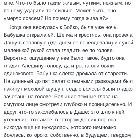
мне. Что-то было таким живым, чутким, нежным, но
по нему ударили так сильно. Может быть, оно
умерло совсем? Но почему тогда жива я?»
Когда она вернулась к Бойко, была уже ночь.
Бабушка открыла ей. Шепча и крестясь, она провела
Дашу в столовую (где днем ее переодевали) и сухой
маленькой рукой стала гладить ее по голове.
Вероятно, ощущение у нее было такое, будто она
гладит Алешину голову, да и роста они были
одинакового. Бабушка слегка дрожала от старости.
На длинный до пят халат с темными разводами был
накинут меховой шушун, седые волосы были гладко
зачесаны на голове. Большие темные глаза на
смуглом лице смотрели глубоко и проницательно. И
вдруг что-то заколебалось в Даше: это шло к ней
утешение, то самое, в котором до сих пор она
никогда еще не нуждалась, которого немножко
боялась, которого, собственно, в будущем, твердом