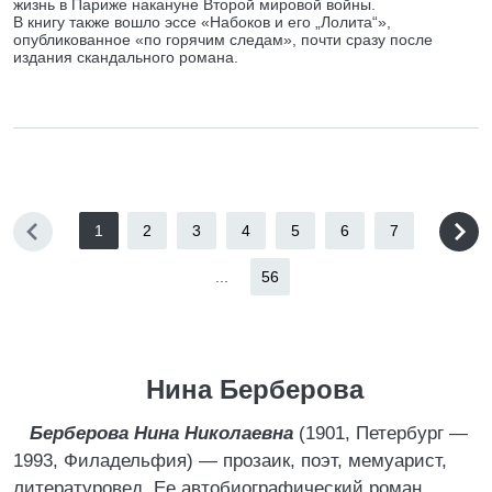
жизнь в Париже накануне Второй мировой войны.
В книгу также вошло эссе «Набоков и его „Лолита“»,
опубликованное «по горячим следам», почти сразу после
издания скандального романа.
1
2
3
4
5
6
7
...
56
Нина Берберова
Берберова Нина Николаевна
(1901, Петербург —
1993, Филадельфия) — прозаик, поэт, мемуарист,
литературовед. Ее автобиографический роман