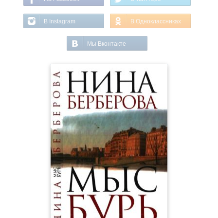
В Instagram
В Одноклассниках
Мы Вконтакте