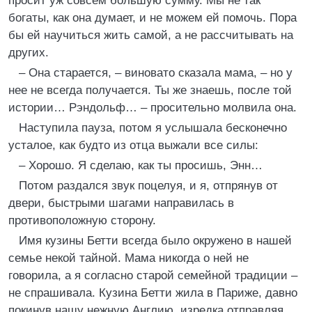
просит уж совсем большую сумму. Мы не так
богаты, как она думает, и не можем ей помочь. Пора
бы ей научиться жить самой, а не рассчитывать на
других.
– Она старается, – виновато сказала мама, – но у
нее не всегда получается. Ты же знаешь, после той
истории… Рэндольф… – просительно молвила она.
Наступила пауза, потом я услышала бесконечно
усталое, как будто из отца выжали все силы:
– Хорошо. Я сделаю, как ты просишь, Энн…
Потом раздался звук поцелуя, и я, отпрянув от
двери, быстрыми шагами направилась в
противоположную сторону.
Имя кузины Бетти всегда было окружено в нашей
семье некой тайной. Мама никогда о ней не
говорила, а я согласно старой семейной традиции –
не спрашивала. Кузина Бетти жила в Париже, давно
покинув нашу нежную Англию, изредка отправляя