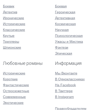
Боевик
Боевая
Детектив
Героическая
Иронические
Детективная
Исторические
Космическая
Классические
Научная
Крутые
Психологическая
Триллеры
Ужасы и Мистика
Шпионские
Фэнтези
Эпическая
Любовные романы
Информация
Исторические
Мы Вконтакте
Короткие
В Одноклассниках
Фантастические
На Facebook
Остросюжетные
В Твиттере
Современные
В Instagram
Эротические
Правообладателям