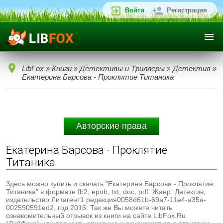
Войти
Регистрация
LibFox
»
Книги
»
Детективы и Триллеры
»
Детектив
»
Екатерина Барсова - Проклятие Титаника
Авторские права
Екатерина Барсова - Проклятие
Титаника
Здесь можно купить и скачать "Екатерина Барсова - Проклятие
Титаника" в формате fb2, epub, txt, doc, pdf. Жанр: Детектив,
издательство Литагент1 редакция0058d61b-69a7-11e4-a35a-
002590591ed2, год 2016. Так же Вы можете читать
ознакомительный отрывок из книги на сайте LibFox.Ru