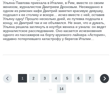
Ульяна Павлова приехала в Италию, в Рим, вместе со своим
женихом, журналистом Дмитрием Дроновым. Неожиданно в
одном из римских кафе Дмитрий заметил красивую девушку,
подошел к ее столику и вскоре… исчез вместе с ней, оставив
Ульяну одну! Прошло несколько дней, их путевка подошла к
концу, но Дмитрий так и не объявился. Не зная, что и думать,
Ульяна решила заглянуть в ноутбук жениха и узнала: он ведет
журналистское расследование. Оно касается исчезновения
одного из пассажиров на борту круизного лайнера «Астория»,
недавно потерпевшего катастрофу у берегов Италии…
1
2
3
4
5
6
7
...
14