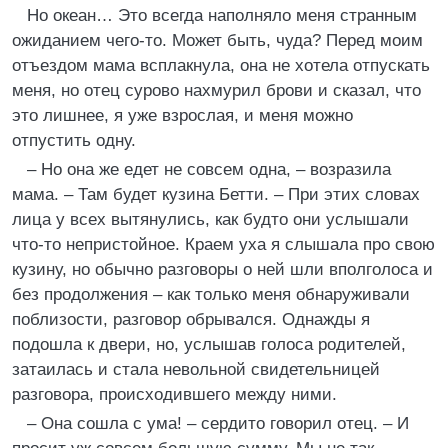
Но океан… Это всегда наполняло меня странным
ожиданием чего-то. Может быть, чуда? Перед моим
отъездом мама всплакнула, она не хотела отпускать
меня, но отец сурово нахмурил брови и сказал, что
это лишнее, я уже взрослая, и меня можно
отпустить одну.
– Но она же едет не совсем одна, – возразила
мама. – Там будет кузина Бетти. – При этих словах
лица у всех вытянулись, как будто они услышали
что-то непристойное. Краем уха я слышала про свою
кузину, но обычно разговоры о ней шли вполголоса и
без продолжения – как только меня обнаруживали
поблизости, разговор обрывался. Однажды я
подошла к двери, но, услышав голоса родителей,
затаилась и стала невольной свидетельницей
разговора, происходившего между ними.
– Она сошла с ума! – сердито говорил отец. – И