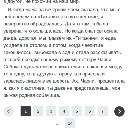
в другой, не похожий на наш мир.
И когда мама за вечерним чаем сказала, что мы с
ней поедем на «Титанике» в путешествие, я
невероятно обрадовалась. Да что там, я была
уверена, что ослышалась. Но когда она повторила:
да-да, дорогая, мы плывем на «Титанике», я едва
усидела за столом, а потом, когда чаепитие
закончилось, выбежала в сад и стала рассказывать
о своей поездке нашему рыжему сеттеру Чарли.
Собака слушала меня внимательно, наклоняя морду
то в одну, то в другую сторону, а я присела и
зарылась лицом в ее шерсть. Ах, Чарли, прошептала
я, как я счастлива, ты даже не представляешь, моя
рыжая родная собачища.
1
2
3
4
5
6
7
...
14