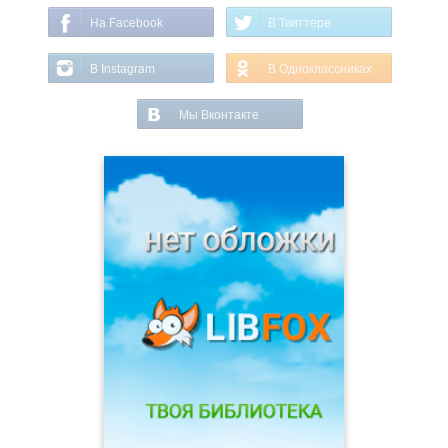
На Facebook
В Твиттере
В Instagram
В Одноклассниках
Мы Вконтакте