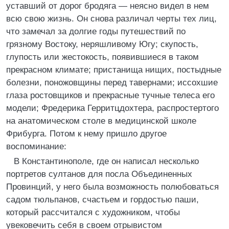
уставший от дорог бродяга — неясно видел в нем
всю свою жизнь. Он снова различал черты тех лиц,
что замечал за долгие годы путешествий по
грязному Востоку, неряшливому Югу; скупость,
глупость или жестокость, появившиеся в таком
прекрасном климате; пристанища нищих, постыдные
болезни, поножовщины перед тавернами; иссохшие
глаза ростовщиков и прекрасные тучные телеса его
модели; Фредерика Герритцдохтера, распростертого
на анатомическом столе в медицинской школе
Фрибурга. Потом к нему пришло другое
воспоминание:
В Константинополе, где он написал несколько
портретов султанов для посла Объединенных
Провинций, у него была возможность полюбоваться
садом тюльпанов, счастьем и гордостью паши,
который рассчитался с художником, чтобы
увековечить себя в своем отрывистом