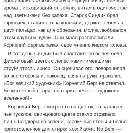
пробивались сквозь жирную черную почву: нежный
аромат, исходивший от земли, витал в одиночестве
над цветниками без запаха. Старик Синдик брал
горшочек, ставил его на колени и, держа стебель в
двух пальцах, как для обрезания, молча любовался
этим хрупким чудом. Они мало разговаривали:
Корнелий Берг выражал свое мнение кивком головы.
В тот день Синдик был счастлив: он вывел бело-
фиолетовый цветок с лепестками, имевшими
струйчатость ириса. Он оценивал его, поворачивал
во все стороны и, наконец, взяв на руки, произнес:
«Бог великий художник!» Корнелий Берг не ответил.
Безмятежный старик повторил: «Бог — художник
вселенной!»
Корнелий Берг смотрел то на цветок, то на канал,
чье тусклое, свинцового цвета стекло отражало
лишь бордюры из зелени, кирпичные стены и белье,
приготовленное для стирки хозяйками. Но Берг —