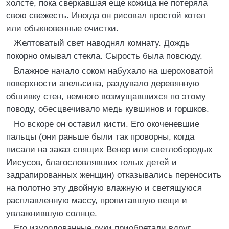
холсте, пока сверкавшая еще кожица не потеряла
свою свежесть. Иногда он рисовал простой котел
или обыкновенные очистки.
Желтоватый свет наводнял комнату. Дождь
покорно омывал стекла. Сырость была повсюду.
Влажное начало соком набухало на шероховатой
поверхности апельсина, раздувало деревянную
обшивку стен, немного возмущавшихся по этому
поводу, обесцвечивало медь кувшинов и горшков.
Но вскоре он оставил кисти. Его окоченевшие
пальцы (они раньше были так проворны, когда
писали на заказ спящих Венер или светлобородых
Иисусов, благословлявших голых детей и
задрапированных женщин) отказывались переносить
на полотно эту двойную влажную и светящуюся
расплавленную массу, пропитавшую вещи и
увлажнившую солнце.
Его изуродованные руки приобретали вдруг