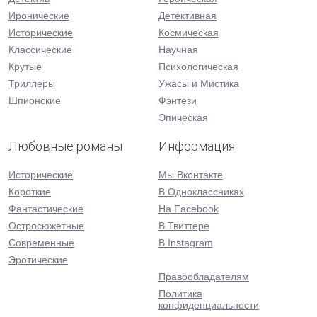
Иронические
Детективная
Исторические
Космическая
Классические
Научная
Крутые
Психологическая
Триллеры
Ужасы и Мистика
Шпионские
Фэнтези
Эпическая
Любовные романы
Информация
Исторические
Мы Вконтакте
Короткие
В Одноклассниках
Фантастические
На Facebook
Остросюжетные
В Твиттере
Современные
В Instagram
Эротические
Правообладателям
Политика
конфиденциальности