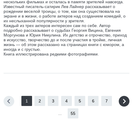
нескольких фильмах и осталась в памяти зрителей навсегда.
Известный писатель-сатирик Лев Лайнер рассказывает о
рождении веселой троицы, о том, как она существовала на
экране и в жизни, о работе актеров над созданием комедий, о
их неслыханной популярности у зрителя.
Каждый из трех актеров интересен сам по себе. Автор
подробно рассказывает о судьбах Георгия Вицина, Евгения
Моргунова и Юрия Никулина. Их детство и отрочество, приход
в искусство, творчество до и после участия в тройке, личная
жизнь — об этом рассказано на страницах книги с юмором, а
иногда и с грустью.
Книга иллюстрирована редкими фотографиями.
1
2
3
4
5
6
7
...
55