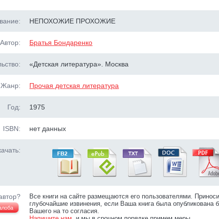
вание:
НЕПОХОЖИЕ ПРОХОЖИЕ
Автор:
Братья Бондаренко
ьство:
«Детская литература». Москва
Жанр:
Прочая детская литература
Год:
1975
ISBN:
нет данных
ачать:
автор?
Все книги на сайте размещаются его пользователями. Принос
глубочайшие извинения, если Ваша книга была опубликована б
алоба
Вашего на то согласия.
Напишите нам
, и мы в срочном порядке примем меры.