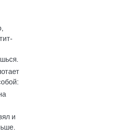
,
тит-
ёшься.
лотает
собой:
на
зял и
льше.