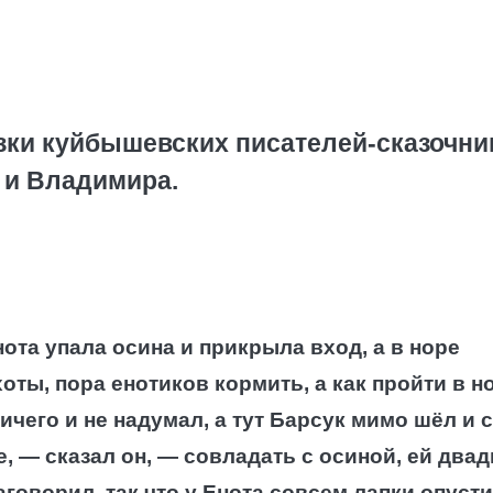
зки куйбышевских писателей-сказочни
 и Владимира.
ота упала осина и прикрыла вход, а в норе
оты, пора енотиков кормить, а как пройти в но
ичего и не надумал, а тут Барсук мимо шёл и 
е, — сказал он, — совладать с осиной, ей два
наговорил, так что у Енота совсем лапки опуст