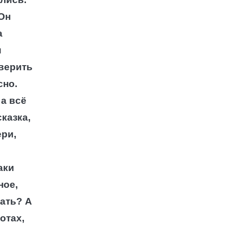
 Он
а
и
оверить
сно.
 а всё
казка,
ери,
аки
ное,
вать? А
отах,