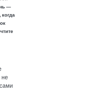
онь —
, когда
зок
очтите
е
 не
 сами