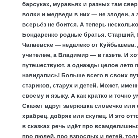
барсуках, муравьях и разных там
свер
волки и медведи в них — не злодеи, а
всерьёз не боится.
А теперь нескольк
Бондаренко родные братья. Старший, 
Чапаевске — недалеко от Куйбышева. 
учителем, а Владимир — в газете. И хо
путешествуют, а однажды целое лето п
навидались! Больше всего в своих пу
стариков, старух и детей. Может, име
своему и языку. А как кратко и точно
Скажет вдруг зверюшка словечко или сд
храбрец, добряк или скупец. И это отт
в сказках речь идёт про всамделишных
про людей, про взрослых и детей, тол