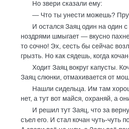
Но звери сказали ему:
— Что ты унести можешь? Прут
И остался Заяц один на один с
ноздрями шмыгает — вкусно пахнет 
то сочно! Эх, сесть бы сейчас воз
грызть. Но как сядешь, когда коч
Ходит Заяц вокруг капусты. Ко
Заяц слюнки, отмахивается от мош
Нашли сидельца. Им там хорош
нет, а тут вот майся, охраняй, а о
И решил тут Заяц, что за верн
съел его. И стал кочан чуть-чуть 