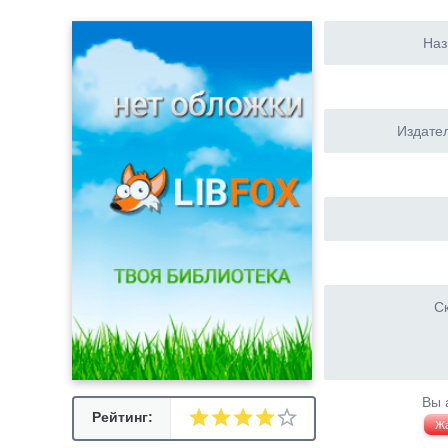
Наз
Издател
Ск
Вы 
Рейтинг:
Ж