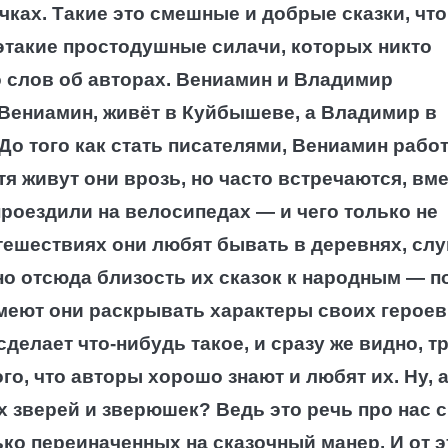
чках. Такие это смешные и добрые сказки, что
 этакие простодушные силачи, которых никто
о слов об авторах. Вениамин и Владимир
Вениамин, живёт в Куйбышеве, а Владимир в
До того как стать писателями, Вениамин рабо
тя живут они врозь, но часто встречаются, вм
роездили на велосипедах — и чего только не
тешествиях они любят бывать в деревнях, сл
нно отсюда близость их сказок к народным — п
 умеют они раскрывать характеры своих героев
елает что-нибудь такое, и сразу же видно, тр
ого, что авторы хорошо знают и любят их. Ну, 
 зверей и зверюшек? Ведь это речь про нас с
ько переиначенных на сказочный манер. И от 