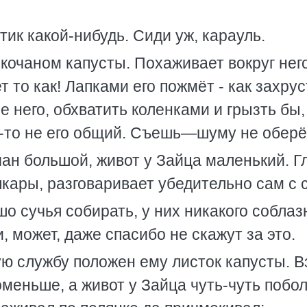
ик какой-нибудь. Сиди уж, карауль.
 кочаном капусты. Похаживает вокруг него
то как! Лапками его пожмёт - как захрус
ле него, обхватить коленками и грызть бы,
ан-то не его общий. Съешь—шуму не обер
чан большой, живот у Зайца маленький. Г
кары, разговаривает убедительно сам с 
о сучья собирать, у них никакого соблаз
ни, может, даже спасибо не скажут за это.
ую службу положен ему листок капусты. В
поменьше, а живот у Зайца чуть-чуть побо