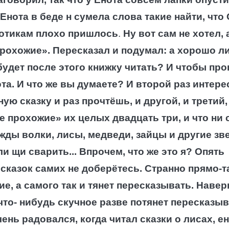
ота в беде н сумела слова такие найти, что
енотикам плохо пришлось
.
Ну вот сам не хотел, 
прохожие». Пересказал и подумал: а хорошо л
будет после этого книжку читать? И чтобы пр
ота. И что же вы думаете? И второй раз интере
ую сказку и раз прочтёшь, и другой, и третий,
е прохожие» их целых двадцать три, и что ни с
жды волки, лисы, медведи, зайцы и другие зв
 щи сварить... Впрочем, что же это я? Опять
 сказок самих не доберётесь. Странно прямо-т
е, а самого так и тянет пересказывать. Навер
 что- нибудь скучное разве потянет пересказы
чень радовался, когда читал сказки о лисах, ен