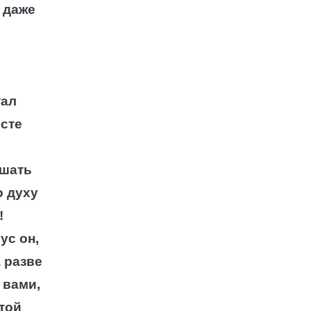
 даже
тал
есте
ушать
о духу
!
ус он,
а разве
 вами,
этой