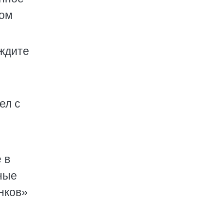
ком
 ждите
ел с
 в
ные
нков»