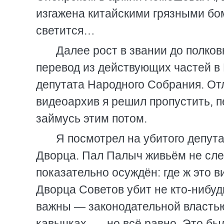
изгажена китайскими грязными бом
светится…
Далее рост в звании до полков
перевод из действующих частей в
депутата Народного Собрания. Отл
видеоархив я решил пропустить, п
займусь этим потом.
Я посмотрел на убитого депут
Дворца. Пал Палыч живьём не слез
показательно осуждён: где ж это в
Дворца Советов убит не кто-нибудь
важны — законодательной власть
кавычках, — но всё равно. Это был