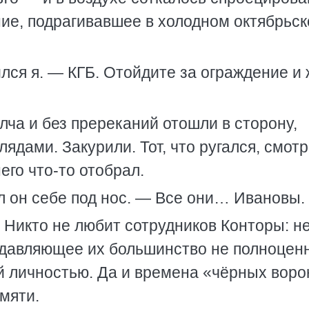
ие, подрагивавшее в холодном октябрьс
ся я. — КГБ. Отойдите за ограждение и
лча и без пререканий отошли в сторону,
ядами. Закурили. Тот, что ругался, смотр
его что-то отобрал.
л он себе под нос. — Все они… Ивановы.
. Никто не любит сотрудников Конторы: не
одавляющее их большинство не полноцен
й личностью. Да и времена «чёрных воро
мяти.