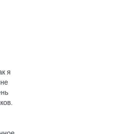
к я
 не
ень
ков.
анное