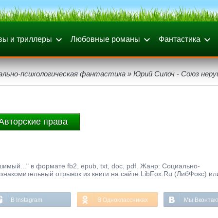
вы и триллеры
Любовные романы
Фантастика
ально-психологическая фантастика
» Юрий Силоч - Союз неру
Авторские права
мый..." в формате fb2, epub, txt, doc, pdf. Жанр: Социально-
знакомительный отрывок из книги на сайте LibFox.Ru (ЛибФокс) ил
В Instagram
В Одноклассниках
Мы Вконтак