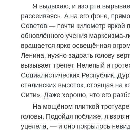
Я выдыхаю, и изо рта вырывае
рассеиваясь. А на его фоне, прям
Советов — почти километр яркой по
обновлённого учения марксизма-ле
вращается ярко освещённая огро
Ленина, нужно задрать голову верт
вызывает трепет. Нелепый и грот
Социалистических Республик. Ду
сталинских высоток, стоящая на к
Сити». Даже хорошо, что его разб
На мощёном плиткой тротуаре 
головы. Подойдя поближе, я взглян
уцелела, — и оно покрылось неви