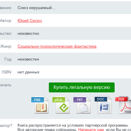
вание:
Союз нерушимый...
Автор:
Юрий Силоч
ьство:
неизвестно
Жанр:
Социально-психологическая фантастика
Год:
неизвестен
ISBN:
нет данных
ачать:
Купить легальную версию
автор?
Книга распространяется на условиях партнёрской программы.
Все авторские права соблюдены.
Напишите нам
, если Вы не с