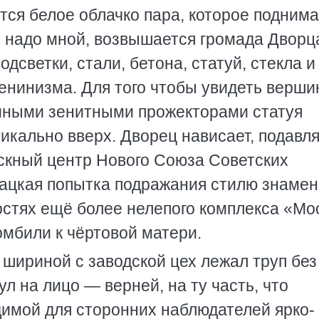
тся белое облачко пара, которое поднима
о надо мной, возвышается громада Дворц
дсветки, стали, бетона, статуй, стекла и
нинизма. Для того чтобы увидеть вершин
мными зенитными прожекторами статуя
икально вверх. Дворец нависает, подавля
ескный центр Нового Союза Советских
рацкая попытка подражания стилю знаме
остях ещё более нелепого комплекса «Мо
омбили к чёртовой матери.
шириной с заводской цех лежал труп без
ул на лицо — верней, на ту часть, что
димой для сторонних наблюдателей ярко-