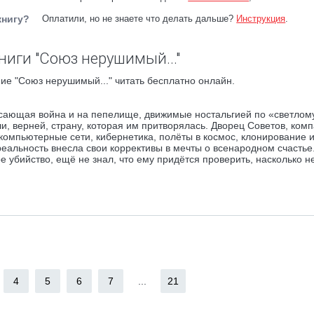
книгу?
Оплатили, но не знаете что делать дальше?
Инструкция
.
ниги "Союз нерушимый..."
ие "Союз нерушимый..." читать бесплатно онлайн.
асающая война и на пепелище, движимые ностальгией по «светлом
 верней, страну, которая им притворялась. Дворец Советов, комп
компьютерные сети, кибернетика, полёты в космос, клонирование и
еальность внесла свои коррективы в мечты о всенародном счастье
е убийство, ещё не знал, что ему придётся проверить, насколько 
4
5
6
7
...
21