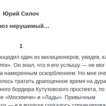
Юрий Силоч
юз нерушимый…
1
цедил один из милиционеров, увидев, ка
ги». Он знал, что я его услышу — не мог
ла намеренным оскорблением. Но мне оч
телось тратить драгоценное время на дура
ного бордюра Кутузовского проспекта, по
кие «Москвичи» и «Лады». Привычным
ьто — и в воздухе соткалось спроециров