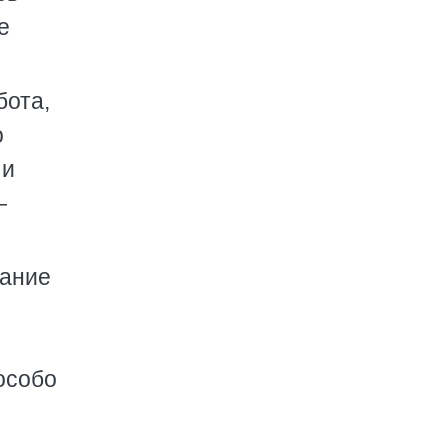
е
бота,
о
 и
—
дание
 особо