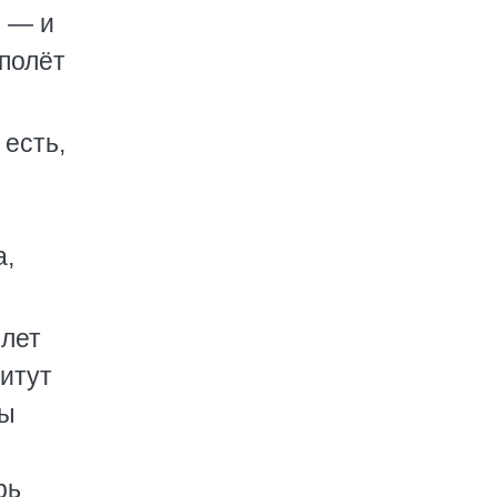
и — и
 полёт
есть,
а,
 лет
итут
сы
рь