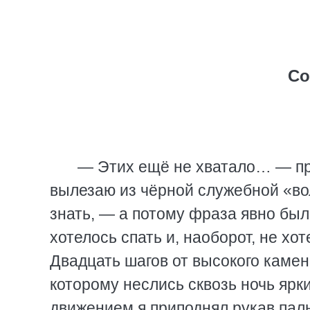
Со
— Этих ещё не хватало… — про
вылезаю из чёрной служебной «вол
знать, — а потому фраза явно бы
хотелось спать и, наоборот, не хо
Двадцать шагов от высокого камен
которому неслись сквозь ночь яр
движением я приподнял рукав пал