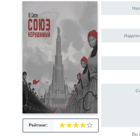
Наз
Издател
Ск
Рейтинг:
Вы 