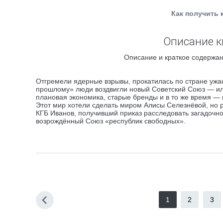
Как получить 
Описание к
Описание и краткое содержан
Отгремели ядерные взрывы, прокатилась по стране уж
прошлому» люди воздвигли новый Советский Союз — или,
плановая экономика, старые бренды и в то же время — 
Этот мир хотели сделать миром Алисы Селезнёвой, но р
КГБ Иванов, получивший приказ расследовать загадочно
возрождённый Союз «республик свободных».
1
2
3