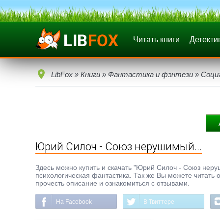
Читать книги
Детекти
LibFox
»
Книги
»
Фантастика и фэнтези
»
Соци
Юрий Силоч - Союз нерушимый...
Здесь можно купить и скачать "Юрий Силоч - Союз неруши
психологическая фантастика. Так же Вы можете читать о
прочесть описание и ознакомиться с отзывами.
На Facebook
В Твиттере