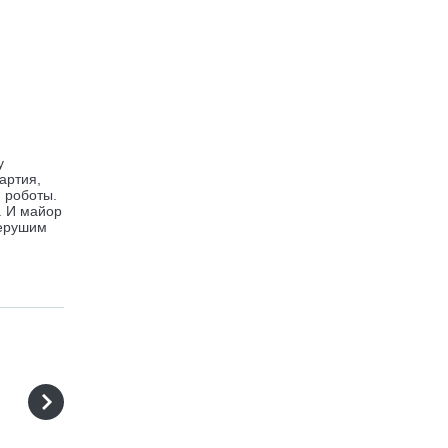
у
артия,
 роботы.
. И майор
нерушим