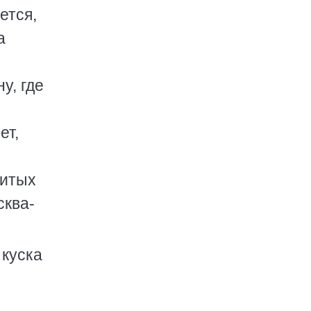
ется,
а
у, где
ет,
нитых
сква-
 куска