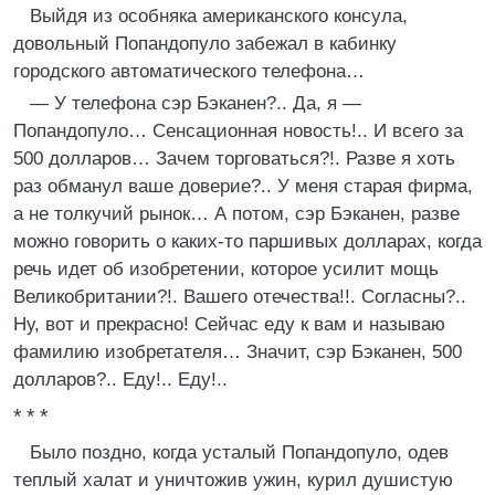
Выйдя из особняка американского консула,
довольный Попандопуло забежал в кабинку
городского автоматического телефона…
— У телефона сэр Бэканен?.. Да, я —
Попандопуло… Сенсационная новость!.. И всего за
500 долларов… Зачем торговаться?!. Разве я хоть
раз обманул ваше доверие?.. У меня старая фирма,
а не толкучий рынок… А потом, сэр Бэканен, разве
можно говорить о каких-то паршивых долларах, когда
речь идет об изобретении, которое усилит мощь
Великобритании?!. Вашего отечества!!. Согласны?..
Ну, вот и прекрасно! Сейчас еду к вам и называю
фамилию изобретателя… Значит, сэр Бэканен, 500
долларов?.. Еду!.. Еду!..
* * *
Было поздно, когда усталый Попандопуло, одев
теплый халат и уничтожив ужин, курил душистую