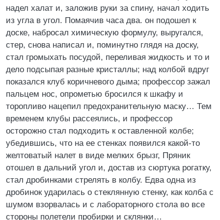
надел халат и, заложив руки за спину, начал ходить
из угла в угол. Помаячив часа два. он подошел к
доске, набросал химическую формулу, выругался,
стер, снова написал и, поминутно глядя на доску,
стал громыхать посудой, переливая жидкость и то и
дело подсыпая разные кристаллы; над колбой вдруг
показался клуб коричневого дыма; профессор зажал
пальцем нос, опрометью бросился к шкафу и
торопливо нацепил предохранительную маску… Тем
временем клубы рассеялись, и профессор
осторожно стал подходить к оставленной колбе;
убедившись, что на ее стенках появился какой-то
желтоватый налет в виде мелких брызг, Пряник
отошел в дальний угол и, достав из сюртука рогатку,
стал дробинками стрелять в колбу. Едва одна из
дробинок ударилась о стеклянную стенку, как колба с
шумом взорвалась и с лабораторного стола во все
стороны полетели пробирки и склянки…