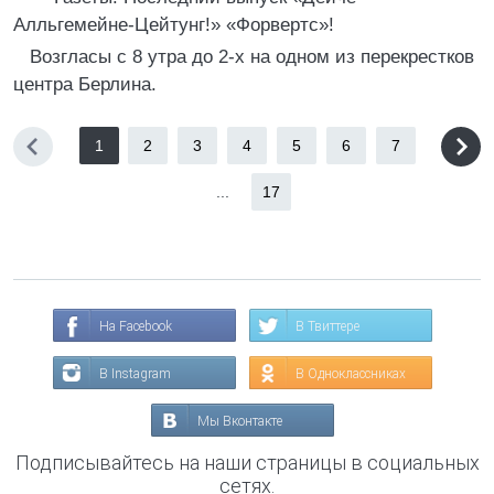
Алльгемейне-Цейтунг!» «Форвертс»!
Возгласы с 8 утра до 2-х на одном из перекрестков
центра Берлина.
1
2
3
4
5
6
7
...
17
На Facebook
В Твиттере
В Instagram
В Одноклассниках
Мы Вконтакте
Подписывайтесь на наши страницы в социальных
сетях.