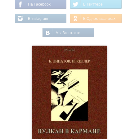
На Facebook
В Твиттере
В Instagram
В Одноклассниках
Мы Вконтакте