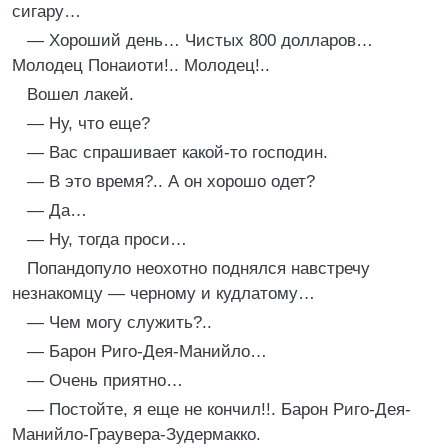
сигару…
— Хороший день… Чистых 800 долларов…
Молодец Понаиоти!.. Молодец!..
Вошел лакей.
— Ну, что еще?
— Вас спрашивает какой-то господин.
— В это время?.. А он хорошо одет?
— Да…
— Ну, тогда проси…
Попандопуло неохотно поднялся навстречу
незнакомцу — черному и кудлатому…
— Чем могу служить?..
— Барон Риго-Дея-Манийло…
— Очень приятно…
— Постойте, я еще не кончил!!. Барон Риго-Дея-
Манийло-Граувера-Зудермакко.