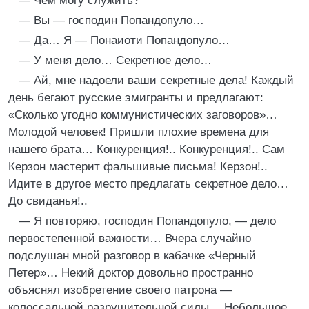
— Чем могу служить?
— Вы — господин Попандопуло…
— Да… Я — Понаиоти Попандопуло…
— У меня дело… Секретное дело…
— Ай, мне надоели ваши секретные дела! Каждый
день бегают русские эмигранты и предлагают:
«Сколько угодно коммунистических заговоров»…
Молодой человек! Пришли плохие времена для
нашего брата… Конкуренция!.. Конкуренция!.. Сам
Керзон мастерит фальшивые письма! Керзон!..
Идите в другое место предлагать секретное дело…
До свиданья!..
— Я повторяю, господин Попандопуло, — дело
первостепенной важности… Вчера случайно
подслушан мной разговор в кабачке «Черный
Петер»… Некий доктор довольно пространно
объяснял изобретение своего патрона —
колоссальной разрушительной силы… Небольшое