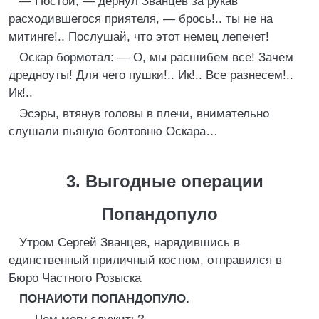
— Постой, — дернул Званцев за рукав
расходившегося приятеля, — брось!.. ты не на
митинге!.. Послушай, что этот немец лепечет!
Оскар бормотал: — О, мы расшибем все! Зачем
дредноуты! Для чего пушки!.. Ик!.. Все разнесем!..
Ик!..
Эсэры, втянув головы в плечи, внимательно
слушали пьяную болтовню Оскара…
3. Выгодные операции
Попандопуло
Утром Сергей Званцев, нарядившись в
единственный приличный костюм, отправился в
Бюро Частного Розыска
ПОНАИОТИ ПОПАНДОПУЛО.