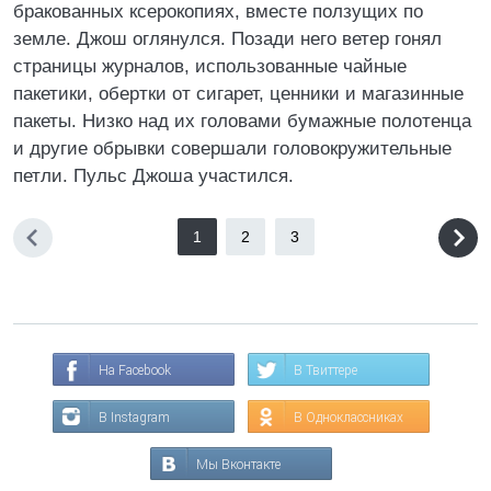
бракованных ксерокопиях, вместе ползущих по
земле. Джош оглянулся. Позади него ветер гонял
страницы журналов, использованные чайные
пакетики, обертки от сигарет, ценники и магазинные
пакеты. Низко над их головами бумажные полотенца
и другие обрывки совершали головокружительные
петли. Пульс Джоша участился.
1
2
3
На Facebook
В Твиттере
В Instagram
В Одноклассниках
Мы Вконтакте