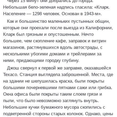
Через 15 минут они добрались до города.
Небольшая бело-зеленая надпись гласила: «Кларк.
Население — 1298 человек. Основан в 1943-м».
Как и большинство маленьких пустынных общин,
которые они проехали после выезда из Калифорнии,
Кларк был грязным и опустошенным. Нечто
большее, чем скопление кафе, заправок и витрин
магазинов, растянувшихся вдоль автострады, с
несколькими убогими домами и трейлерами за
ними, придающими городку глубину.
Джош свернул к первой же заправке, оказавшейся
Texaco. Станция выглядела заброшенной. Места, где
на здании не шелушилась краска, были покрыты
большими почерневшими пятнами сажи или грибка.
Окна офиса были покрыты таким слоем грязи и
пыли, что было невозможно заглянуть внутрь.
Небольшие кучки бумажного мусора скопились с
подветренной стороны старых колонок. Однако, цены