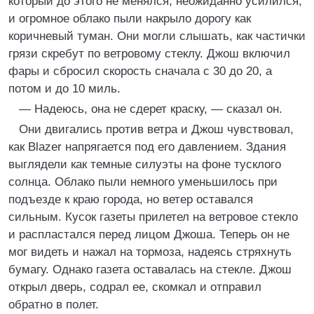
который до этого не менялся, неожиданно усилился,
и огромное облако пыли накрыло дорогу как
коричневый туман. Они могли слышать, как частички
грязи скребут по ветровому стеклу. Джош включил
фары и сбросил скорость сначала с 30 до 20, а
потом и до 10 миль.
— Надеюсь, она не сдерет краску, — сказал он.
Они двигались против ветра и Джош чувствовал,
как Blazer напрягается под его давлением. Здания
выглядели как темные силуэты на фоне тусклого
солнца. Облако пыли немного уменьшилось при
подъезде к краю города, но ветер оставался
сильным. Кусок газеты прилетел на ветровое стекло
и распластался перед лицом Джоша. Теперь он не
мог видеть и нажал на тормоза, надеясь стряхнуть
бумагу. Однако газета оставалась на стекле. Джош
открыл дверь, содрал ее, скомкал и отправил
обратно в полет.