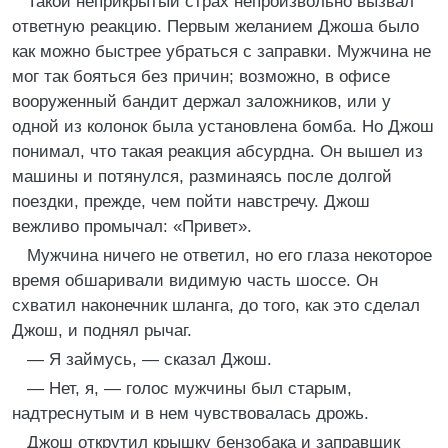
Такой неприкрытый страх непроизвольно вызвал
ответную реакцию. Первым желанием Джоша было
как можно быстрее убраться с заправки. Мужчина не
мог так бояться без причин; возможно, в офисе
вооруженный бандит держал заложников, или у
одной из колонок была установлена бомба. Но Джош
понимал, что такая реакция абсурдна. Он вышел из
машины и потянулся, разминаясь после долгой
поездки, прежде, чем пойти навстречу. Джош
вежливо промычал: «Привет».
Мужчина ничего не ответил, но его глаза некоторое
время обшаривали видимую часть шоссе. Он
схватил наконечник шланга, до того, как это сделал
Джош, и поднял рычаг.
— Я займусь, — сказал Джош.
— Нет, я, — голос мужчины был старым,
надтреснутым и в нем чувствовалась дрожь.
Джош открутил крышку бензобака и заправщик