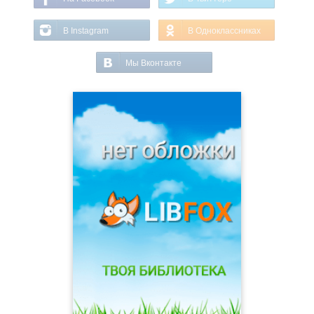
В Instagram
В Одноклассниках
Мы Вконтакте