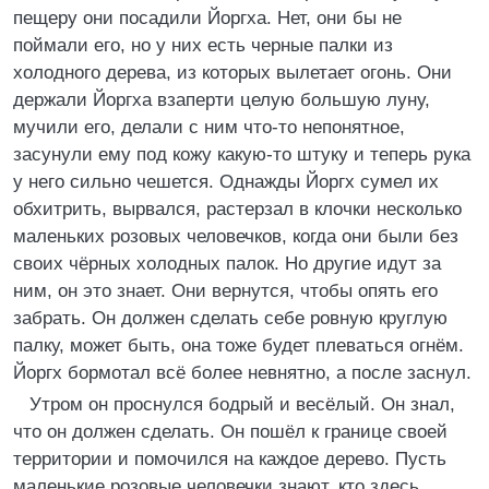
пещеру они посадили Йоргха. Нет, они бы не
поймали его, но у них есть черные палки из
холодного дерева, из которых вылетает огонь. Они
держали Йоргха взаперти целую большую луну,
мучили его, делали с ним что-то непонятное,
засунули ему под кожу какую-то штуку и теперь рука
у него сильно чешется. Однажды Йоргх сумел их
обхитрить, вырвался, растерзал в клочки несколько
маленьких розовых человечков, когда они были без
своих чёрных холодных палок. Но другие идут за
ним, он это знает. Они вернутся, чтобы опять его
забрать. Он должен сделать себе ровную круглую
палку, может быть, она тоже будет плеваться огнём.
Йоргх бормотал всё более невнятно, а после заснул.
Утром он проснулся бодрый и весёлый. Он знал,
что он должен сделать. Он пошёл к границе своей
территории и помочился на каждое дерево. Пусть
маленькие розовые человечки знают, кто здесь