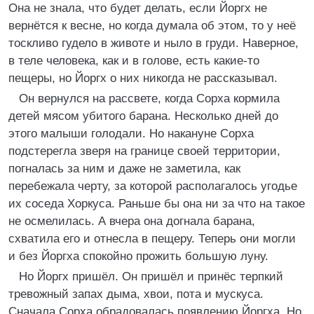
Она не знала, что будет делать, если Йоргх не
вернётся к весне, но когда думала об этом, то у неё
тоскливо гудело в животе и ныло в груди. Наверное,
в теле человека, как и в голове, есть какие-то
пещеры, но Йоргх о них никогда не рассказывал.
Он вернулся на рассвете, когда Сорха кормила
детей мясом убитого барана. Несколько дней до
этого малыши голодали. Но накануне Сорха
подстерегла зверя на границе своей территории,
погналась за ним и даже не заметила, как
перебежала черту, за которой располагалось угодье
их соседа Хоркуса. Раньше бы она ни за что на такое
не осмелилась. А вчера она догнала барана,
схватила его и отнесла в пещеру. Теперь они могли
и без Йоргха спокойно прожить большую луну.
Но Йоргх пришёл. Он пришёл и принёс терпкий
тревожный запах дыма, хвои, пота и мускуса.
Сначала Сорха обрадовалась появлению Йоргха. Но