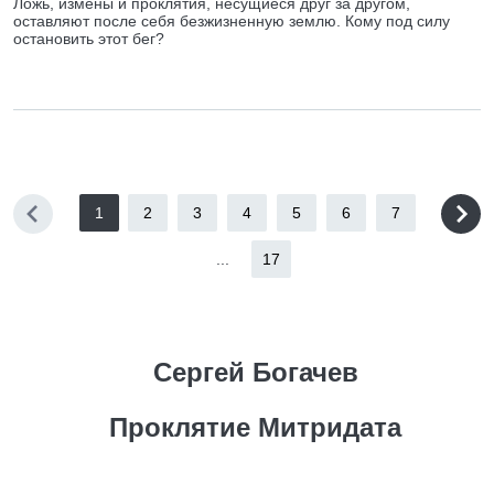
Ложь, измены и проклятия, несущиеся друг за другом,
оставляют после себя безжизненную землю. Кому под силу
остановить этот бег?
1
2
3
4
5
6
7
...
17
Сергей Богачев
Проклятие Митридата