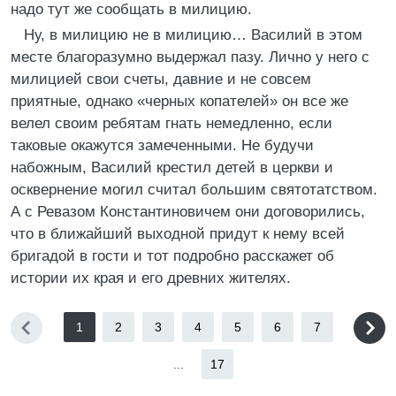
надо тут же сообщать в милицию.
Ну, в милицию не в милицию… Василий в этом
месте благоразумно выдержал пазу. Лично у него с
милицией свои счеты, давние и не совсем
приятные, однако «черных копателей» он все же
велел своим ребятам гнать немедленно, если
таковые окажутся замеченными. Не будучи
набожным, Василий крестил детей в церкви и
осквернение могил считал большим святотатством.
А с Ревазом Константиновичем они договорились,
что в ближайший выходной придут к нему всей
бригадой в гости и тот подробно расскажет об
истории их края и его древних жителях.
1
2
3
4
5
6
7
...
17