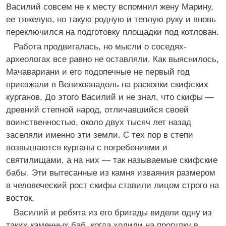
Василий совсем не к месту вспомнил жену Марину,
ее тяжелую, но такую родную и теплую руку и вновь
переключился на подготовку площадки под котлован.
Работа продвигалась, но мысли о соседях-
археологах все равно не оставляли. Как выяснилось,
Мачавариани и его подопечные не первый год
приезжали в Великоанадоль на раскопки скифских
курганов. До этого Василий и не знал, что скифы —
древний степной народ, отличавшийся своей
воинственностью, около двух тысяч лет назад
заселяли именно эти земли. С тех пор в степи
возвышаются курганы с погребениями и
святилищами, а на них — так называемые скифские
бабы. Эти вытесанные из камня изваяния размером
в человеческий рост скифы ставили лицом строго на
восток.
Василий и ребята из его бригады видели одну из
таких каменных баб, когда ходили на прогулку в