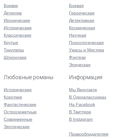
Боевик
Боевая
Детектив
Героическая
Иронические
Детективная
Исторические
Космическая
Классические
Научная
Крутые
Психологическая
Триллеры
Ужасы и Мистика
Шпионские
Фэнтези
Эпическая
Любовные романы
Информация
Исторические
Мы Вконтакте
Короткие
В Одноклассниках
Фантастические
На Facebook
Остросюжетные
В Твиттере
Современные
В Instagram
Эротические
Правообладателям