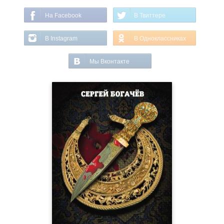
На Facebook
В Твиттере
В Instagram
В Одноклассниках
Мы Вконтакте