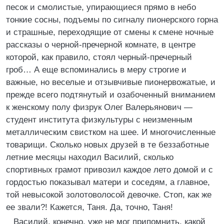
песок и смолистые, упирающиеся прямо в небо
тонкие сосны, подъемы по сигналу пионерского горна
и страшные, переходящие от смены к смене ночные
рассказы о черной-пречерной комнате, в центре
которой, как правило, стоял черный-пречерный
гроб… А еще вспоминались в меру строгие и
важные, но веселые и отзывчивые пионервожатые, и
прежде всего подтянутый и озабоченный вниманием
к женскому полу физрук Олег Валерьянович —
студент института физкультуры с неизменным
металлическим свистком на шее. И многочисленные
товарищи. Сколько новых друзей в те беззаботные
летние месяцы находил Василий, сколько
спортивных грамот привозил каждое лето домой и с
гордостью показывал матери и соседям, а главное,
той невысокой золотоволосой девочке. Стоп, как же
ее звали?! Кажется, Таня. Да, точно, Таня!
Василий, конечно, уже не мог припомнить, какой