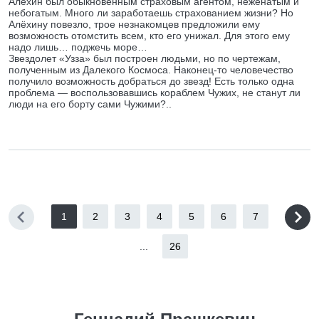
Алёхин был обыкновенным страховым агентом, неженатым и
небогатым. Много ли заработаешь страхованием жизни? Но
Алёхину повезло, трое незнакомцев предложили ему
возможность отомстить всем, кто его унижал. Для этого ему
надо лишь… поджечь море…
Звездолет «Узза» был построен людьми, но по чертежам,
полученным из Далекого Космоса. Наконец-то человечество
получило возможность добраться до звезд! Есть только одна
проблема — воспользовавшись кораблем Чужих, не станут ли
люди на его борту сами Чужими?..
1
2
3
4
5
6
7
...
26