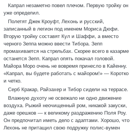
Капрал незаметно повел плечом. Первую тройку он
уже определил.
Полетят Джек Кроуфт, Лехонь и русский,
записанный в легион под именем Мориса Дюфи.
Вторую тройку составят Кул и Шаффи, а вместо
черного Зеппа можно ввести Тибора. Зепп
промахивается на стрельбах. Скорее всего в казарме
останется Зепп. Капрал опять покачал головой.
Майора Моро очень не вовремя принесло в Кайенну.
«Капрал, вы будете работать с майором!» — Коротко
и четко.
Серб Кракар, Райзахер и Тибор сидели на террасе.
Влажную духоту не освежало ни одно движение
воздуха. Рыжий неочищенный ром, никакой закуски,
даже орешков — к великому раздражению Поля Роу.
Он предпочитал иметь дело с адаптами. Хорошо, что
Лехонь не притащил свою подружку полис-вумен