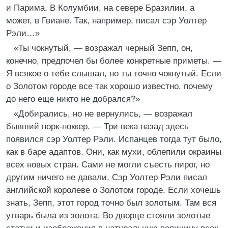
и Парима. В Колумбии, на севере Бразилии, а
может, в Гвиане. Так, например, писал сэр Уолтер
Рэли…»
«Ты чокнутый, — возражал черный Зепп, он,
конечно, предпочел бы более конкретные приметы. —
Я всякое о тебе слышал, но ты точно чокнутый. Если
о Золотом городе все так хорошо известно, почему
до него еще никто не добрался?»
«Добирались, но не вернулись, — возражал
бывший порк-ноккер. — Три века назад здесь
появился сэр Уолтер Рэли. Испанцев тогда тут было,
как в баре адаптов. Они, как мухи, облепили окраины
всех новых стран. Сами не могли съесть пирог, но
другим ничего не давали. Сэр Уолтер Рэли писал
английской королеве о Золотом городе. Если хочешь
знать, Зепп, этот город точно был золотым. Там вся
утварь была из золота. Во дворце стояли золотые