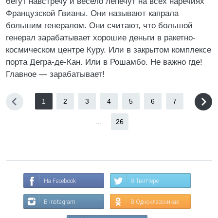
бегут навстречу и весело лепечут на всех наречиях
Французской Гвианы. Они называют капрала
большим генералом. Они считают, что большой
генерал зарабатывает хорошие деньги в ракетно-
космическом центре Куру. Или в закрытом комплексе
порта Дегра-де-Кан. Или в Рошамбо. Не важно где!
Главное — зарабатывает!
1
2
3
4
5
6
7
...
26
На Facebook
В Твиттере
В Instagram
В Одноклассниках