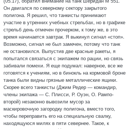
(05.17), обратил внимание на танк Шеридан М 551.
Он двигался по северному сектору закрытого
полигона. Я решил, что танкисты принимают
участие в утренних учебных стрельбах, но в графике
стрельб день отмечен прочерком, к тому же, в это
время начинается завтрак. Я выкинул сигнал «стоп».
Возможно, сигнал не был замечен, потому что танк
не остановился. Выпустив две красные ракеты, я
попытался связаться с экипажем по рации, но связь
забивали помехи. Я еще подумал: наверное, все же
готовятся к учениям, но в бинокль на кормовой броне
танка были видны грязные металлические ящики.
Скорее всего танкисты (Джим Редер — командир,
члены экипажа — С. Плисси, Р. Оуэн, О. Рампо-
второй) незаконно вывозили мусор за
маскировочную загородку полигона, вместо того,
чтобы переправить его на специальную свалку,
находящуюся милях в пяти севернее. Такое, к