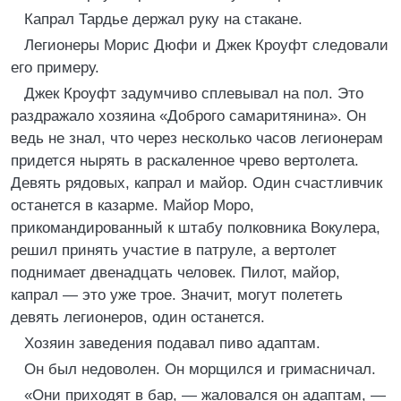
Капрал Тардье держал руку на стакане.
Легионеры Морис Дюфи и Джек Кроуфт следовали
его примеру.
Джек Кроуфт задумчиво сплевывал на пол. Это
раздражало хозяина «Доброго самаритянина». Он
ведь не знал, что через несколько часов легионерам
придется нырять в раскаленное чрево вертолета.
Девять рядовых, капрал и майор. Один счастливчик
останется в казарме. Майор Моро,
прикомандированный к штабу полковника Вокулера,
решил принять участие в патруле, а вертолет
поднимает двенадцать человек. Пилот, майор,
капрал — это уже трое. Значит, могут полететь
девять легионеров, один останется.
Хозяин заведения подавал пиво адаптам.
Он был недоволен. Он морщился и гримасничал.
«Они приходят в бар, — жаловался он адаптам, —