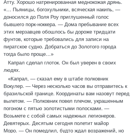
Атту. Хорошо натренированная меднокожая дрянь.
«… Пьяницы, богохульники, всяческая накипь, —
доносился до Поля Роу приглушенный голос
бывшего порк-ноккера. — Дома пребывание всех
этих мерзавцев обошлось бы дороже тридцати
фунтов, которые требовались для записи на
пиратское судно. Добраться до Золотого города
тогда было проще…»
Капрал сделал глоток. Он был уверен в своих
людях.
«Капрал, — сказал ему в штабе полковник
Вокулер. — Через несколько часов вы отправитесь к
бразильской границе. Координаты вам назовут перед
вылетом. — Полковник повел плечом, украшенным
погоном с пятью золотистыми полосками. —
Возьмете с собой самых надежных легионеров.
Девятерых. Десятым сегодня полетит майор
Моро. — Он помедлил, будто ждал возражений, но