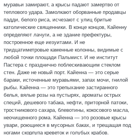
муравьи замирают, а крысы падают замертво от
теплового удара. Замолкают оборванные продавцы
падди, белого риса, исчезают с улиц бритые
католические священники. В конце концов, Кайенну
определяют лачуги, а не здание префектуры,
построенное еще иезуитами. И не
тридцатиметровые каменные колонны, видимые с
любой точки площади Пальмист. И не институт
Пастера с празднично поблескивающим стеклом
стен. Даже не новый порт. Кайенна — это серые
бараки, источенные муравьями, запах мочи, гнилой
рыбы. Кайенна — это трепыхание застиранного
белья, вялые розы на пустырях, ароматы острых
специй, дешевого табака, нефти, приторной патоки,
тростникового сахара, блевотины, кокосового масла,
неочищенного рома. Кайенна — это розовые крысы
увари, роющиеся в мусорных баках, и трещащая под
ногами скорлупа креветок и голубых крабов.