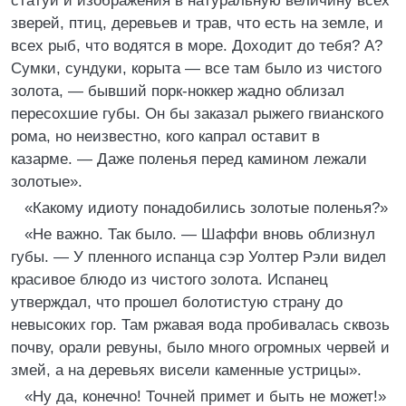
статуи и изображения в натуральную величину всех
зверей, птиц, деревьев и трав, что есть на земле, и
всех рыб, что водятся в море. Доходит до тебя? А?
Сумки, сундуки, корыта — все там было из чистого
золота, — бывший порк-ноккер жадно облизал
пересохшие губы. Он бы заказал рыжего гвианского
рома, но неизвестно, кого капрал оставит в
казарме. — Даже поленья перед камином лежали
золотые».
«Какому идиоту понадобились золотые поленья?»
«Не важно. Так было. — Шаффи вновь облизнул
губы. — У пленного испанца сэр Уолтер Рэли видел
красивое блюдо из чистого золота. Испанец
утверждал, что прошел болотистую страну до
невысоких гор. Там ржавая вода пробивалась сквозь
почву, орали ревуны, было много огромных червей и
змей, а на деревьях висели каменные устрицы».
«Ну да, конечно! Точней примет и быть не может!»