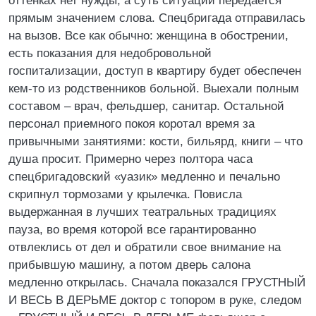
оттенках нет нужды, а суть ситуации передается
прямым значением слова. Спецбригада отправилась
на вызов. Все как обычно: женщина в обострении,
есть показания для недобровольной
госпитализации, доступ в квартиру будет обеспечен
кем-то из родственников больной. Выехали полным
составом – врач, фельдшер, санитар. Остальной
персонал приемного покоя коротал время за
привычными занятиями: кости, бильярд, книги – что
душа просит. Примерно через полтора часа
спецбригадовский «уазик» медленно и печально
скрипнул тормозами у крылечка. Повисла
выдержанная в лучших театральных традициях
пауза, во время которой все гарантированно
отвлеклись от дел и обратили свое внимание на
прибывшую машину, а потом дверь салона
медленно открылась. Сначала показался ГРУСТНЫЙ
И ВЕСЬ В ДЕРЬМЕ доктор с топором в руке, следом