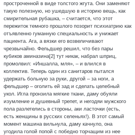
простроченной в виде толстого жгута. Они заменяют
такую полезную, но ушедшую в историю вещь, как
смирительная рубашка, – считается, что этот
пережиток темного прошлого позорит психиатрию как
отъявленно гуманную специальность и унижает
пациента. Ага, а вязки его возвеличивают
чрезвычайно. Фельдшер решил, что без пары
кубиков аминазина[2] тут никак, набрал шприц,
промолвил: «Иншалла, мля», – и влился в
коллектив. Теперь один из санитаров пытался
удержать больную за руки, другой – за ноги, а
фельдшер – оголить ей зад и сделать целебный
укол. Игла пронзила мягкие ткани, даму обуяли
изумление и душевный трепет, и негодяи мужского
пола разлетелись в стороны, аки ласточки (есть,
есть женщины в русских селеньях!). В этот самый
момент машина вильнула, даму качнуло, она
угодила голой попой с победно торчащим из нее