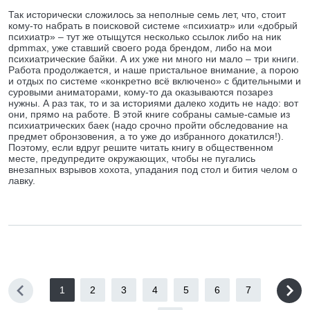
Так исторически сложилось за неполные семь лет, что, стоит
кому-то набрать в поисковой системе «психиатр» или «добрый
психиатр» – тут же отыщутся несколько ссылок либо на ник
dpmmax, уже ставший своего рода брендом, либо на мои
психиатрические байки. А их уже ни много ни мало – три книги.
Работа продолжается, и наше пристальное внимание, а порою
и отдых по системе «конкретно всё включено» с бдительными и
суровыми аниматорами, кому-то да оказываются позарез
нужны. А раз так, то и за историями далеко ходить не надо: вот
они, прямо на работе. В этой книге собраны самые-самые из
психиатрических баек (надо срочно пройти обследование на
предмет обронзовения, а то уже до избранного докатился!).
Поэтому, если вдруг решите читать книгу в общественном
месте, предупредите окружающих, чтобы не пугались
внезапных взрывов хохота, упадания под стол и бития челом о
лавку.
1
2
3
4
5
6
7