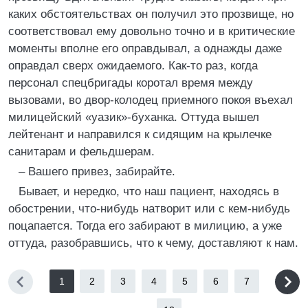
каких обстоятельствах он получил это прозвище, но
соответствовал ему довольно точно и в критические
моменты вполне его оправдывал, а однажды даже
оправдал сверх ожидаемого. Как-то раз, когда
персонал спецбригады коротал время между
вызовами, во двор-колодец приемного покоя въехал
милицейский «уазик»-буханка. Оттуда вышел
лейтенант и направился к сидящим на крылечке
санитарам и фельдшерам.
– Вашего привез, забирайте.
Бывает, и нередко, что наш пациент, находясь в
обострении, что-нибудь натворит или с кем-нибудь
поцапается. Тогда его забирают в милицию, а уже
оттуда, разобравшись, что к чему, доставляют к нам.
1
2
3
4
5
6
7