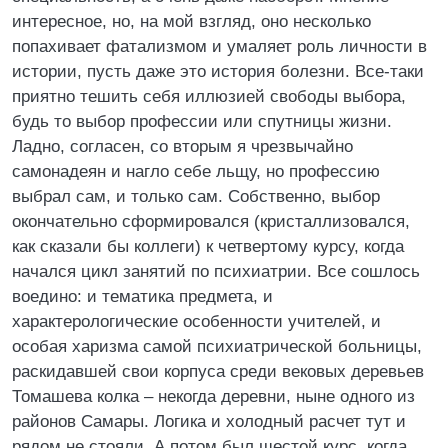
интересное, но, на мой взгляд, оно несколько
попахивает фатализмом и умаляет роль личности в
истории, пусть даже это история болезни. Все-таки
приятно тешить себя иллюзией свободы выбора,
будь то выбор профессии или спутницы жизни.
Ладно, согласен, со вторым я чрезвычайно
самонадеян и нагло себе льщу, но профессию
выбрал сам, и только сам. Собственно, выбор
окончательно сформировался (кристаллизовался,
как сказали бы коллеги) к четвертому курсу, когда
начался цикл занятий по психиатрии. Все сошлось
воедино: и тематика предмета, и
характерологические особенности учителей, и
особая харизма самой психиатрической больницы,
раскидавшей свои корпуса среди вековых деревьев
Томашева колка – некогда деревни, ныне одного из
районов Самары. Логика и холодный расчет тут и
рядом не стояли. А потом был шестой курс, когда