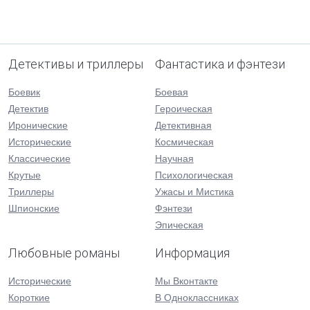
Детективы и триллеры
Фантастика и фэнтези
Боевик
Боевая
Детектив
Героическая
Иронические
Детективная
Исторические
Космическая
Классические
Научная
Крутые
Психологическая
Триллеры
Ужасы и Мистика
Шпионские
Фэнтези
Эпическая
Любовные романы
Информация
Исторические
Мы Вконтакте
Короткие
В Одноклассниках