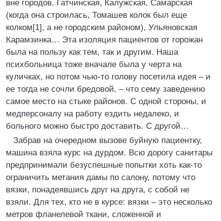
вне городов. Гатчинская, Калужская, Самарская
(когда она строилась, Томашев колок был еще
колком[1], а не городским районом), Ульяновская
Карамзинка… Эта изоляция пациентов от горожан
была на пользу как тем, так и другим. Наша
психбольница тоже вначале была у черта на
куличках, но потом чью-то голову посетила идея – и
ее тогда не сочли бредовой, – что сему заведению
самое место на стыке районов. С одной стороны, и
медперсоналу на работу ездить недалеко, и
больного можно быстро доставить. С другой…
Забрав на очередном вызове буйную пациентку,
машина взяла курс на дурдом. Всю дорогу санитары
предпринимали безуспешные попытки хоть как-то
ограничить метания дамы по салону, потому что
вязки, понадеявшись друг на друга, с собой не
взяли. Для тех, кто не в курсе: вязки – это несколько
метров фланелевой ткани, сложенной и